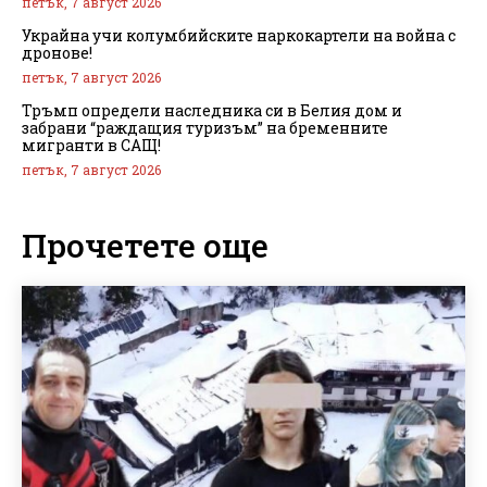
петък, 7 август 2026
Украйна учи колумбийските наркокартели на война с
дронове!
петък, 7 август 2026
Тръмп определи наследника си в Белия дом и
забрани “раждащия туризъм” на бременните
мигранти в САЩ!
петък, 7 август 2026
Прочетете още