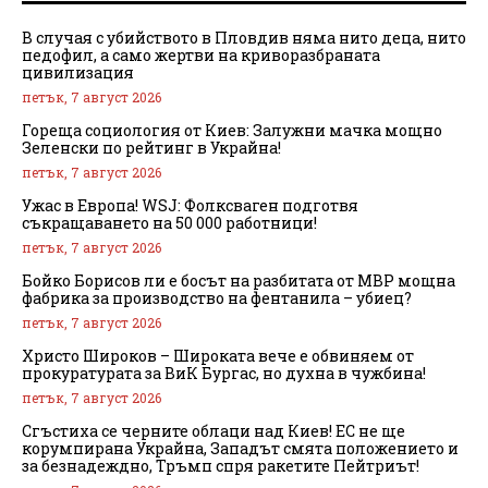
В случая с убийството в Пловдив няма нито деца, нито
педофил, а само жертви на криворазбраната
цивилизация
петък, 7 август 2026
Гореща социология от Киев: Залужни мачка мощно
Зеленски по рейтинг в Украйна!
петък, 7 август 2026
Ужас в Европа! WSJ: Фолксваген подготвя
съкращаването на 50 000 работници!
петък, 7 август 2026
Бойко Борисов ли е босът на разбитата от МВР мощна
фабрика за производство на фентанила – убиец?
петък, 7 август 2026
Христо Широков – Широката вече е обвиняем от
прокуратурата за ВиК Бургас, но духна в чужбина!
петък, 7 август 2026
Сгъстиха се черните облаци над Киев! ЕС не ще
корумпирана Украйна, Западът смята положението и
за безнадеждно, Тръмп спря ракетите Пейтриът!