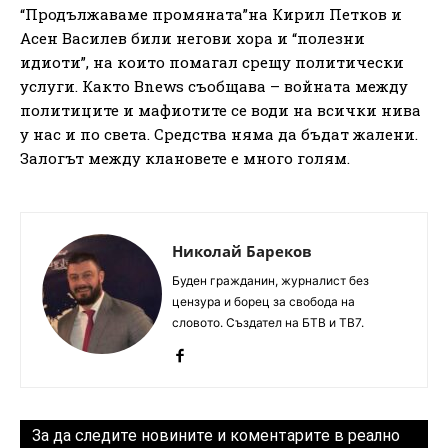
“Продължаваме промяната”на Кирил Петков и
Асен Василев били негови хора и “полезни
идиоти”, на които помагал срещу политически
услуги. Както Bnews съобщава – войната между
политиците и мафиотите се води на всички нива
у нас и по света. Средства няма да бъдат жалени.
Залогът между клановете е много голям.
Николай Бареков
Буден гражданин, журналист без
цензура и борец за свобода на
словото. Създател на БТВ и ТВ7.
За да следите новините и коментарите в реално