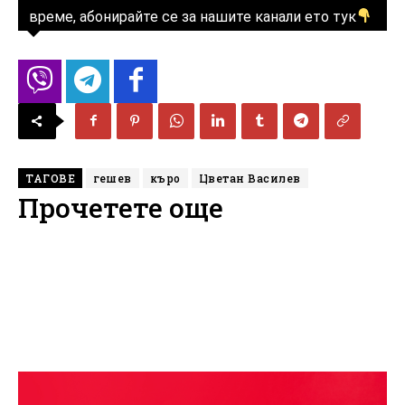
време, абонирайте се за нашите канали ето тук
ТАГОВЕ
гешев
къро
Цветан Василев
Прочетете още