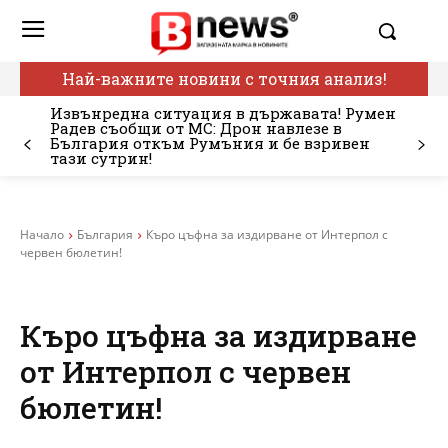
Най-важните новини с точния анализ!
Извънредна ситуация в държавата! Румен
Радев съобщи от МС: Дрон навлезе в
България откъм Румъния и бе взривен
тази сутрин!
Начало
България
Къро цъфна за издирване от Интерпол с
червен бюлетин!
Къро цъфна за издирване
от Интерпол с червен
бюлетин!