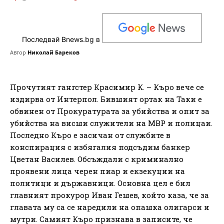
Последвай Bnews.bg в
Автор
Николай Бареков
Прочутият гангстер Красимир К. – Къро вече се
издирва от Интерпол. Бившият ортак на Таки е
обвинен от Прокуратурата за убийства и опит за
убийства на висши служители на МВР и полицаи.
Последно Къро е засичан от службите в
конспирация с избягалия подсъдим банкер
Цветан Василев. Обсъждали с криминално
проявени лица черен пиар и екзекуции на
политици и държавници. Основна цел е бил
главният прокурор Иван Гешев, който каза, че за
главата му са се наредили на опашка олигарси и
мутри. Самият Къро признава в записите, че