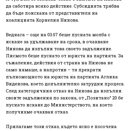
да саботира всяко действие. Субсидията трябва
да бъде поискана от представителя на
коалицията Корнелия Нинова.
Веднага – още на 03.07 беше пусната молба с
искане за удължаване на срока, в очакване
Нинова да изпълни това своето задължение.
Писмото беше пуснато от юриста на партията. За
съжаление, действия от страна на Нинова не
само нямаше, а напротив – тя прекрати
пълномощното на юриста на партията Аглика
Виденова, което допълнително затрудни процеса.
След категоричния отказ на Нинова да изпълни
своите задължения по закона, от „Позитано“ 20 бе
пуснато искане до Министерството, на което
получихме очакван отказ.
Прилагаме този отказ, където ясно е посочена