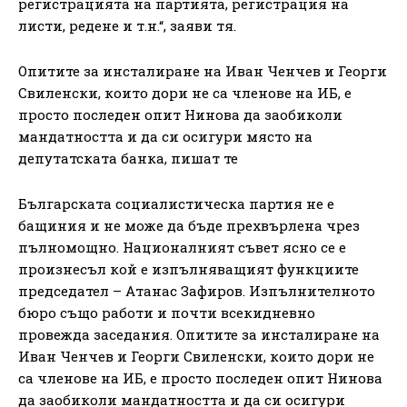
регистрацията на партията, регистрация на
листи, редене и т.н.“, заяви тя.
Опитите за инсталиране на Иван Ченчев и Георги
Свиленски, които дори не са членове на ИБ, е
просто последен опит Нинова да заобиколи
мандатността и да си осигури място на
депутатската банка, пишат те
Българската социалистическа партия не е
бащиния и не може да бъде прехвърлена чрез
пълномощно. Националният съвет ясно се е
произнесъл кой е изпълняващият функциите
председател – Атанас Зафиров. Изпълнителното
бюро също работи и почти всекидневно
провежда заседания. Опитите за инсталиране на
Иван Ченчев и Георги Свиленски, които дори не
са членове на ИБ, е просто последен опит Нинова
да заобиколи мандатността и да си осигури