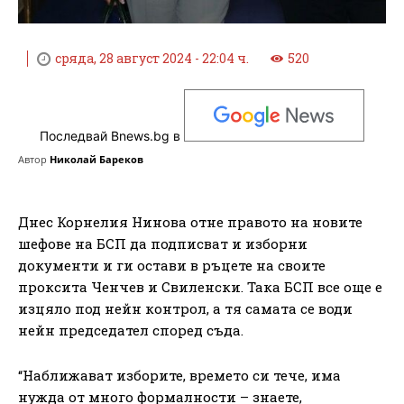
сряда, 28 август 2024 - 22:04 ч.
520
Последвай Bnews.bg в
Автор
Николай Бареков
Днес Корнелия Нинова отне правото на новите
шефове на БСП да подписват и изборни
документи и ги остави в ръцете на своите
проксита Ченчев и Свиленски. Така БСП все още е
изцяло под нейн контрол, а тя самата се води
нейн председател според съда.
“Наближават изборите, времето си тече, има
нужда от много формалности – знаете,