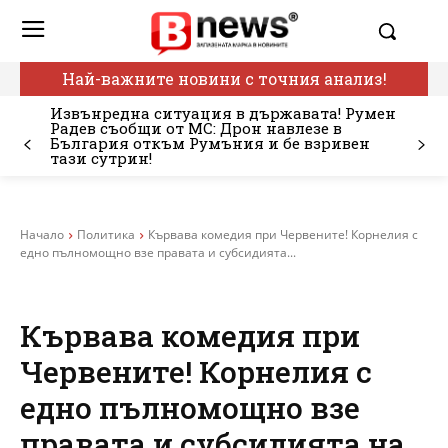
Най-важните новини с точния анализ!
Извънредна ситуация в държавата! Румен
Радев съобщи от МС: Дрон навлезе в
България откъм Румъния и бе взривен
тази сутрин!
Начало
Политика
Кървава комедия при Червените! Корнелия с
едно пълномощно взе правата и субсидията...
Кървава комедия при
Червените! Корнелия с
едно пълномощно взе
правата и субсидията на