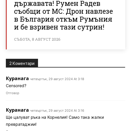
държавата! Румен Радев
съобщи от МС: Дрон навлезе
в България откъм Румъния
и бе взривен тази сутрин!
СЪБОТА, 8 АВГУСТ 2026
2 Коментари
Куранага
четвъртък, 29 август 2024 At 3:18
Censored?
Отговор
Куранага
четвъртък, 29 август 2024 At 3:16
Ще цалуват ръка на Корнелия! Само така жалки
превратаджии!