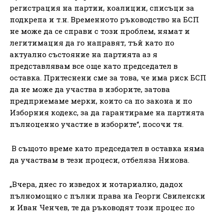
регистрация на партии, коалиции, списъци за
подкрепа и т.н. Временното ръководство на БСП
не може да се справи с този проблем, нямат и
легитимация да го направят, тъй като по
актуално състояние на партията аз я
представлявам все още като председател в
оставка. Притеснени сме за това, че има риск БСП
да не може да участва в изборите, затова
предприемаме мерки, които са по закона и по
Изборния кодекс, за да гарантираме на партията
пълноценно участие в изборите“, посочи тя.
В същото време като председател в оставка няма
да участвам в тези процеси, отбеляза Нинова.
„Вчера, днес го изведох и нотариално, дадох
пълномощно с пълни права на Георги Свиленски
и Иван Ченчев, те да ръководят този процес по