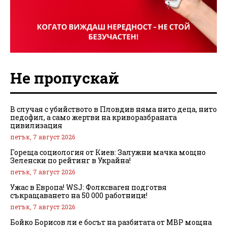
Не пропускай
В случая с убийството в Пловдив няма нито деца, нито
педофил, а само жертви на криворазбраната
цивилизация
петък, 7 август 2026
Гореща социология от Киев: Залужни мачка мощно
Зеленски по рейтинг в Украйна!
петък, 7 август 2026
Ужас в Европа! WSJ: Фолксваген подготвя
съкращаването на 50 000 работници!
петък, 7 август 2026
Бойко Борисов ли е босът на разбитата от МВР мощна