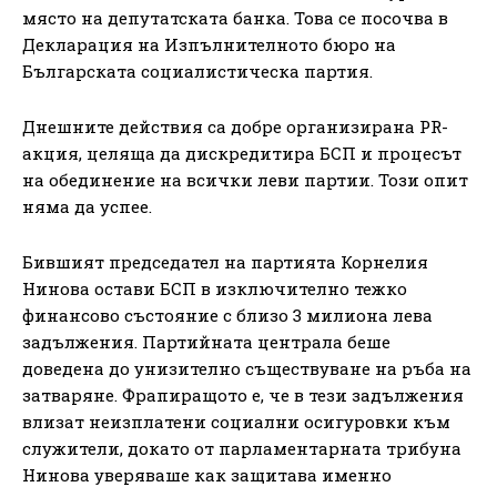
място на депутатската банка. Това се посочва в
Декларация на Изпълнителното бюро на
Българската социалистическа партия.
Днешните действия са добре организирана PR-
акция, целяща да дискредитира БСП и процесът
на обединение на всички леви партии. Този опит
няма да успее.
Бившият председател на партията Корнелия
Нинова остави БСП в изключително тежко
финансово състояние с близо 3 милиона лева
задължения. Партийната централа беше
доведена до унизително съществуване на ръба на
затваряне. Фрапиращото е, че в тези задължения
влизат неизплатени социални осигуровки към
служители, докато от парламентарната трибуна
Нинова уверяваше как защитава именно