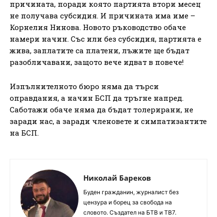
причината, поради която партията втори месец
не получава субсидия. И причината има име –
Корнелия Нинова. Новото ръководство обаче
намери начин. Със или без субсидия, партията е
жива, заплатите са платени, лъжите ще бъдат
разобличавани, защото вече идват в повече!
Изпълнителното бюро няма да търси
оправдания, а начин БСП да тръгне напред.
Саботажи обаче няма да бъдат толерирани, не
заради нас, а заради членовете и симпатизантите
на БСП.
Николай Бареков
Буден гражданин, журналист без
цензура и борец за свобода на
словото. Създател на БТВ и ТВ7.