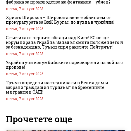
фабрика за производство на фентанила – убиец?
петък, 7 август 2026
Христо Широков – Широката вече е обвиняем от
прокуратурата за ВиК Бургас, но духна в чужбина!
петък, 7 август 2026
Сгъстиха се черните облаци над Киев! ЕС не ще
корумпирана Украйна, Западът смята положението и
за безнадеждно, Тръмп спря ракетите Пейтриът!
петък, 7 август 2026
Украйна учи колумбийските наркокартели на война с
дронове!
петък, 7 август 2026
Тръмп определи наследника си в Белия дом и
забрани “раждащия туризъм” на бременните
мигранти в САЩ!
петък, 7 август 2026
Прочетете още