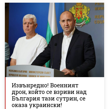
Извънредно! Военният
дрон, който се взриви над
България тази сутрин, се
оказа украински!