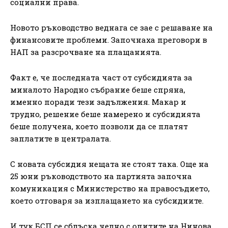
социални права.
Новото ръководство веднага се зае с решаване на
финансовите проблеми. Започнаха преговори в
НАП за разсрочване на плащанията.
Факт е, че последната част от субсидията за
миналото Народно събрание беше спряна,
именно поради тези задължения. Макар и
трудно, решение беше намерено и субсидията
беше получена, което позволи да се платят
заплатите в централата.
С новата субсидия нещата не стоят така. Още на
25 юни ръководството на партията започна
комуникация с Министерство на правосъдието,
което отговаря за изплащането на субсидиите.
И тук БСП се сблъска челно с опитите на Нинова