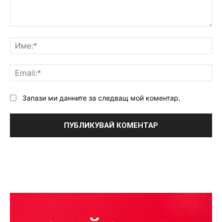
Коментар:
Им
Ema
Запази ми данните за следващ мой коментар.