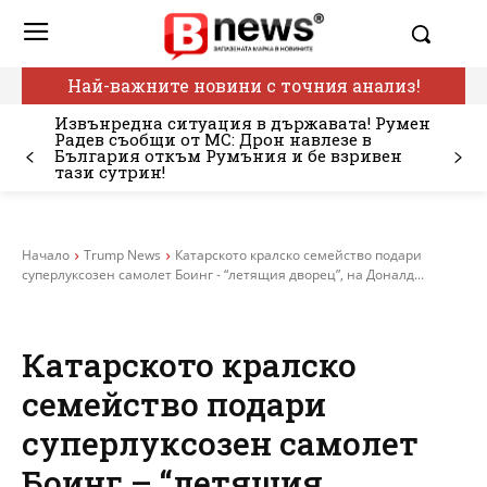
Най-важните новини с точния анализ!
Извънредна ситуация в държавата! Румен
Радев съобщи от МС: Дрон навлезе в
България откъм Румъния и бе взривен
тази сутрин!
Начало
Trump News
Катарското кралско семейство подари
суперлуксозен самолет Боинг - “летящия дворец”, на Доналд...
Катарското кралско
семейство подари
суперлуксозен самолет
Боинг – “летящия