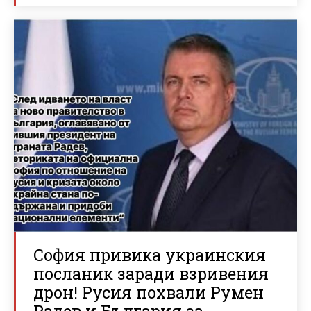
София привика украинския
посланик заради взривения
дрон! Русия похвали Румен
Радев и България за