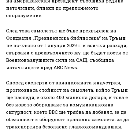
на американския президент, съобщиха редица
източници, близки до предложеното
споразумение.
След това самолетът ще бъде прехвърлен на
Фондация „Президентска библиотека“ на Тръмп
не по-късно от 1 януари 2029 г. и всички разходи,
свързани с прехвърлянето му, ще бъдат поети от
Военновъздушните сили на САЩ, съобщиха
източниците пред ABC News.
Според експерти от авиационната индустрия,
прогнозната стойност на самолета, който Тръмп
ще наследи, е около 400 милиона долара, и това е
без новото оборудване за комуникационна
сигурност, което ВВС ще трябва да добавят, за да
обезопасят и оборудват правилно самолета, за да
транспортира безопасно главнокомандващия.