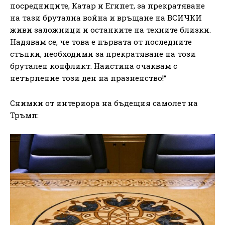
посредниците, Катар и Египет, за прекратяване
на тази брутална война и връщане на ВСИЧКИ
живи заложници и останките на техните близки.
Надявам се, че това е първата от последните
стъпки, необходими за прекратяване на този
брутален конфликт. Наистина очаквам с
нетърпение този ден на празненство!“
Снимки от интериора на бъдещия самолет на
Тръмп: