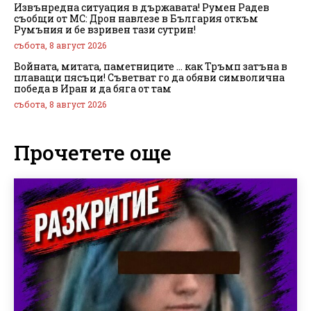
Извънредна ситуация в държавата! Румен Радев
съобщи от МС: Дрон навлезе в България откъм
Румъния и бе взривен тази сутрин!
събота, 8 август 2026
Войната, митата, паметниците … как Тръмп затъна в
плаващи пясъци! Съветват го да обяви символична
победа в Иран и да бяга от там
събота, 8 август 2026
Прочетете още