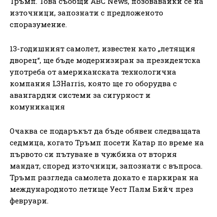
Тръмп. Това съобщи ABC News, позовавайки се на
източници, запознати с предложеното
споразумение.
13-годишният самолет, известен като „летящия
дворец“, ще бъде модернизиран за президентска
употреба от американската технологична
компания L3Harris, която ще го оборудва с
авангардни системи за сигурност и
комуникация
Очаква се подаръкът да бъде обявен следващата
седмица, когато Тръмп посети Катар по време на
първото си пътуване в чужбина от втория
мандат, според източници, запознати с въпроса.
Тръмп разгледа самолета докато е паркиран на
международното летище Уест Палм Бийч през
февруари.