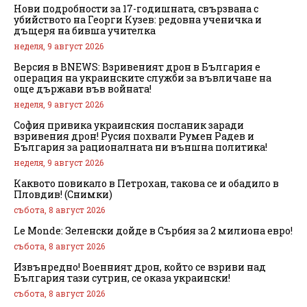
Нови подробности за 17-годишната, свързвана с
убийството на Георги Кузев: редовна ученичка и
дъщеря на бивша учителка
неделя, 9 август 2026
Версия в BNEWS: Взривеният дрон в България е
операция на украинските служби за въвличане на
още държави във войната!
неделя, 9 август 2026
София привика украинския посланик заради
взривения дрон! Русия похвали Румен Радев и
България за рационалната ни външна политика!
неделя, 9 август 2026
Каквото повикало в Петрохан, такова се и обадило в
Пловдив! (Снимки)
събота, 8 август 2026
Le Monde: Зеленски дойде в Сърбия за 2 милиона евро!
събота, 8 август 2026
Извънредно! Военният дрон, който се взриви над
България тази сутрин, се оказа украински!
събота, 8 август 2026