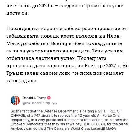
не е готов до 2029 г. – след като Тръмп напусне
поста си.
Президентът изрази дълбоко разочарование от
забавянията, поради което възложи на Илон
Мъск да работи с Boeing и Военновъздушните
сили за ускоряването на процеса. Тези усилия
отбелязаха частичен успех. Последната
прогнозна дата за доставка на Boeing е 2027 г. Но
Тръмп заяви съвсем ясно, че иска нов самолет
тази година.