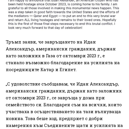
Тръмп заяви, че завръщането на Идан
Александър, американски гражданин, държан
като заложник в Газа от октомври 2023 г., е
станало възможно благодарение на усилията на
посредниците Катар и Египет.
„С удоволствие съобщавам, че Идан Александър,
американски гражданин, държан като заложник
от октомври 2023 г., се завръща у дома при
семейството си. Благодарен съм на всички, които
участваха в осъществяването на тази вълнуваща
новина. Това беше ход, предприет с добри
намерения към Съединените щати и усилията на