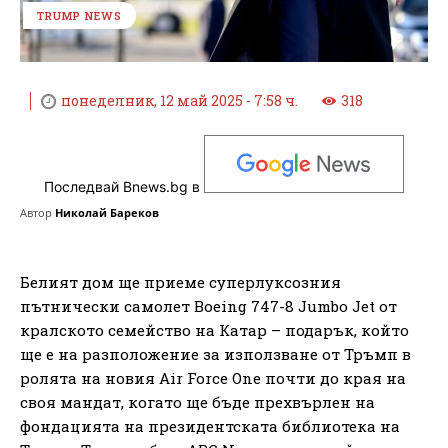
TRUMP NEWS
понеделник, 12 май 2025 - 7:58 ч.
318
Последвай Bnews.bg в
Автор
Николай Бареков
Белият дом ще приеме суперлуксозния
пътнически самолет Boeing 747-8 Jumbo Jet от
кралското семейство на Катар – подарък, който
ще е на разположение за използване от Тръмп в
ролята на новия Air Force One почти до края на
своя мандат, когато ще бъде прехвърлен на
фондацията на президентската библиотека на