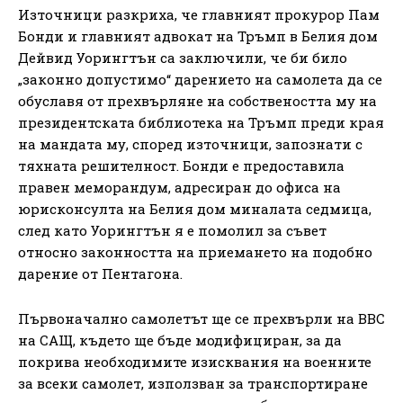
Източници разкриха, че главният прокурор Пам
Бонди и главният адвокат на Тръмп в Белия дом
Дейвид Уорингтън са заключили, че би било
„законно допустимо“ дарението на самолета да се
обуславя от прехвърляне на собствеността му на
президентската библиотека на Тръмп преди края
на мандата му, според източници, запознати с
тяхната решителност. Бонди е предоставила
правен меморандум, адресиран до офиса на
юрисконсулта на Белия дом миналата седмица,
след като Уорингтън я е помолил за съвет
относно законността на приемането на подобно
дарение от Пентагона.
Първоначално самолетът ще се прехвърли на ВВС
на САЩ, където ще бъде модифициран, за да
покрива необходимите изисквания на военните
за всеки самолет, използван за транспортиране