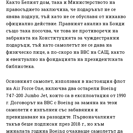
Както Белият дом, така и Министерството на
правосъдието заключиха, че подаръкът не се
явява подкуп, тъй като не се обуславя от никакво
официално действие. Правният анализ на Бонди
също така посочва, че това не противоречи на
забраната на Конституцията за чуждестранни
подаръци, тъй като самолетът не се дава на
физическо лице, а по-скоро на ВВС на САЩ, както
и евентуално на фондацията на президентската
библиотека.
Основният самолет, използван в настоящия флот
на Air Force One, включва два остарели Boeing
747-200 Jumbo Jet, които са в експлоатация от 1990
г. Договорът на ВВС с Boeing за замяна на тези
самолети е изпълнен със забавяния и
превишаване на разходите. Първоначалният
такъв беше подписан през 2018 г., но към
миналата година Boeing очакваше самолетът да