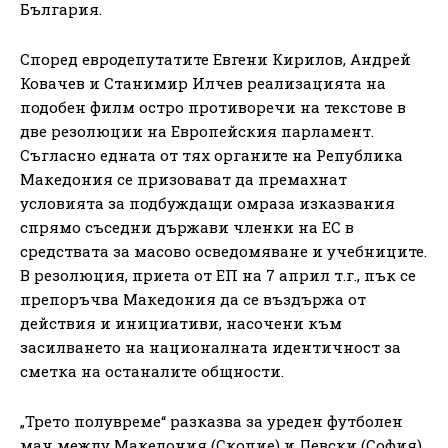
България.
Според евродепутатите Евгени Кирилов, Андрей
Ковачев и Станимир Илчев реализацията на
подобен филм остро противоречи на текстове в
две резолюции на Европейския парламент.
Съгласно едната от тях органите на Република
Македония се призовават да премахнат
условията за подбуждащи омраза изказвания
спрямо съседни държави членки на ЕС в
средствата за масово осведомяване и учебниците.
В резолюция, приета от ЕП на 7 април т.г., пък се
препоръчва Македония да се въздържа от
действия и инициативи, насочени към
засилването на националната идентичност за
сметка на останалите общности.
„Трето полувреме“ разказва за уреден футболен
мач между Македония (Скопие) и Левски (София)