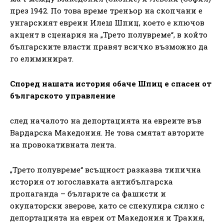
през 1942. По това време треньор на скопчани е
унгарският евреин Илеш Шпиц, което е ключов
акцент в сценария на „Трето полувреме“, в който
българските власти правят всичко възможно да
го елиминират.
Според нашата история обаче Шпиц е спасен от
българското управление
след началото на депортацията на евреите във
Вардарска Македония. Не това смятат авторите
на провокативната лента.
„Трето полувреме“ всъщност разказва типична
история от югославката антибългарска
пропаганда – българите са фашисти и
окупаторски зверове, като се спекулира силно с
депортацията на евреи от Македония и Тракия,