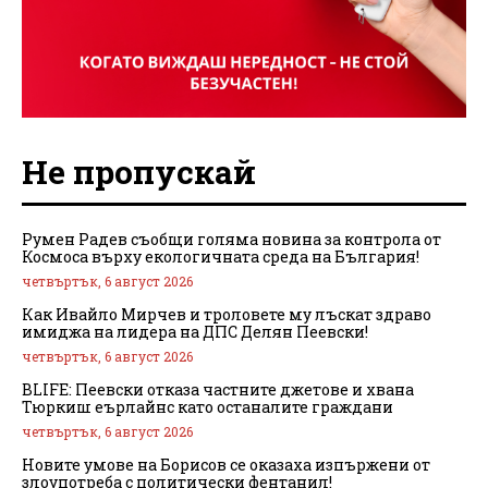
Не пропускай
Румен Радев съобщи голяма новина за контрола от
Космоса върху екологичната среда на България!
четвъртък, 6 август 2026
Как Ивайло Мирчев и троловете му лъскат здраво
имиджа на лидера на ДПС Делян Пеевски!
четвъртък, 6 август 2026
BLIFE: Пеевски отказа частните джетове и хвана
Тюркиш еърлайнс като останалите граждани
четвъртък, 6 август 2026
Новите умове на Борисов се оказаха изпържени от
злоупотреба с политически фентанил!