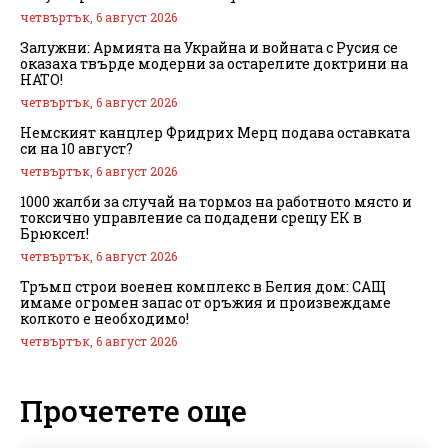
четвъртък, 6 август 2026
Залужни: Армията на Украйна и войната с Русия се
оказаха твърде модерни за остарелите доктрини на
НАТО!
четвъртък, 6 август 2026
Немският канцлер Фридрих Мерц подава оставката
си на 10 август?
четвъртък, 6 август 2026
1000 жалби за случай на тормоз на работното място и
токсично управление са подадени срещу ЕК в
Брюксел!
четвъртък, 6 август 2026
Тръмп строи военен комплекс в Белия дом: САЩ
имаме огромен запас от оръжия и произвеждаме
колкото е необходимо!
четвъртък, 6 август 2026
Прочетете още