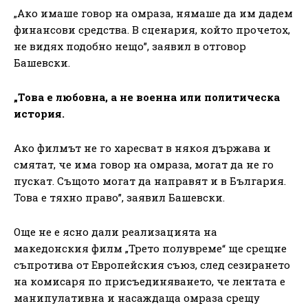
„Ако имаше говор на омраза, нямаше да им дадем
финансови средства. В сценария, който прочетох,
не видях подобно нещо”, заявил в отговор
Башевски.
„Това е любовна, а не военна или политическа
история.
Ако филмът не го харесват в някоя държава и
смятат, че има говор на омраза, могат да не го
пускат. Същото могат да направят и в България.
Това е тяхно право”, заявил Башевски.
Още не е ясно дали реализацията на
македонския филм „Трето полувреме“ ще срещне
съпротива от Европейския съюз, след сезирането
на комисаря по присъединяването, че лентата е
манипулативна и насаждаща омраза срещу