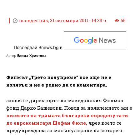
понеделник, 31 октомври 2011 - 14:33 ч.
55
Последвай Bnews.bg в
Автор
Елица Христова
Филмът „Трето полувреме” все още не е
излязъл и не е редно да се коментира,
заявил е директорът на македонския Филмов
фонд Дарко Башевски. Повод за изявлението ми е
писмото на тримата български евродепутати
до еврокомисаря Щефан Фюле,
чрез което се
предупреждава за манипулиране на история.