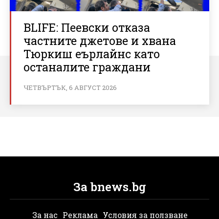
BLIFE: Пеевски отказа
частните джетове и хвана
Тюркиш еърлайнс като
останалите граждани
ЧЕТВЪРТЪК, 6 АВГУСТ 2026
За bnews.bg
За нас
Реклама
Условия за ползване