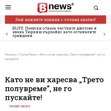
Най-важните новини с точния анализ!
BLIFE: Пеевски отказа частните джетове и
хвана Тюркиш еърлайнс като останалите
граждани
Начало
Trump News
Като не ви харесва „Трето полувреме”, не го
пускайте!
Като не ви харесва „Трето
полувреме”, не го
пускайте!
TRUMP NEWS