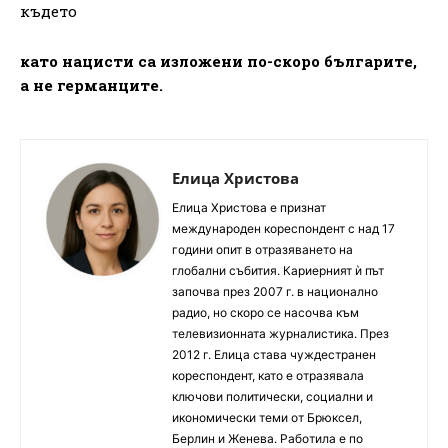
където
като нацисти са изложени по-скоро българите,
а не германците.
Елица Христова
Елица Христова е признат
международен кореспондент с над 17
години опит в отразяването на
глобални събития. Кариерният ѝ път
започва през 2007 г. в национално
радио, но скоро се насочва към
телевизионната журналистика. През
2012 г. Елица става чуждестранен
кореспондент, като е отразявала
ключови политически, социални и
икономически теми от Брюксел,
Берлин и Женева. Работила е по