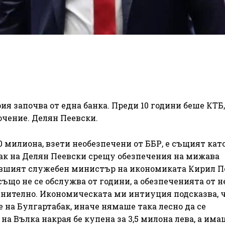
я започва от една банка. Преди 10 години беше КТБ, 
лючение. Делян Пеевски.
0 милиона, взети необезпечени от ББР, е същият като
бак на Делян Пеевски срещу обезпечения на мижава
бившият служебен министър на икономиката Кирил П
ъщо не се обслужва от години, а обезпеченията от н
мнително. Икономическата ми интиуция подсказва, ч
 на Булгартабак, иначе нямаше така лесно да се
на Вълка накрая бе купена за 3,5 милона лева, а има