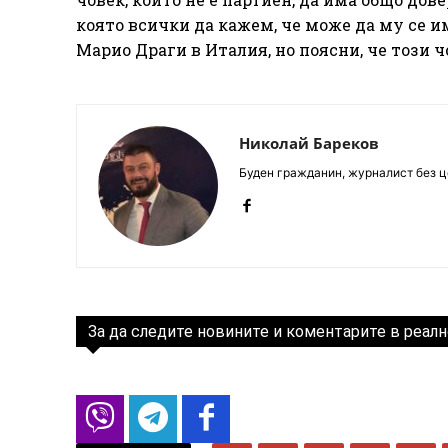
която всички да кажем, че може да му се им
Марио Драги в Италия, но поясни, че този ч
Николай Бареков
Буден гражданин, журналист без це
За да следите новините и коментарите в реалн