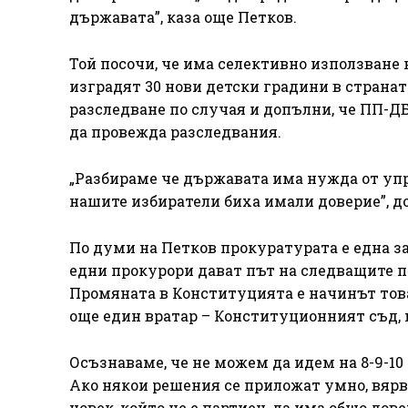
държавата”, каза още Петков.
Той посочи, че има селективно използване н
изградят 30 нови детски градини в странат
разследване по случая и допълни, че ПП-ДБ 
да провежда разследвания.
„Разбираме че държавата има нужда от упр
нашите избиратели биха имали доверие”, до
По думи на Петков прокуратурата е една за
едни прокурори дават път на следващите п
Промяната в Конституцията е начинът това
още един вратар – Конституционният съд, к
Осъзнаваме, че не можем да идем на 8-9-10
Ако някои решения се приложат умно, вярв
човек, който не е партиен, да има общо дов