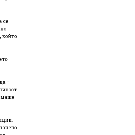
а се
лно
, който
ето
да –
ливост.
 имаше
иции.
 начело
 за