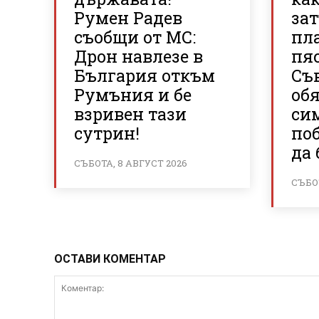
Румен Радев
зат
съобщи от МС:
пл
Дрон навлезе в
пя
България откъм
Съв
Румъния и бе
об
взривен тази
си
сутрин!
поб
да 
СЪБОТА, 8 АВГУСТ 2026
СЪБОТ
ОСТАВИ КОМЕНТАР