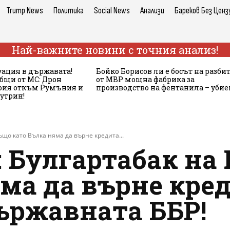
Trump News
Политика
Social News
Анализи
Бареков Без Ценз
Най-важните новини с точния анализ!
ация в държавата!
Бойко Борисов ли е босът на разби
бщи от МС: Дрон
от МВР мощна фабрика за
ария откъм Румъния и
производство на фентанила – убие
сутрин!
ъщо като Вълка няма да върне кредита...
: Булгартабак на
ма да върне кред
ържавната ББР!