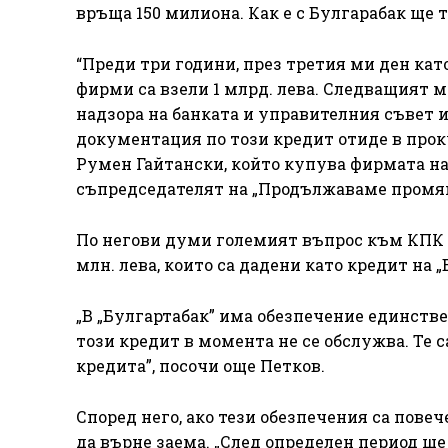
връща 150 милиона. Как е с Булгарабак ще т
“Преди три години, през третия ми ден кат
фирми са взели 1 млрд. лева. Следващият м
надзора на банката и управителния съвет и 
документация по този кредит отиде в проку
Румен Гайтански, който купува фирмата на 
съпредседателят на „Продължаваме промян
По негови думи големият въпрос към КПК е з
млн. лева, които са дадени като кредит на „
„В „Булгартабак” има обезпечение единствен
този кредит в момента не се обслужва. Те с
кредита”, посочи още Петков.
Според него, ако тези обезпечения са повече
да върне заема. „След определен период ще