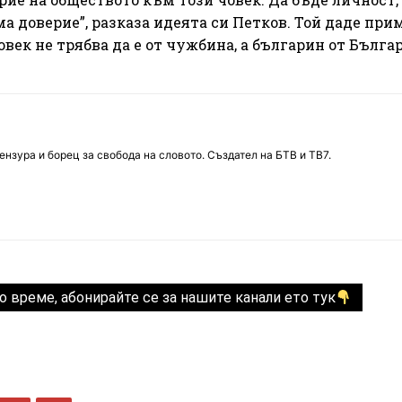
а доверие”, разказа идеята си Петков. Той даде при
овек не трябва да е от чужбина, а българин от Бълга
нзура и борец за свобода на словото. Създател на БТВ и ТВ7.
о време, абонирайте се за нашите канали ето тук