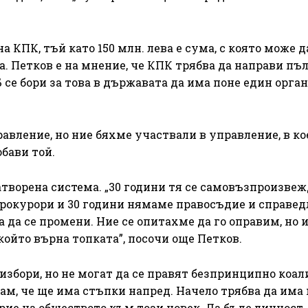
а КПК, тъй като 150 млн. лева е сума, с която може д
а. Петков е на мнение, че КПК трябва да направи пъ
се бори за това в държавата да има поне един орган
авление, но ние бяхме участвали в управление, в ко
бави той.
творена система. „30 години тя се самовъзпроизвеж
рокурори и 30 години нямаме правосъдие и справед
 да се промени. Ние се опитахме да го оправим, но
ойто върна топката”, посочи още Петков.
 избори, но не могат да се правят безпринципно коал
ам, че ще има стъпки напред. Начело трябва да има
ерие на обществото към този човек. Да бъде личност,