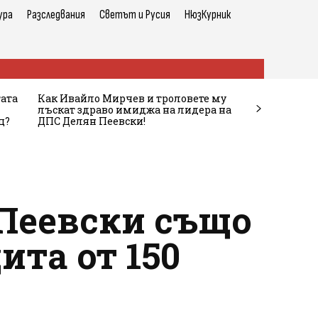
ура
Разследвания
Светът и Русия
НюзКурник
тата
Как Ивайло Мирчев и троловете му
лъскат здраво имиджа на лидера на
ц?
ДПС Делян Пеевски!
 Пеевски също
ита от 150