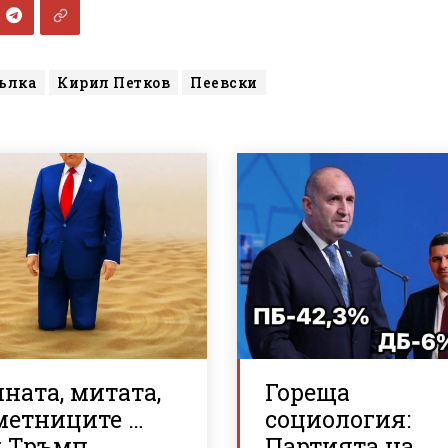
ълка
Кирил Петков
Пеевски
ната, митата,
Гореща
метниците …
социология:
к Тръмп
Партията на