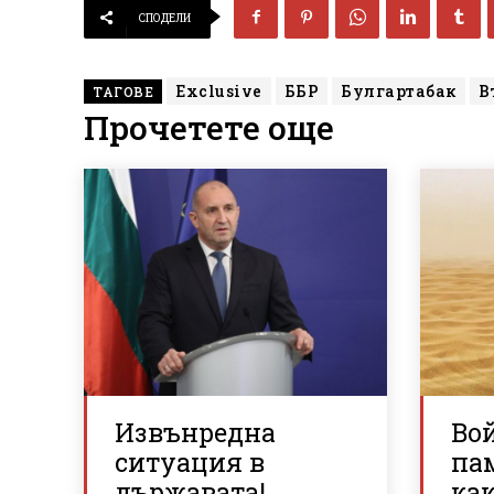
СПОДЕЛИ
Exclusive
ББР
Булгартабак
В
ТАГОВЕ
Прочетете още
Извънредна
Вой
ситуация в
па
държавата!
ка