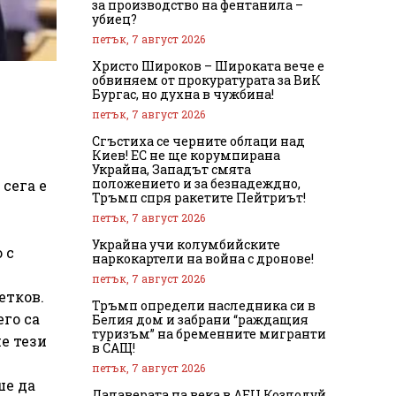
за производство на фентанила –
убиец?
петък, 7 август 2026
Христо Широков – Широката вече е
обвиняем от прокуратурата за ВиК
Бургас, но духна в чужбина!
петък, 7 август 2026
Сгъстиха се черните облаци над
Киев! ЕС не ще корумпирана
Украйна, Западът смята
положението и за безнадеждно,
сега е
Тръмп спря ракетите Пейтриът!
петък, 7 август 2026
Украйна учи колумбийските
 с
наркокартели на война с дронове!
петък, 7 август 2026
етков.
Тръмп определи наследника си в
его са
Белия дом и забрани “раждащия
туризъм” на бременните мигранти
е тези
в САЩ!
петък, 7 август 2026
ше да
Далаверата на века в АЕЦ Козлодуй