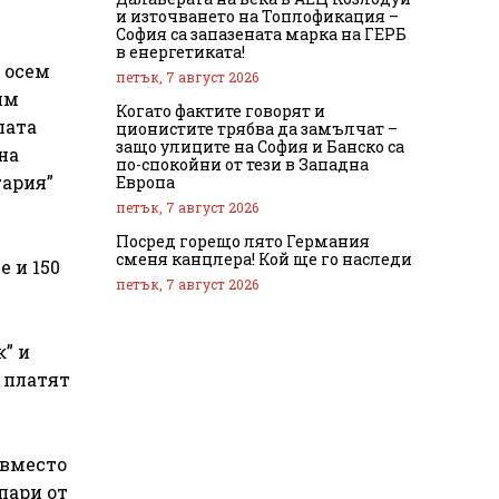
и източването на Топлофикация –
София са запазената марка на ГЕРБ
в енергетиката!
 осем
петък, 7 август 2026
им
Когато фактите говорят и
лата
ционистите трябва да замълчат –
защо улиците на София и Банско са
на
по-спокойни от тези в Западна
гария”
Европа
петък, 7 август 2026
Посред горещо лято Германия
сменя канцлера! Кой ще го наследи
е и 150
петък, 7 август 2026
к” и
и платят
, вместо
пари от