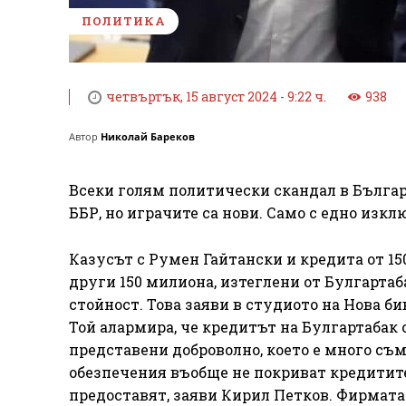
ПОЛИТИКА
четвъртък, 15 август 2024 - 9:22 ч.
938
Автор
Николай Бареков
Всеки голям политически скандал в Българи
ББР, но играчите са нови. Само с едно изк
Казусът с Румен Гайтански и кредита от 15
други 150 милиона, изтеглени от Булгарта
стойност. Това заяви в студиото на Нова 
Той алармира, че кредитът на Булгартабак с
представени доброволно, което е много съ
обезпечения въобще не покриват кредитите
предоставят, заяви Кирил Петков. Фирмата 