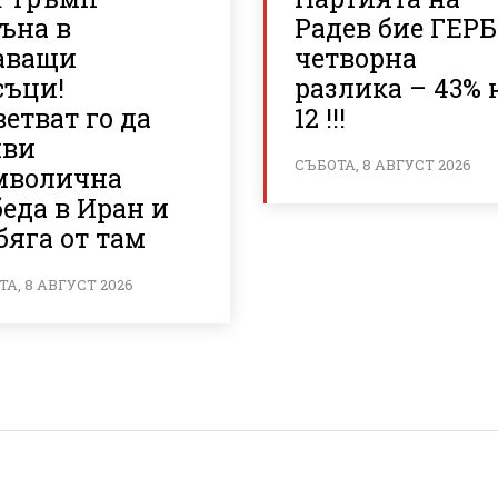
ъна в
Радев бие ГЕРБ
аващи
четворна
съци!
разлика – 43% 
етват го да
12 !!!
яви
СЪБОТА, 8 АВГУСТ 2026
мволична
еда в Иран и
бяга от там
А, 8 АВГУСТ 2026