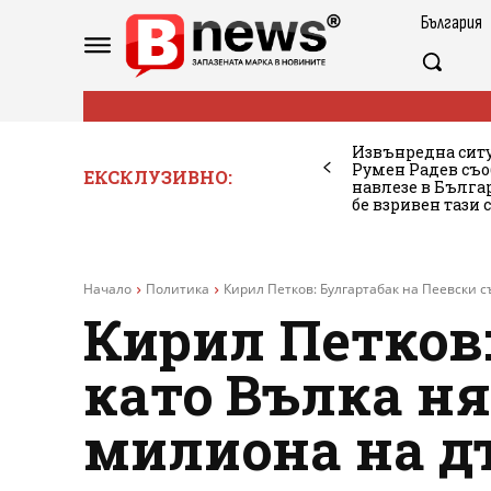
България
Извънредна ситу
Румен Радев съо
ЕКСКЛУЗИВНО:
навлезе в Бълг
бе взривен тази 
Начало
Политика
Кирил Петков: Булгартабак на Пеевски с
Кирил Петков
като Вълка ня
милиона на д