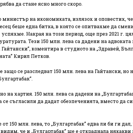
рябва да стане ясно много скоро.
о министър на икономиката, излязох и оповестих, че
есец беше една битка, в която се опитвахме да смен
успяхме. Накрая на този период, още през 2021 г. ця
ратурата. Тези 150 млн. лева са дадени на адвоката 
Гайтански”, коментира в студиото на „Здравей, Бъл
ата” Кирил Петков.
ащо се разследват 150 млн. лева на Гайтански, но н
Булгартабак”.
о на хартия. 150 млн. лева са дадени на „Булгартаба
а се съгласили да дадат обезпеченията, вместо да с
 от 150 млн. лева, то „Булгартабак” едва ли би ги дал
 видим, че и „Булгартабак” ще е откраднала някакви 