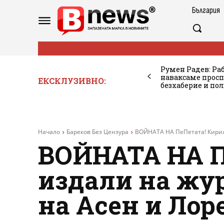
България
Румен Радев: Ра
наваксаме просп
ЕКСКЛУЗИВНО:
безхаберие и по
Начало
Бареков Без Цензура
ВОЙНАТА НА ПеПетата! Кирил
ВОЙНАТА НА П
издали на жу
на Асен и Лор