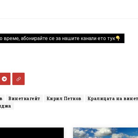
о време, абонирайте се за нашите канали ето тук
в
Винеткагейт
Кирил Петков
Кралицата на вине
лджа