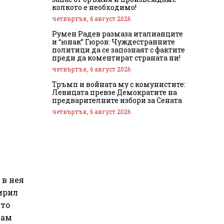
колкото е необходимо!
четвъртък, 6 август 2026
Румен Радев размаза италианците
и “юнак” Гюров: Чуждестранните
политици да се запознаят с фактите
преди да коментират страната ни!
четвъртък, 6 август 2026
Тръмп и войната му с комунистите:
Левицата превзе Демократите на
предварителните избори за Сената
четвъртък, 6 август 2026
 в нея
Кирил
сто
лам