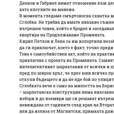
Денков и Габриел нямат отношение към цел
като клоуните на манежа.
В момента гледаме смъртоносна схватка м
Сглобка. Не трябва да имате никакво съмне
вътрешен човек, който е бродел и заседава
квартира на Продължаваме Промяната.
Кирил Петков и Лена са им изпортили незаб
да ги приключат, което е факт, точно пред
Това е самоубийствен акт, който на практ
приключва с проекта на Промяната. Самият 
интелигентният шарлатанин от всички и пр
пред по-широк кръг, че през юни всичко при
откупи бъдещето и да не яде бой по улицит
Сглобката вече е само на милостта на Бори
– шарлатанска конструкция няма никсакво 
избори и до ноември ще си решават вътреш
невиждана от годините след края на Вторат
или да излиза от Магнитски, примката даже