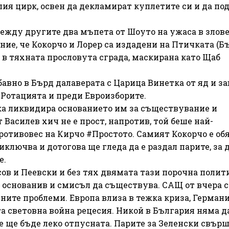
ия цирк, освен да декламират куплетите си и да по
ежду другите два мъпета от Шоуто на ужаса в злов
ние, че Кокорчо и Лорер са издадени на Птичката (Бъ
л в тяхната прословута сграда, маскирана като Щаб
авно в Бърд далаверата с Царица Винетка от яд и зав
и Ротацията и преди Евроизборите.
ика ликвидира основанието им за съществувание и
Василев хич не е прост, напротив, той беше най-
отивовес на Кирчо #Простото. Самият Кокорчо е об
ключва и дотогова ще гледа да е раздал парите, за д
е.
сов и Пеевски и без тях двямата тази порочна полит
основанив и смисъл да съществува. САЩ от вчера с
ните проблеми. Европа влиза в тежка криза, Германи
а световна война рецесия. Никой в България няма д
 ще бъде леко отпусната. Парите за Зеленски свърш