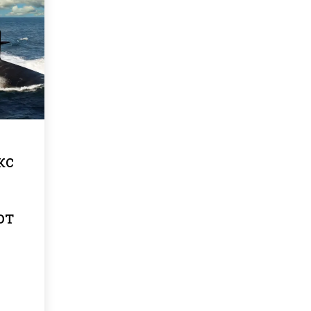
кс
от