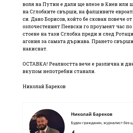
воля на Путин е дали ще влезе в Киев или щ
на Сглобките свърши, на фалшивите евроат
си. Дано Борисов, който бе скован повече о
озлочестеният Пеевски го проумеят час по 
стоене на тази Сглобка преди и след Ротаци
агония за самата държава. Прането свърши,
накиснат.
ОСТАВКА! Реалността вече е различна и дн
вкупом непотребни станали.
Николай Бареков
Николай Бареков
Буден гражданин, журналист без це