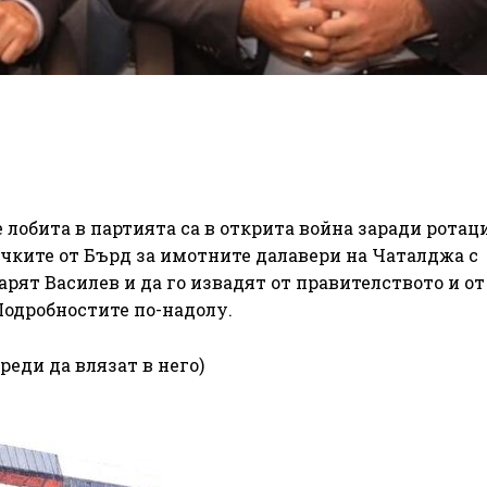
 лобита в партията са в открита война заради ротац
ичките от Бърд за имотните далавери на Чаталджа с
арят Василев и да го извадят от правителството и от
Подробностите по-надолу.
реди да влязат в него)