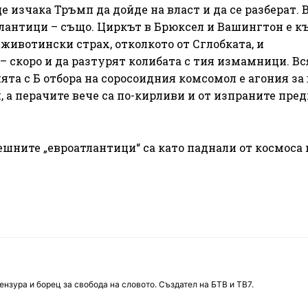
е изчака Тръмп да дойде на власт и да се разберат.
лантици – също. Циркът в Брюксел и Вашингтон е к
т животински страх, отколкото от Сглобката, и
– скоро и да разтурят колибата с тия измамници. Вс
ята с Б отбора на соросоидния комсомол е агония за
 а перачите вече са по-кирливи и от изпраните пред
ешните „евроатлантици“ са като паднали от космоса 
нзура и борец за свобода на словото. Създател на БТВ и ТВ7.