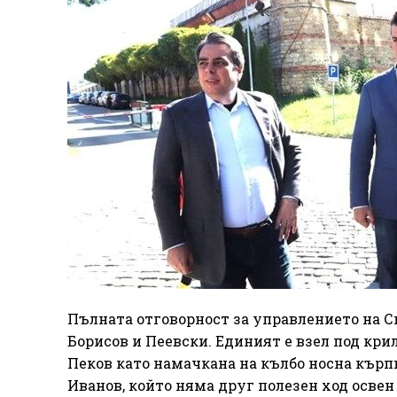
Пълната отговорност за управлението на Сг
Борисов и Пеевски. Единият е взел под кри
Пеков като намачкана на кълбо носна кърп
Иванов, който няма друг полезен ход осве