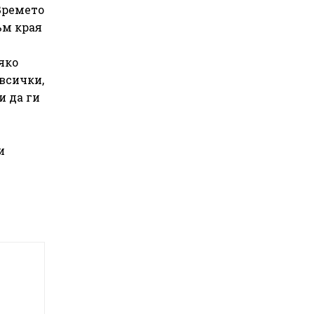
 Времето
ъм края
яко
 всички,
и да ги
и