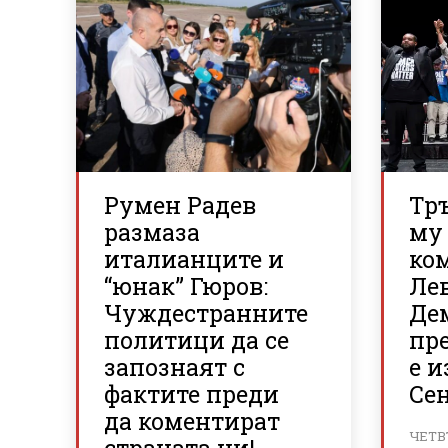
Румен Радев
Тр
размаза
му 
италианците и
ко
“юнак” Гюров:
Ле
Чуждестранните
Де
политици да се
пр
запознаят с
е и
фактите преди
Се
да коментират
ЧЕТВ