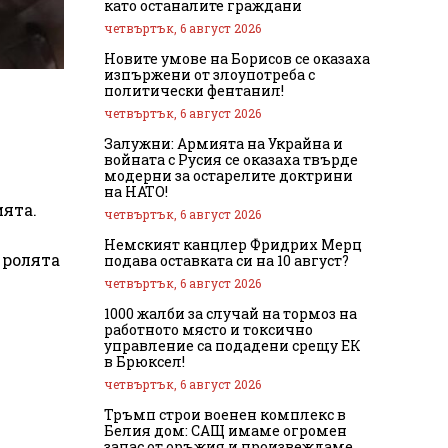
като останалите граждани
четвъртък, 6 август 2026
Новите умове на Борисов се оказаха
изпържени от злоупотреба с
политически фентанил!
четвъртък, 6 август 2026
Залужни: Армията на Украйна и
войната с Русия се оказаха твърде
модерни за остарелите доктрини
на НАТО!
ията.
четвъртък, 6 август 2026
Немският канцлер Фридрих Мерц
 ролята
подава оставката си на 10 август?
четвъртък, 6 август 2026
1000 жалби за случай на тормоз на
работното място и токсично
управление са подадени срещу ЕК
в Брюксел!
четвъртък, 6 август 2026
Тръмп строи военен комплекс в
Белия дом: САЩ имаме огромен
запас от оръжия и произвеждаме