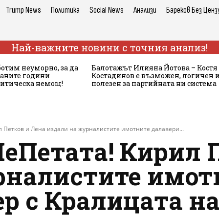
Trump News
Политика
Social News
Анализи
Бареков Без Ценз
Най-важните новини с точния анализ!
ботим неуморно, за да
Балотажът Илияна Йотова – Костя
аните години
Костадинов е възможен, логичен 
литическа немощ!
полезен за партийната ни система
 Петков и Лена издали на журналистите имотните далавери...
еПетата! Кирил П
рналистите имот
ер с Кралицата н