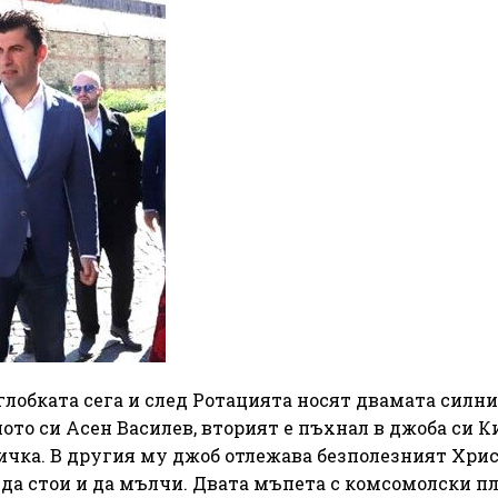
лобката сега и след Ротацията носят двамата силни
лото си Асен Василев, вторият е пъхнал в джоба си 
ичка. В другия му джоб отлежава безполезният Хри
н да стои и да мълчи. Двата мъпета с комсомолски п