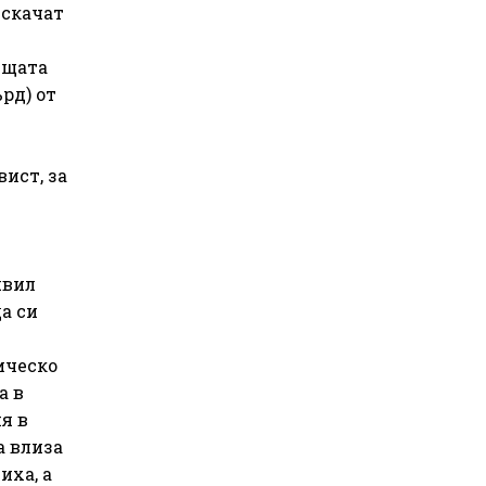
дскачат
ещата
рд) от
ист, за
явил
а си
ическо
а в
я в
а влиза
иха, а