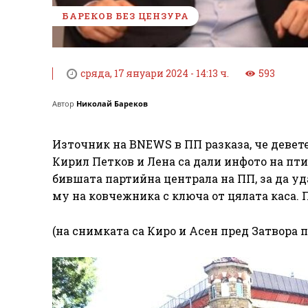
БАРЕКОВ БЕЗ ЦЕНЗУРА
сряда, 17 януари 2024 - 14:13 ч.
593
Автор
Николай Бареков
Източник на BNEWS в ПП разказа, че девете
Кирил Петков и Лена са дали инфото на пт
бившата партийна централа на ПП, за да уд
му на ковчежника с ключа от цялата каса. 
(на снимката са Киро и Асен пред Затвора п