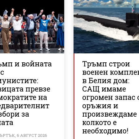
ъмп и войната
Тръмп строи
с
военен компле
мунистите:
в Белия дом:
вицата превзе
САЩ имаме
мократите на
огромен запас 
едварителнит
оръжия и
збори за
произвеждаме
ната
колкото е
необходимо!
ЪРТЪК, 6 АВГУСТ 2026