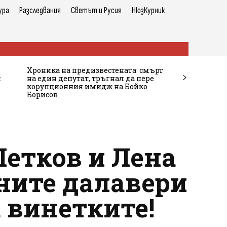
ура
Разследвания
Светът и Русия
НюзКурник
Хроника на предизвестената смърт
и
на един депутат, тръгнал да пере
корупционния имидж на Бойко
Борисов
етков и Лена
ните далавери
а винетките!