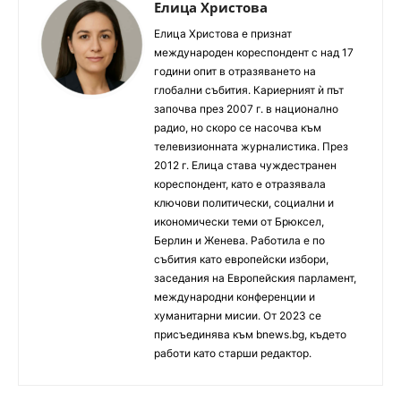
Елица Христова
Елица Христова е признат
международен кореспондент с над 17
години опит в отразяването на
глобални събития. Кариерният ѝ път
започва през 2007 г. в национално
радио, но скоро се насочва към
телевизионната журналистика. През
2012 г. Елица става чуждестранен
кореспондент, като е отразявала
ключови политически, социални и
икономически теми от Брюксел,
Берлин и Женева. Работила е по
събития като европейски избори,
заседания на Европейския парламент,
международни конференции и
хуманитарни мисии. От 2023 се
присъединява към bnews.bg, където
работи като старши редактор.