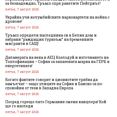
за безнадеждно, Тръмп спря ракетите Пейтриът!
петък, 7 август 2026
Украйна учи колумбийските наркокартели на война с
дронове!
петък, 7 август 2026
Тръмп определи наследника си в Белия дом и
забрани “раждащия туризъм” на бременните
мигранти в САЩ!
петък, 7 август 2026
Далаверата на века в АЕЦ Козлодуй и източването на
Топлофикация – София са запазената марка на ГЕРБ в
енергетиката!
петък, 7 август 2026
Когато фактите говорят и ционистите трябва да
замълчат – защо улиците на София и Банско са по-
спокойни от тези в Западна Европа
петък, 7 август 2026
Посред горещо лято Германия сменя канцлера! Кой
ще го наследи
петък, 7 август 2026