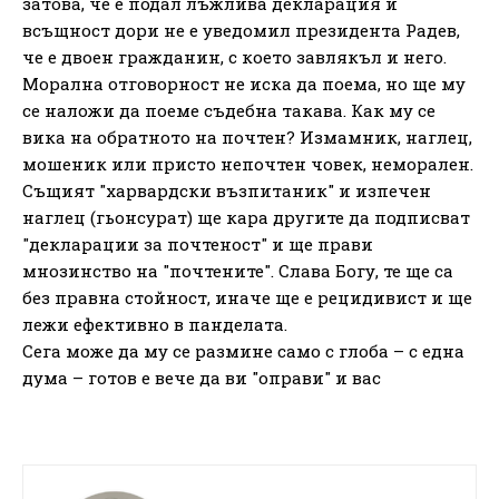
затова, че е подал лъжлива декларация и
всъщност дори не е уведомил президента Радев,
че е двоен гражданин, с което завлякъл и него.
Морална отговорност не иска да поема, но ще му
се наложи да поеме съдебна такава. Как му се
вика на обратното на почтен? Измамник, наглец,
мошеник или присто непочтен човек, неморален.
Същият "харвардски възпитаник" и изпечен
наглец (гьонсурат) ще кара другите да подписват
"декларации за почтеност" и ще прави
мнозинство на "почтените". Слава Богу, те ще са
без правна стойност, иначе ще е рецидивист и ще
лежи ефективно в панделата.
Сега може да му се размине само с глоба – с една
дума – готов е вече да ви "оправи" и вас