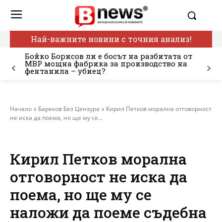
Най-важните новини с точния анализ!
Бойко Борисов ли е босът на разбитата от
МВР мощна фабрика за производство на
фентанила – убиец?
Начало
Бареков Без Цензура
Кирил Петков морална отговорност
не иска да поема, но ще му се...
Кирил Петков морална
отговорност не иска да
поема, но ще му се
наложи да поеме съдебна