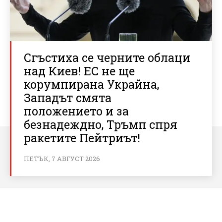
Сгъстиха се черните облаци
над Киев! ЕС не ще
корумпирана Украйна,
Западът смята
положението и за
безнадеждно, Тръмп спря
ракетите Пейтриът!
ПЕТЪК, 7 АВГУСТ 2026