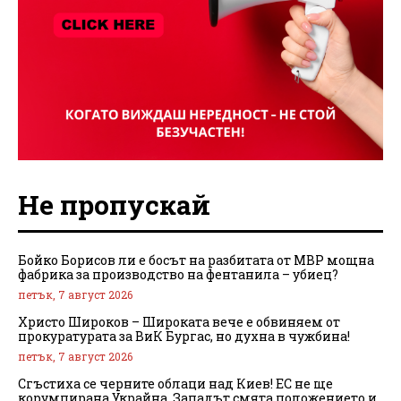
Не пропускай
Бойко Борисов ли е босът на разбитата от МВР мощна
фабрика за производство на фентанила – убиец?
петък, 7 август 2026
Христо Широков – Широката вече е обвиняем от
прокуратурата за ВиК Бургас, но духна в чужбина!
петък, 7 август 2026
Сгъстиха се черните облаци над Киев! ЕС не ще
корумпирана Украйна, Западът смята положението и