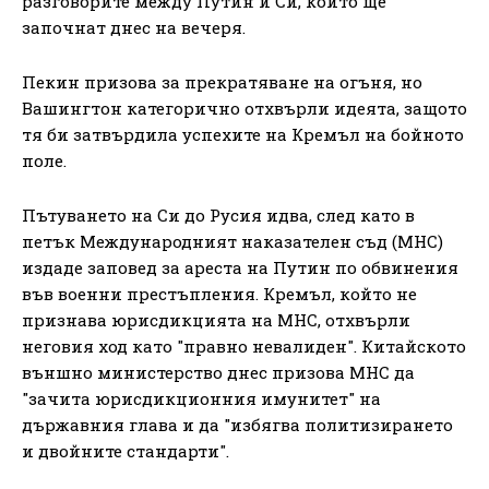
разговорите между Путин и Си, които ще
започнат днес на вечеря.
Пекин призова за прекратяване на огъня, но
Вашингтон категорично отхвърли идеята, защото
тя би затвърдила успехите на Кремъл на бойното
поле.
Пътуването на Си до Русия идва, след като в
петък Международният наказателен съд (МНС)
издаде заповед за ареста на Путин по обвинения
във военни престъпления. Кремъл, който не
признава юрисдикцията на МНС, отхвърли
неговия ход като "правно невалиден". Китайското
външно министерство днес призова МНС да
"зачита юрисдикционния имунитет" на
държавния глава и да "избягва политизирането
и двойните стандарти".