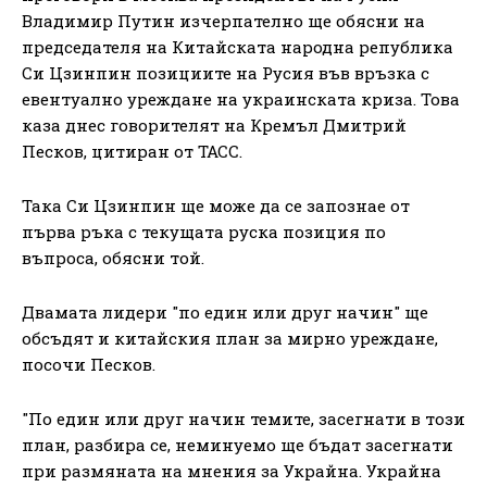
Владимир Путин изчерпателно ще обясни на
председателя на Китайската народна република
Си Цзинпин позициите на Русия във връзка с
евентуално уреждане на украинската криза. Това
каза днес говорителят на Кремъл Дмитрий
Песков, цитиран от ТАСС.
Така Си Цзинпин ще може да се запознае от
първа ръка с текущата руска позиция по
въпроса, обясни той.
Двамата лидери "по един или друг начин" ще
обсъдят и китайския план за мирно уреждане,
посочи Песков.
"По един или друг начин темите, засегнати в този
план, разбира се, неминуемо ще бъдат засегнати
при размяната на мнения за Украйна. Украйна