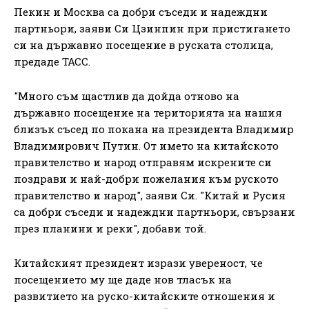
Пекин и Москва са добри съседи и надеждни
партньори, заяви Си Цзинпин при пристигането
си на държавно посещение в руската столица,
предаде ТАСС.
"Много съм щастлив да дойда отново на
държавно посещение на територията на нашия
близък съсед по покана на президента Владимир
Владимирович Путин. От името на китайското
правителство и народ отправям искрените си
поздрави и най-добри пожелания към руското
правителство и народ", заяви Си. "Китай и Русия
са добри съседи и надеждни партньори, свързани
през планини и реки", добави той.
Китайският президент изрази увереност, че
посещението му ще даде нов тласък на
развитието на руско-китайските отношения и