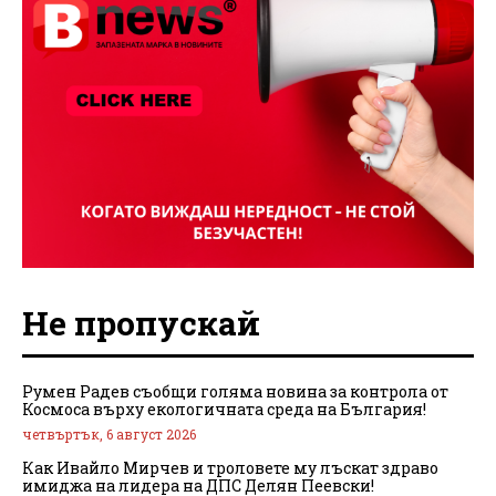
Не пропускай
Румен Радев съобщи голяма новина за контрола от
Космоса върху екологичната среда на България!
четвъртък, 6 август 2026
Как Ивайло Мирчев и троловете му лъскат здраво
имиджа на лидера на ДПС Делян Пеевски!