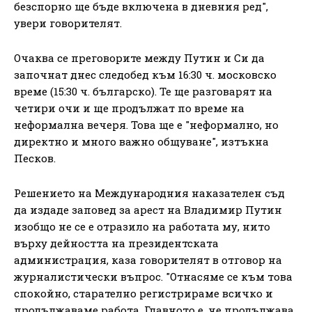
безспорно ще бъде включена в дневния ред",
увери говорителят.
Очаква се преговорите между Путин и Си да
започнат днес следобед към 16:30 ч. московско
време (15:30 ч. българско). Те ще разговарят на
четири очи и ще продължат по време на
неформална вечеря. Това ще е "неформално, но
директно и много важно общуване", изтъкна
Песков.
Решението на Международния наказателен съд
да издаде заповед за арест на Владимир Путин
изобщо не се е отразило на работата му, нито
върху дейността на президентската
администрация, каза говорителят в отговор на
журналистически въпрос. "Отнасяме се към това
спокойно, старателно регистрираме всичко и
продължаваме работа. Главното е, че продължава