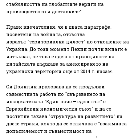
стабилността на глобалните вериги на
производството и доставките".
Прави впечатление, че в двата параграфа,
посветени на войната, отсъства
изразът "териториална цялост" по отношение на
Украйна. До този момент Пекин почти винаги е
изтъквал, че това е един от принципите на
китайската държава за анексирането на
украински територии още от 2014 г. насам.
Си Дзинпин призовава да се продължи
съвместната работа по "свързването на
инициативата "Един пояс – един път" с
Евразийския икономически съюз" и да се
постигне такава "структура на развитието" на
двете страни, която да се отличава с "взаимната
допълняемост и съвместимост на