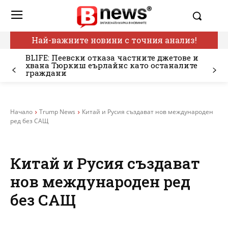
Най-важните новини с точния анализ!
BLIFE: Пеевски отказа частните джетове и
хвана Тюркиш еърлайнс като останалите
граждани
Начало
Trump News
Китай и Русия създават нов международен
ред без САЩ
Китай и Русия създават
нов международен ред
без САЩ