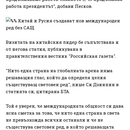
работа президентът", добави Песков.
Визитата на китайския лидер бе съпътствана и
от негова статия, публикувана в
правителствения вестник "Российская газета".
"Нито една страна на глобалната арена няма
решаващия глас, който да определя целия
съществуващ световен ред", пише Си Дзинпин в
статията си, цитирана БТА.
Той е уверен, че международната общност си дава
ясна сметка за това, че нито една страна в света
не превъзхожда всички останали и че не
съществува световен ред, в който решаващата