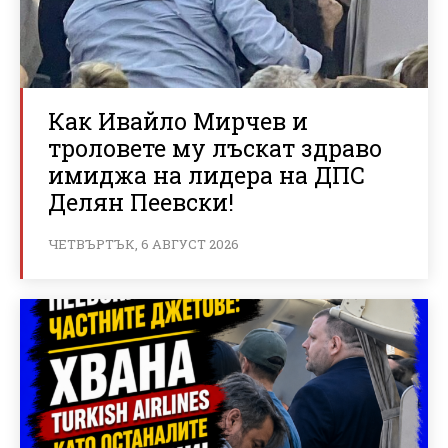
Как Ивайло Мирчев и
троловете му лъскат здраво
имиджа на лидера на ДПС
Делян Пеевски!
ЧЕТВЪРТЪК, 6 АВГУСТ 2026