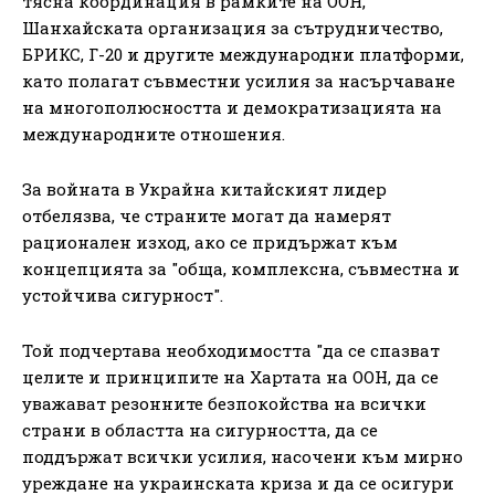
тясна координация в рамките на ООН,
Шанхайската организация за сътрудничество,
БРИКС, Г-20 и другите международни платформи,
като полагат съвместни усилия за насърчаване
на многополюсността и демократизацията на
международните отношения.
За войната в Украйна китайският лидер
отбелязва, че страните могат да намерят
рационален изход, ако се придържат към
концепцията за "обща, комплексна, съвместна и
устойчива сигурност".
Той подчертава необходимостта "да се спазват
целите и принципите на Хартата на ООН, да се
уважават резонните безпокойства на всички
страни в областта на сигурността, да се
поддържат всички усилия, насочени към мирно
уреждане на украинската криза и да се осигури