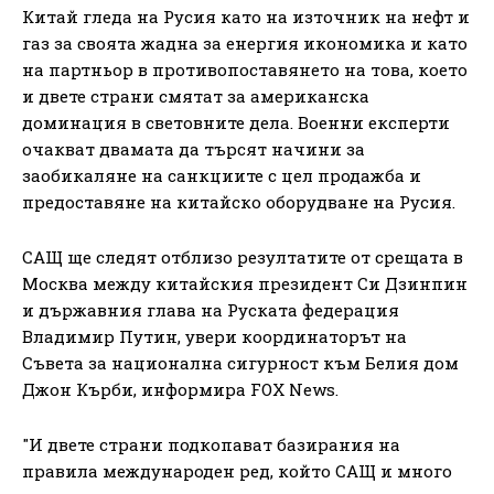
Китай гледа на Русия като на източник на нефт и
газ за своята жадна за енергия икономика и като
на партньор в противопоставянето на това, което
и двете страни смятат за американска
доминация в световните дела. Военни експерти
очакват двамата да търсят начини за
заобикаляне на санкциите с цел продажба и
предоставяне на китайско оборудване на Русия.
САЩ ще следят отблизо резултатите от срещата в
Москва между китайския президент Си Дзинпин
и държавния глава на Руската федерация
Владимир Путин, увери координаторът на
Съвета за национална сигурност към Белия дом
Джон Кърби, информира FOX News.
"И двете страни подкопават базирания на
правила международен ред, който САЩ и много