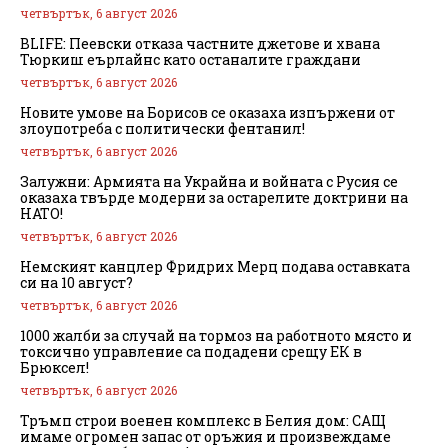
четвъртък, 6 август 2026
BLIFE: Пеевски отказа частните джетове и хвана
Тюркиш еърлайнс като останалите граждани
четвъртък, 6 август 2026
Новите умове на Борисов се оказаха изпържени от
злоупотреба с политически фентанил!
четвъртък, 6 август 2026
Залужни: Армията на Украйна и войната с Русия се
оказаха твърде модерни за остарелите доктрини на
НАТО!
четвъртък, 6 август 2026
Немският канцлер Фридрих Мерц подава оставката
си на 10 август?
четвъртък, 6 август 2026
1000 жалби за случай на тормоз на работното място и
токсично управление са подадени срещу ЕК в
Брюксел!
четвъртък, 6 август 2026
Тръмп строи военен комплекс в Белия дом: САЩ
имаме огромен запас от оръжия и произвеждаме