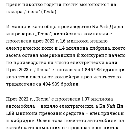
преди няколко години почти монополист на
пазара „Тесла“ (Tesla).
И макар и като общо производство Би Уай Ди да
изпреварва „Тесла“, китайската компания е
произвела през 2023 г. 1,6 милиона изцяло
електрически коли и 1,4 милиона хибрида, което
засега оставя американския й конкурент начело
по производство на чисто електрически коли.
През 2023 г. „Тесла“ е произвела 1 845 985 единици,
като тези слезли от конвейера през четвъртото
тримесечие са 494 989 бройки.
През 2022 г. „Тесла“ е произвела 1,37 милиона
автомобила – изцяло електрически, а Би Уай Ди –
1,88 милиона превозни средства – електрически
и хибридни. Освен това повечето автомобили на
китайската компания се продават в по-нисък