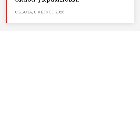
СЪБОТА, 8 АВГУСТ 2026
За bnews.bg
За нас
Реклама
Условия за ползване
Политика за бисквитки
Контакти