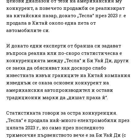
ценови диапазон от тези на американския му
конкурент, а повечето продажби се реализират
на китайския пазар, докато „Тесла“ през 2023 г. е
продала в Китай около една пета от
автомобилите си.
И докато едни експерти от бранша си задават
въпроса реална или по-скоро статистическа е
конкуренцията между „Тесла“ и Би Уай Ди, други
се заеха да обясняват как доскоро слабо
известната извън границите на Китай компания
изведнъж се оказа основен конкурент на
американския автопроизводител и остави
традиционни марки да „дишат праха й“.
Статистиката говори за остра конкуренция.
„Тесла“ е продала най-много електромобили през
цялата 2023 г., но само през последното
тримесечие първенството вече е за Би Уай Ди (с