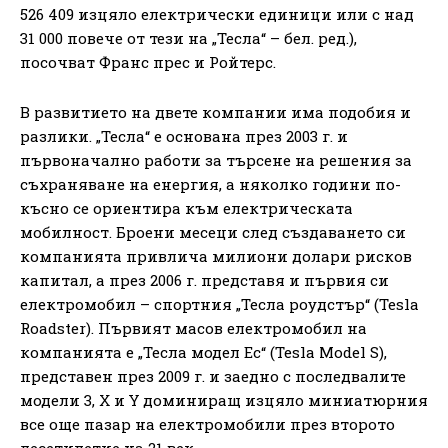
526 409 изцяло електрически единици или с над
31 000 повече от тези на „Тесла“ – бел. ред.),
посочват Франс прес и Ройтерс.
В развитието на двете компании има подобия и
разлики. „Тесла“ е основана през 2003 г. и
първоначално работи за търсене на решения за
съхраняване на енергия, а няколко години по-
късно се ориентира към електрическата
мобилност. Броени месеци след създаването си
компанията привлича милиони долари рисков
капитал, а през 2006 г. представя и първия си
електромобил – спортния „Тесла роудстър“ (Tesla
Roadster). Първият масов електромобил на
компанията е „Тесла модел Ес“ (Tesla Model S),
представен през 2009 г. и заедно с последвалите
модели 3, X и Y доминиращ изцяло миниатюрния
все още пазар на електромобили през второто
десетилетие на 21 век.