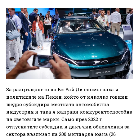
За разгръщането на Би Уай Ди спомогнаха и
политиките на Пекин, който от няколко години
щедро субсидира местната автомобилна
индустрия и така я направи конкурентоспособна
на световните марки. Само през 2022 г.
отпуснатите субсидии и данъчни облекчения за
сектора възлизат на 200 милиарда юана (26