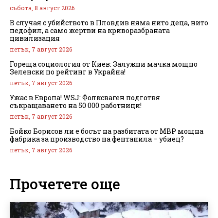
събота, 8 август 2026
В случая с убийството в Пловдив няма нито деца, нито
педофил, а само жертви на криворазбраната
цивилизация
петък, 7 август 2026
Гореща социология от Киев: Залужни мачка мощно
Зеленски по рейтинг в Украйна!
петък, 7 август 2026
Ужас в Европа! WSJ: Фолксваген подготвя
съкращаването на 50 000 работници!
петък, 7 август 2026
Бойко Борисов ли е босът на разбитата от МВР мощна
фабрика за производство на фентанила – убиец?
петък, 7 август 2026
Прочетете още