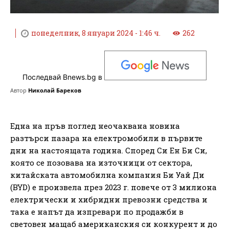
понеделник, 8 януари 2024 - 1:46 ч.
262
Последвай Bnews.bg в
Автор
Николай Бареков
Една на пръв поглед неочаквана новина
разтърси пазара на електромобили в първите
дни на настоящата година. Според Си Ен Би Си,
която се позовава на източници от сектора,
китайската автомобилна компания Би Уай Ди
(BYD) е произвела през 2023 г. повече от 3 милиона
електрически и хибридни превозни средства и
така е напът да изпревари по продажби в
световен мащаб американския си конкурент и до