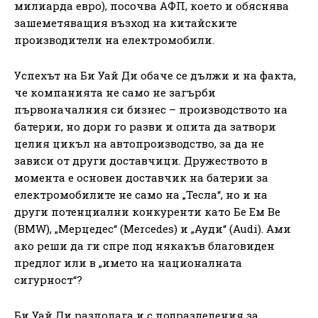
милиарда евро), посочва АФП, което и обяснява
зашеметяващия възход на китайските
производители на електромобили.
Успехът на Би Уай Ди обаче се дължи и на факта,
че компанията не само не загърби
първоначалния си бизнес – производството на
батерии, но дори го разви и опита да затвори
целия цикъл на автопроизводство, за да не
зависи от други доставчици. Дружеството в
момента е основен доставчик на батерии за
електромобилите не само на „Тесла“, но и на
други потенциални конкуренти като Бе Ем Ве
(BMW), „Мерцедес“ (Mercedes) и „Ауди“ (Audi). Ами
ако реши да ги спре под някакъв благовиден
предлог или в „името на националната
сигурност“?
Би Уай Ди разполага и с подразделения за