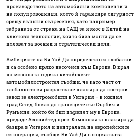
производството на автомобилни компоненти и
на полупроводници, което й гарантира сигурност
срещу външни сътресения, като например
забраната от страна на САЩ за износ в Китай на
ключови технологии, които биха могли да се
ползват за военни и стратегически цели.
Амбициите на Би Уай Ди определено са глобални
и са особено пряко насочени към Европа. В края
на миналата година китайският
автомобилостроител съобщи, че като част от
глобалното си разрастване планира да построи
завод за електромобили в Унгария – в южния
град Сегед, близо до границите със Сърбия и
Румъния, който би бил първият му в Европа,
предаде Асошийтед прес. Компанията планира да
базира в Унгария и централата на европейските
си операции, съобщи Би Уай Ди в социалната