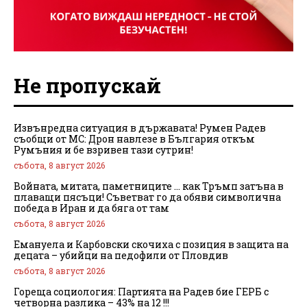
Не пропускай
Извънредна ситуация в държавата! Румен Радев
съобщи от МС: Дрон навлезе в България откъм
Румъния и бе взривен тази сутрин!
събота, 8 август 2026
Войната, митата, паметниците … как Тръмп затъна в
плаващи пясъци! Съветват го да обяви символична
победа в Иран и да бяга от там
събота, 8 август 2026
Емануела и Карбовски скочиха с позиция в защита на
децата – убийци на педофили от Пловдив
събота, 8 август 2026
Гореща социология: Партията на Радев бие ГЕРБ с
четворна разлика – 43% на 12 !!!