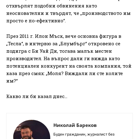
отхвърлят подобни обвинения като
неоснователни и твърдят, че „производството им
просто е по-ефективно“.
През 2011 г. Илон Мъск, вече основна фигура в
„Тесла“, в интервю за „Блумбърг“ откровено се
подигра с Би Уай Ди, тогава малък местен
производител. На въпрос дали ги вижда като
потенциален конкурент на своята компания, той
каза през смях: „Моля? Виждали ли сте колите
им?“
Какво ли би казал днес…
Николай Бареков
Буден гражданин, журналист без