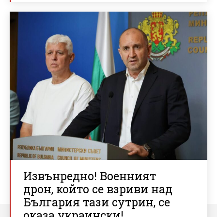
Извънредно! Военният
дрон, който се взриви над
България тази сутрин, се
оказа украински!