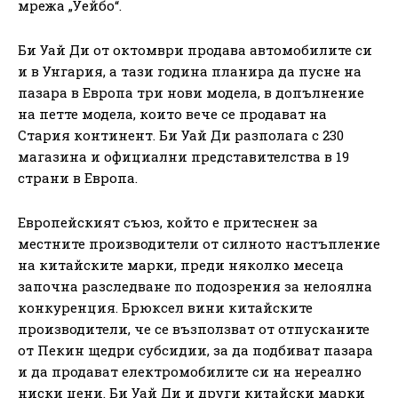
мрежа „Уейбо“.
Би Уай Ди от октомври продава автомобилите си
и в Унгария, а тази година планира да пусне на
пазара в Европа три нови модела, в допълнение
на петте модела, които вече се продават на
Стария континент. Би Уай Ди разполага с 230
магазина и официални представителства в 19
страни в Европа.
Европейският съюз, който е притеснен за
местните производители от силното настъпление
на китайските марки, преди няколко месеца
започна разследване по подозрения за нелоялна
конкуренция. Брюксел вини китайските
производители, че се възползват от отпусканите
от Пекин щедри субсидии, за да подбиват пазара
и да продават електромобилите си на нереално
ниски цени. Би Уай Ди и други китайски марки