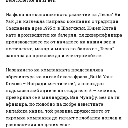
На фона на експанзивното развитие на „Тесла“ Би
Уай Ди изглежда направо компания с традиции.
Създадена през 1995 г. в Шънчжън, Южен Китай
като производител на батерии, тя диверсифицира
производството си от началото на нашия век и
постепенно, макар и много по-бавно от „Тесла“,
започва да произвежда и електромобили.
Названието на компанията представлява
абревиатура на английската фраза „Build Your
Dreams – Изгради мечтите си“, и очевидно
подсказва амбициите на създателя й – химика,
превърнал се в милиардер, Ван Чуанфу. Без да ги
афишира, но подобно на добре известната
китайска капка, той развива дружеството от
скромна компания до гигант с глобален поглед и
разклонения по целия свят.