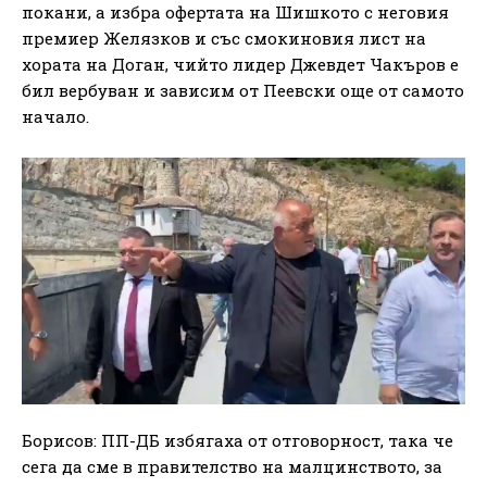
покани, а избра офертата на Шишкото с неговия
премиер Желязков и със смокиновия лист на
хората на Доган, чийто лидер Джевдет Чакъров е
бил вербуван и зависим от Пеевски още от самото
начало.
Борисов: ПП-ДБ избягаха от отговорност, така че
сега да сме в правителство на малцинството, за