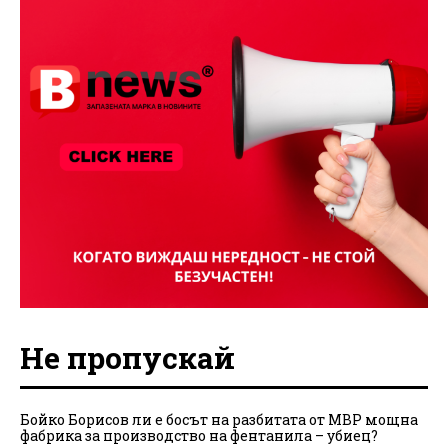
Не пропускай
Бойко Борисов ли е босът на разбитата от МВР мощна
фабрика за производство на фентанила – убиец?