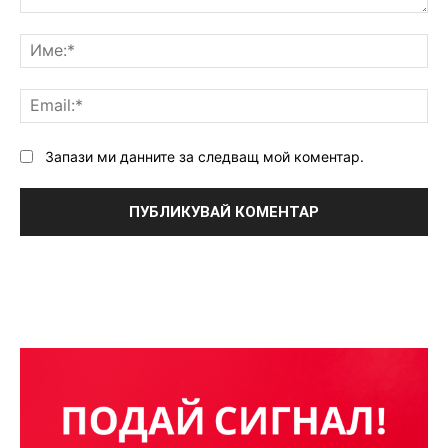
Коментар:
Им
Ema
Запази ми данните за следващ мой коментар.