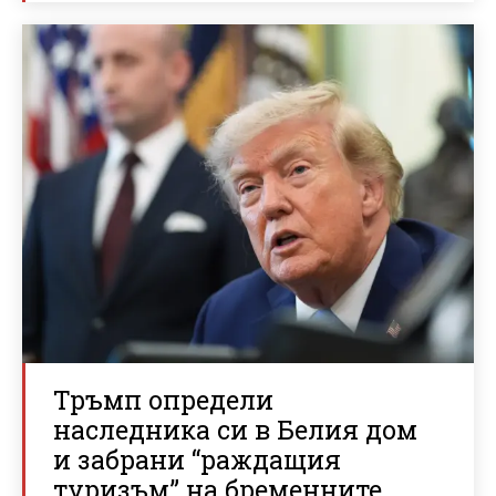
Тръмп определи
наследника си в Белия дом
и забрани “раждащия
туризъм” на бременните