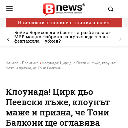
Най-важните новини с точния анализ!
Бойко Борисов ли е босът на разбитата от
МВР мощна фабрика за производство на
фентанила – убиец?
Начало
Политика
Клоунада! Цирк дьо Пеевски лъже, клоунът
маже и призна, че Тони Балкони...
Клоунада! Цирк дьо
Пеевски лъже, клоунът
маже и призна, че Тони
Балкони ще оглавява