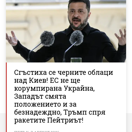
Сгъстиха се черните облаци
над Киев! ЕС не ще
корумпирана Украйна,
Западът смята
положението и за
безнадеждно, Тръмп спря
ракетите Пейтриът!