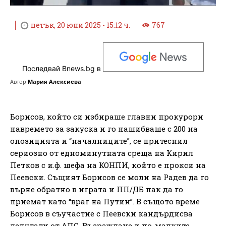
петък, 20 юни 2025 - 15:12 ч.
767
Последвай Bnews.bg в
Автор
Мария Алексиева
Борисов, който си избираше главни прокурори
навремето за закуска и го нашибваше с 200 на
опозицията и “началниците”, се притеснил
сериозно от едноминутната среща на Кирил
Петков с и.ф. шефа на КОНПИ, който е прокси на
Пеевски. Същият Борисов се моли на Радев да го
върне обратно в играта и ПП/ДБ пак да го
приемат като “враг на Путин”. В същото време
Борисов в съучастие с Пеевски кандърдисва
депутати от АПС, Възраждане и по-малките