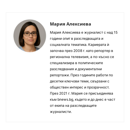
Мария Алексиева
Мария Алексиева е журналист с над 15
години опит в разследващата и
социалната тематика. Кариерата ѝ
започва през 2008 г. като репортер в
регионална телевизия, а по-късно се
специализира в политическите
разследвания и документални
репортажи. През годините работи по
десетки ключови теми, свързани с
обществен интерес и прозрачност.
През 2021 г. Мария се присъединява
към bnews.bg, където и до днес е част
от екипа на разследващите
журналисти.