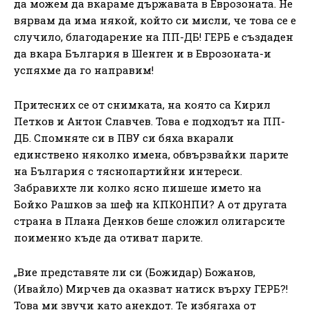
да можем да вкараме държавата в Еврозоната. Не
вярвам да има някой, който си мисли, че това се е
случило, благодарение на ПП-ДБ! ГЕРБ е създаден
да вкара България в Шенген и в Еврозоната-и
успяхме да го направим!
Притесних се от снимката, на която са Кирил
Петков и Антон Славчев. Това е подходът на ПП-
ДБ. Спомняте си в ПВУ си бяха вкарали
единствено няколко имена, обвързвайки парите
на България с тяснопартийни интереси.
Забравихте ли колко ясно пишеше името на
Бойко Рашков за шеф на КПКОНПИ? А от другата
страна в Плана Денков беше сложил олигарсите
поименно къде да отиват парите.
„Вие представяте ли си (Божидар) Божанов,
(Ивайло) Мирчев да оказват натиск върху ГЕРБ?!
Това ми звучи като анекдот. Те избягаха от