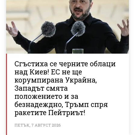
Сгъстиха се черните облаци
над Киев! ЕС не ще
корумпирана Украйна,
Западът смята
положението и за
безнадеждно, Тръмп спря
ракетите Пейтриът!
ПЕТЪК, 7 АВГУСТ 2026