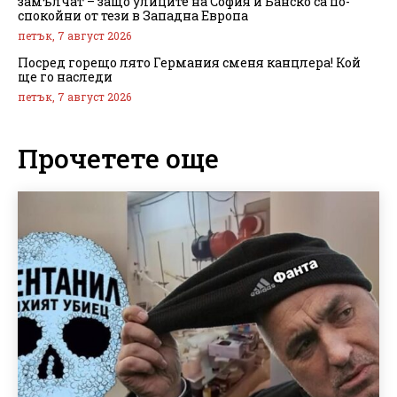
замълчат – защо улиците на София и Банско са по-
спокойни от тези в Западна Европа
петък, 7 август 2026
Посред горещо лято Германия сменя канцлера! Кой
ще го наследи
петък, 7 август 2026
Прочетете още