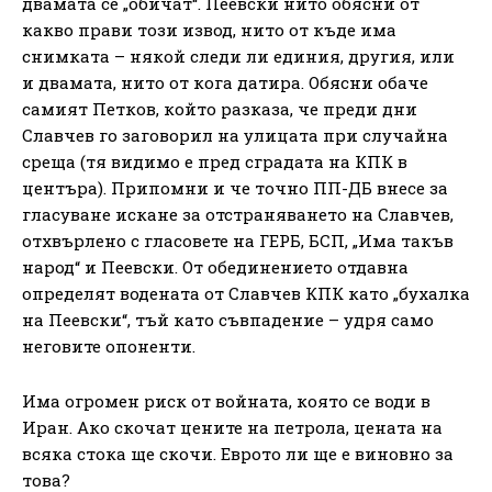
двамата се „обичат“. Пеевски нито обясни от
какво прави този извод, нито от къде има
снимката – някой следи ли единия, другия, или
и двамата, нито от кога датира. Обясни обаче
самият Петков, който разказа, че преди дни
Славчев го заговорил на улицата при случайна
среща (тя видимо е пред сградата на КПК в
центъра). Припомни и че точно ПП-ДБ внесе за
гласуване искане за отстраняването на Славчев,
отхвърлено с гласовете на ГЕРБ, БСП, „Има такъв
народ“ и Пеевски. От обединението отдавна
определят водената от Славчев КПК като „бухалка
на Пеевски“, тъй като съвпадение – удря само
неговите опоненти.
Има огромен риск от войната, която се води в
Иран. Ако скочат цените на петрола, цената на
всяка стока ще скочи. Еврото ли ще е виновно за
това?