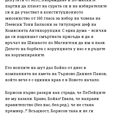
партии да плюят на сурата си и на избирателите
си и да участват в конституционното
мнозинство от 160 гласа за избор на човека на
Пеевски Тони Балкони за титулярен шеф на
Комисията Антикорупция. С една дума – всички
да си подпишат смъртната присъда и да я
връчат на Шишкото по Магнитски да им я пази.
Делото на борбата с корупцията у нас е в ръцете
на корумпираните.
Ето воплите на шут дьо Бойко от днес в
компанията на кмета на Търново Даниел Панов,
който вече е с единия крак е в Новото начало.
Борисов първо разкри как страда, че ПеПейците
не му казали: Браво, Бойко! Евала, че направи
правителство (без нас, бел.ред.), че не стана
премиер…!” Всъщност, Борисов така и не ги