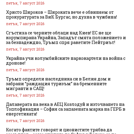
петък, 7 август 2026
Христо Широков – Широката вече е обвиняем от
прокуратурата за ВиК Бургас, но духна в чужбина!
петък, 7 август 2026
Сгъстиха се черните облаци над Киев! ЕС не ще
корумпирана Украйна, Западът смята положението и
за безнадеждно, Тръмп спря ракетите Пейтриът!
петък, 7 август 2026
Украйна учи колумбийските наркокартели на война с
дронове!
петък, 7 август 2026
Тръмп определи наследника си в Белия дом и
забрани “раждащия туризъм” на бременните
мигранти в САЩ!
петък, 7 август 2026
Далаверата на века в АЕЦ Козлодуй и източването на
Топлофикация – София са запазената марка на ГЕРБ в
енергетиката!
петък, 7 август 2026
Когато фактите говорят и ционистите трябва да