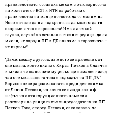
правителството, оставиха ме сам с отговорността
на колегите от БСП и ИТН да работим с
правителство на малцинството, да се молим на
Ново начало да ни подкрепя, за да можем да ги
вкараме и тях в еврозоната! Има ли някой
глупак, случайно останал в техните редици, да си
мисли, че заради ПП и ДБ влизаме в еврозоната –
не вярвам!“
“Даже, между другото, аз много се притесних от
снимката, която видях с Кирил Петков и Славчев
и мисля че шансовете му рязко ще намалеят след
тая снимка, защото това е подходът на ПП-ДБ.“
Борисов визира размаханата преди ден снимка
от Делян Пеевски, на която се вижда как и.ф.
шефът на антикорупционната комисия
разговаря на улицата със съпредседателя на ПП
Петков. Това, според Пеевски, означавало, че