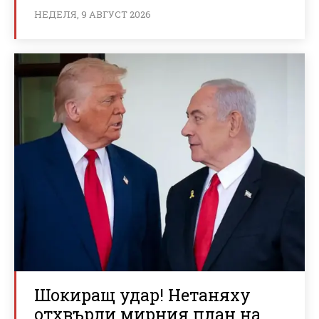
НЕДЕЛЯ, 9 АВГУСТ 2026
Шокиращ удар! Нетаняху
отхвърли мирния план на