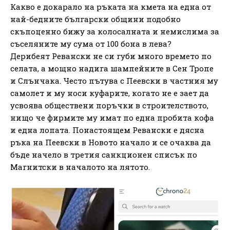
Какво е докарало на ръката на кмета на една от
най-бедните български общини подобно
скъпоценно бижу за колосалната и немислима за
съселяните му сума от 100 бона в лева?
Дерибеят Ревански не си губи много времето по
селата, а мощно надига шампейните в Сен Тропе
и Слънчака. Често пътува с Пеевски в частния му
самолет и му носи куфарите, когато не е зает да
усвоява обществени поръчки в строителството,
нищо че фирмите му имат по една пробита кофа
и една лопата. Понастоящем Ревански е дясна
ръка на Пеевски в Новото начало и се очаква да
бъде начело в третия санкционен списък по
Магнитски в началото на лятото.