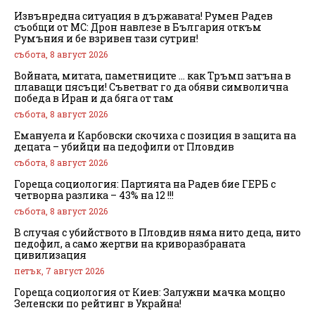
Извънредна ситуация в държавата! Румен Радев
съобщи от МС: Дрон навлезе в България откъм
Румъния и бе взривен тази сутрин!
събота, 8 август 2026
Войната, митата, паметниците … как Тръмп затъна в
плаващи пясъци! Съветват го да обяви символична
победа в Иран и да бяга от там
събота, 8 август 2026
Емануела и Карбовски скочиха с позиция в защита на
децата – убийци на педофили от Пловдив
събота, 8 август 2026
Гореща социология: Партията на Радев бие ГЕРБ с
четворна разлика – 43% на 12 !!!
събота, 8 август 2026
В случая с убийството в Пловдив няма нито деца, нито
педофил, а само жертви на криворазбраната
цивилизация
петък, 7 август 2026
Гореща социология от Киев: Залужни мачка мощно
Зеленски по рейтинг в Украйна!