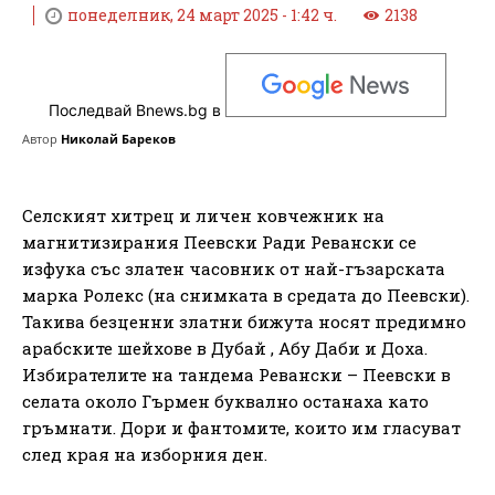
понеделник, 24 март 2025 - 1:42 ч.
2138
Последвай Bnews.bg в
Автор
Николай Бареков
Селският хитрец и личен ковчежник на
магнитизирания Пеевски Ради Ревански се
изфука със златен часовник от най-гъзарската
марка Ролекс (на снимката в средата до Пеевски).
Такива безценни златни бижута носят предимно
арабските шейхове в Дубай , Абу Даби и Доха.
Избирателите на тандема Ревански – Пеевски в
селата около Гърмен буквално останаха като
гръмнати. Дори и фантомите, които им гласуват
след края на изборния ден.