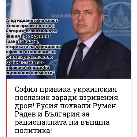
София привика украинския
посланик заради взривения
дрон! Русия похвали Румен
Радев и България за
рационалната ни външна
политика!