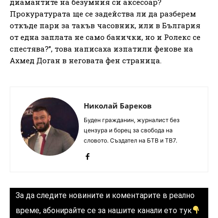
диамантите на безумния си аксесоар?
Прокуратурата ще се задейства ли да разберем
откъде пари за такъв часовник, или в България
от една заплата не само банички, но и Ролекс се
спестява?”, това написаха изпатили фенове на
Ахмед Доган в неговата фен страница.
Николай Бареков
Буден гражданин, журналист без
цензура и борец за свобода на
словото. Създател на БТВ и ТВ7.
За да следите новините и коментарите в реално
време, абонирайте се за нашите канали ето тук