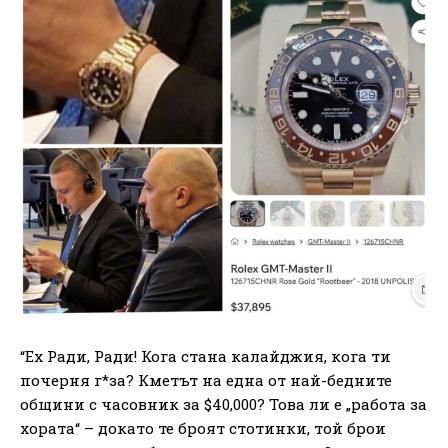
“Ех Ради, Ради! Кога стана калайджия, кога ти
почерня г*за? Кметът на една от най-бедните
общини с часовник за $40,000? Това ли е „работа за
хората“ – докато те броят стотинки, той брои