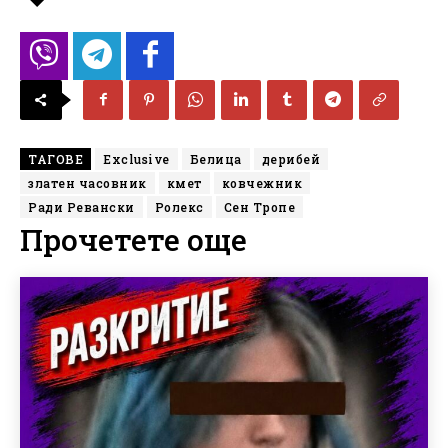
ТАГОВЕ
Exclusive
Белица
дерибей
златен часовник
кмет
ковчежник
Ради Ревански
Ролекс
Сен Тропе
Прочетете още