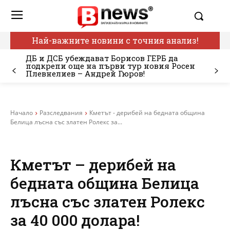
Най-важните новини с точния анализ!
ДБ и ДСБ убеждават Борисов ГЕРБ да
подкрепи още на първи тур новия Росен
Плевнелиев – Андрей Гюров!
Начало
Разследвания
Кметът - дерибей на бедната община
Белица лъсна със златен Ролекс за...
Кметът – дерибей на
бедната община Белица
лъсна със златен Ролекс
за 40 000 долара!