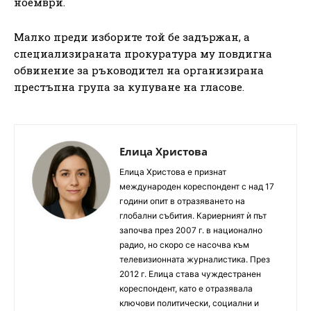
ноември.
Малко преди изборите той бе задържан, а
специализираната прокуратура му повдигна
обвинение за ръководител на организирана
престъпна група за купуване на гласове.
Елица Христова
Елица Христова е признат
международен кореспондент с над 17
години опит в отразяването на
глобални събития. Кариерният ѝ път
започва през 2007 г. в национално
радио, но скоро се насочва към
телевизионната журналистика. През
2012 г. Елица става чуждестранен
кореспондент, като е отразявала
ключови политически, социални и