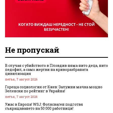
Не пропускай
В случая с убийството в Пловдив няма нито деца, нито
педофил, а само жертви на криворазбраната
цивилизация
петък, 7 август 2026
Гореща социология от Киев: Залужни мачка мощно
Зеленски по рейтинг в Украйна!
петък, 7 август 2026
Ужас в Европа! WSJ: Фолксваген подготвя
съкращаването на 50 000 работници!