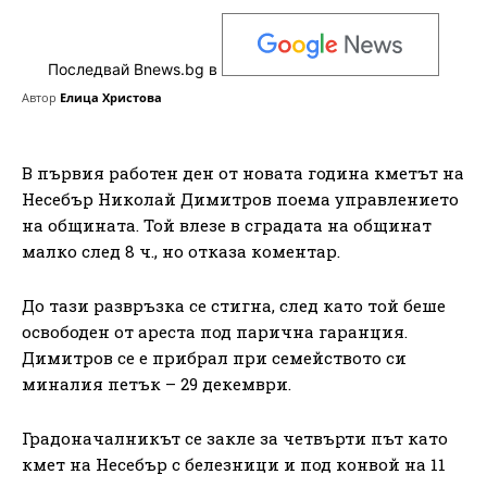
Последвай Bnews.bg в
Автор
Елица Христова
В първия работен ден от новата година кметът на
Несебър Николай Димитров поема управлението
на общината. Той влезе в сградата на общинат
малко след 8 ч., но отказа коментар.
До тази развръзка се стигна, след като той беше
освободен от ареста под парична гаранция.
Димитров се е прибрал при семейството си
миналия петък – 29 декември.
Градоначалникът се закле за четвърти път като
кмет на Несебър с белезници и под конвой на 11