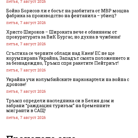
петък, 7 август 2026
Бойко Борисов ли е босът на разбитата от МВР мощна
фабрика за производство на фентанила – убиец?
петък, 7 август 2026
Христо Широков – Широката вече е обвиняем от
прокуратурата за ВиК Бургас, но духна в чужбина!
петък, 7 август 2026
Сгъстиха се черните облаци над Киев! ЕС не ще
корумпирана Украйна, Западът смята положението и
за безнадеждно, Тръмп спря ракетите Пейтриът!
петък, 7 август 2026
Украйна учи колумбийските наркокартели на война с
дронове!
петък, 7 август 2026
Тръмп определи наследника си в Белия дом и
забрани “раждащия туризъм” на бременните
мигранти в САЩ!
петък, 7 август 2026