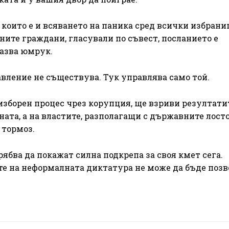
които е и всяването на паника сред всички избрани
ените граждани, гласували по съвест, посланието е
казва юмрук.
авление не съществува. Тук управлява само той.
изборен процес чрез корупция, ще взриви резултати
ната, а на властите, разполагащи с държавните лосто
 тормоз.
рябва да покажат силна подкрепа за своя кмет сега.
е на неформалната диктатура не може да бъде позв