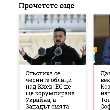
Прочетете още
Сгъстиха се
Да
черните облаци
век
над Киев! ЕС не
Ко
ще корумпирана
из
Украйна, а
То
Западът смята
Со