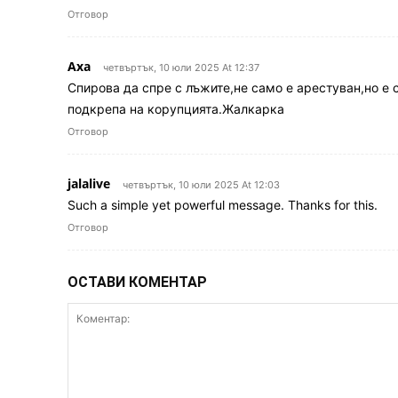
Отговор
Аха
четвъртък, 10 юли 2025 At 12:37
Спирова да спре с лъжите,не само е арестуван,но е 
подкрепа на корупцията.Жалкарка
Отговор
jalalive
четвъртък, 10 юли 2025 At 12:03
Such a simple yet powerful message. Thanks for this.
Отговор
ОСТАВИ КОМЕНТАР