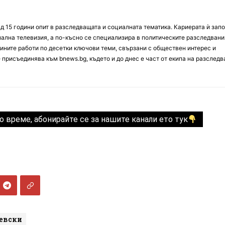
д 15 години опит в разследващата и социалната тематика. Кариерата ѝ зап
онална телевизия, а по-късно се специализира в политическите разследвани
ините работи по десетки ключови теми, свързани с обществен интерес и
е присъединява към bnews.bg, където и до днес е част от екипа на разслед
о време, абонирайте се за нашите канали ето тук
евски