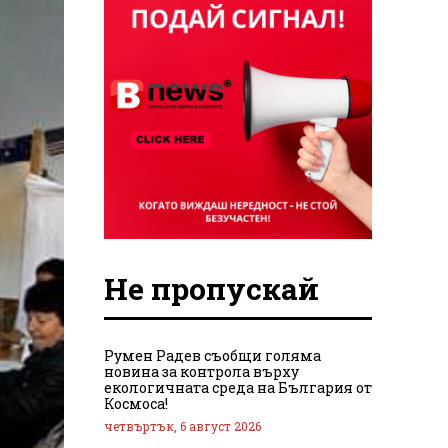
Не пропускай
Румен Радев съобщи голяма
новина за контрола върху
екологичната среда на България от
Космоса!
четвъртък, 6 август 2026