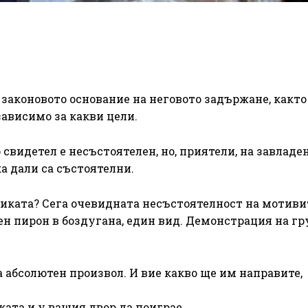
 законовото основание на неговото задържане, както
зависимо за какви цели.
 свидетел е несъстоятелен, но, приятели, на завладе
а дали са състоятелни.
тиката? Сега очевидната несъстоятелност на мотиви
ен пирон в боздугана, един вид. Демонстрация на гр
а абсолютен произвол. И вие какво ще им направите,
ката и у вашия двор да поиграе.