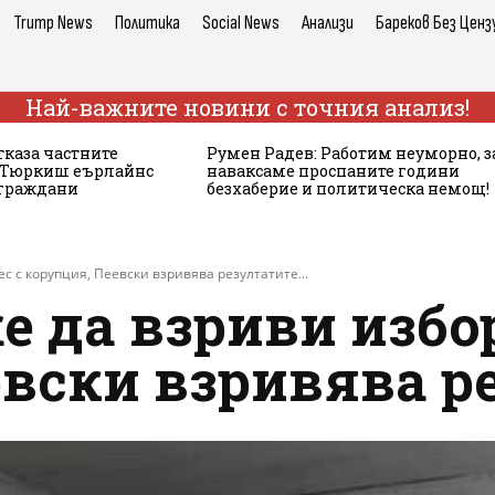
Trump News
Политика
Social News
Анализи
Бареков Без Ценз
Най-важните новини с точния анализ!
тказа частните
Румен Радев: Работим неуморно, з
а Тюркиш еърлайнс
наваксаме проспаните години
 граждани
безхаберие и политическа немощ!
с с корупция, Пеевски взривява резултатите...
е да взриви избо
евски взривява р