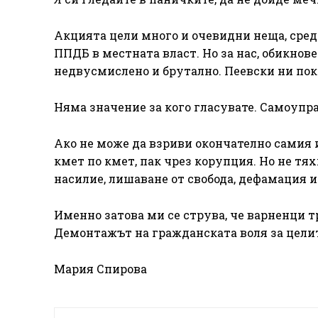
Акцията цели много и очевидни неща, сред 
ППДБ в местната власт. Но за нас, обикнов
недвусмислено и брутално. Пеевски ни по
Няма значение за кого гласувате. Самоупр
Ако не може да взриви окончателно самия 
кмет по кмет, пак чрез корупция. Но не тях
насилие, лишаване от свобода, дефамация и
Именно затова ми се струва, че варненци т
Демонтажът на гражданската воля за целит
Мария Спирова