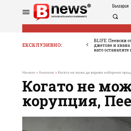
България
BLIFE: Пеевски о
ЕКСКЛУЗИВНО:
джетове и хван
като останалите
Начало
Анализи
Когато не може да взриви изборния проце
Когато не мож
корупция, Пе