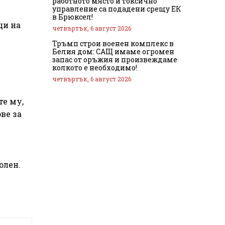
работното място и токсично
управление са подадени срещу ЕК
в Брюксел!
ци на
четвъртък, 6 август 2026
Тръмп строи военен комплекс в
Белия дом: САЩ имаме огромен
запас от оръжия и произвеждаме
колкото е необходимо!
четвъртък, 6 август 2026
те му,
ве за
олен.