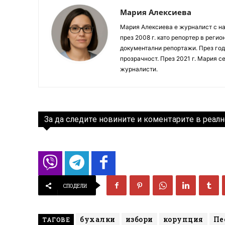
Мария Алексиева
Мария Алексиева е журналист с на
през 2008 г. като репортер в реги
документални репортажи. През год
прозрачност. През 2021 г. Мария с
журналисти.
За да следите новините и коментарите в реалн
СПОДЕЛИ
бухалки
избори
корупция
Пе
ТАГОВЕ