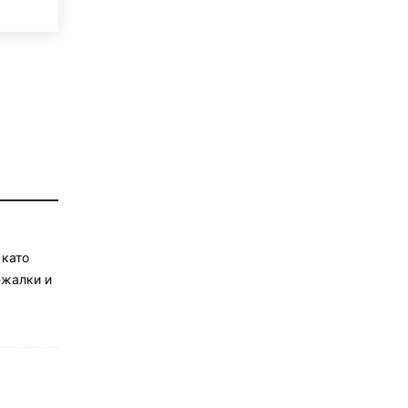
 като
-жалки и