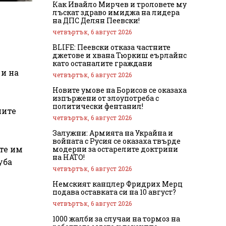
Как Ивайло Мирчев и троловете му
лъскат здраво имиджа на лидера
на ДПС Делян Пеевски!
четвъртък, 6 август 2026
BLIFE: Пеевски отказа частните
джетове и хвана Тюркиш еърлайнс
като останалите граждани
 и на
четвъртък, 6 август 2026
Новите умове на Борисов се оказаха
изпържени от злоупотреба с
политически фентанил!
ните
четвъртък, 6 август 2026
Залужни: Армията на Украйна и
войната с Русия се оказаха твърде
те им
модерни за остарелите доктрини
на НАТО!
уба
четвъртък, 6 август 2026
Немският канцлер Фридрих Мерц
подава оставката си на 10 август?
четвъртък, 6 август 2026
1000 жалби за случаи на тормоз на