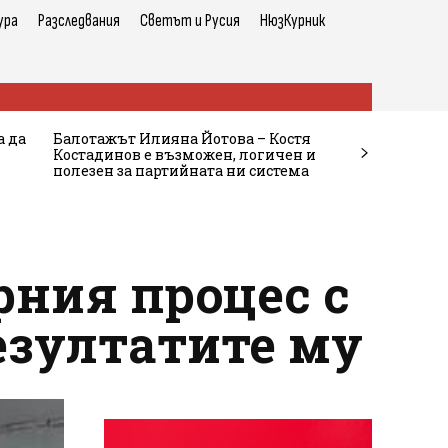
ура
Разследвания
Светът и Русия
НюзКурник
а да
Балотажът Илияна Йотова – Костя
Костадинов е възможен, логичен и
полезен за партийната ни система
рния процес с
езултатите му