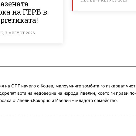
ПЕТЪК, 7 АВГУСТ 2026
пазената
ка на ГЕРБ в
ргетиката!
, 7 АВГУСТ 2026
я на ОПГ начело с Коцев, малоумните зомбита го изкарват чист
дкрепят вота на недоверие на изрода Ивелин, което ги прави по
фтосаха с Ивелин.Кокорчо и Ивелин – младото семейство.