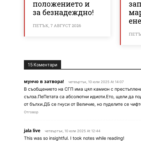
положението и
за
за безнадеждно!
мар
ене
ПЕТЪК, 7 АВГУСТ 2026
ПЕТЪК
15 Коментари
мунчо в затвора!
четвъртък, 10 юли 2025 At 14:07
В съобщението на СГП има цял камион с престъплени
сълза.ПеПетата са абсолютни идиоти.Ето, щели да по
от бълхи.ДБ се гнуси от Величие, но пуделите се чи
Отговор
jala live
четвъртък, 10 юли 2025 At 12:44
This was so insightful. I took notes while reading!