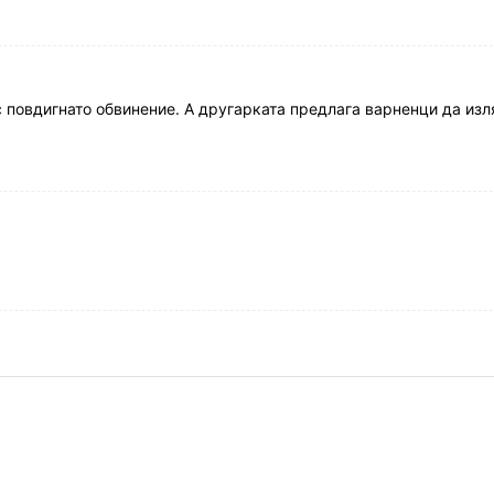
с повдигнато обвинение. А другарката предлага варненци да изл