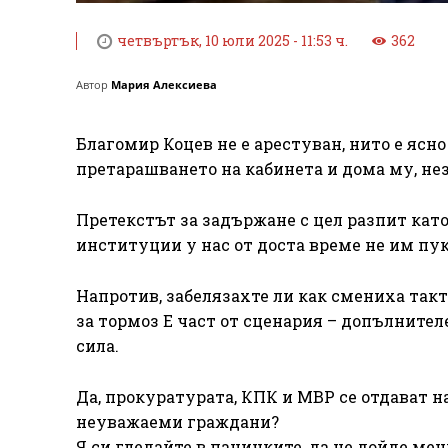
четвъртък, 10 юли 2025 - 11:53 ч.
362
Автор
Мария Алексиева
Благомир Коцев не е арестуван, нито е ясно
претарашването на кабинета и дома му, не
Претекстът за задържане с цел разпит като
институции у нас от доста време не им пук
Напротив, забелязахте ли как смениха так
за тормоз Е част от сценария – допълнител
сила.
Да, прокуратурата, КПК и МВР се отдават н
неуважаеми граждани?
Я си гледайте в паничките, да не дойде меч