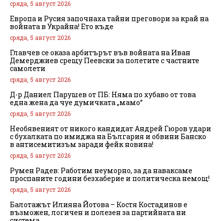
сряда, 5 август 2026
Европа и Русия започнаха тайни преговори за край на
войната в Украйна! Ето къде
сряда, 5 август 2026
Главчев се оказа арбитърът във войната на Иван
Демерджиев срещу Пеевски за полетите с частните
самолети
сряда, 5 август 2026
Д-р Даниел Парушев от ПБ: Няма по хубаво от това
една жена да чуе думичката „мамо“
сряда, 5 август 2026
Необявеният от никого кандидат Андрей Гюров удари
с бухалката по имиджа на България и обвини Банско
в антисемитизъм заради фейк новина!
сряда, 5 август 2026
Румен Радев: Работим неуморно, за да наваксаме
проспаните години безхаберие и политическа немощ!
сряда, 5 август 2026
Балотажът Илияна Йотова – Костя Костадинов е
възможен, логичен и полезен за партийната ни
система