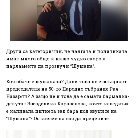
Други са категорични, че чалгата и политиката
имат много общо и нищо чудно скоро в
парламента да прозвучи “Шушана”.
Коя обаче е шушаната? Дали това не е всъщност
председателя на 50-то Народно събрание Рая
Назарян? А защо не и това да е самата барманка-
депутат Звезделина Каравелова, която неведнъж
е наливала питиета зад бара под звуците на
“Шушана”? Оставяме на вас да прецените…