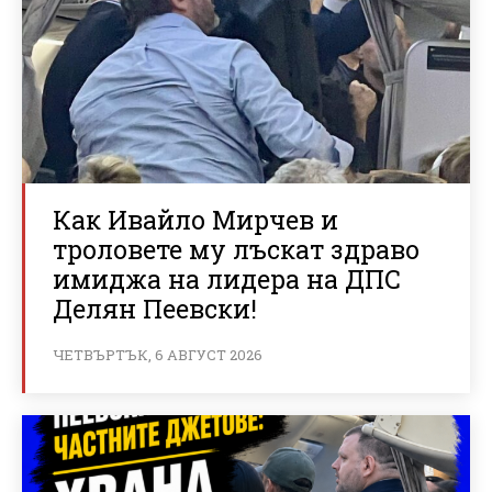
Как Ивайло Мирчев и
троловете му лъскат здраво
имиджа на лидера на ДПС
Делян Пеевски!
ЧЕТВЪРТЪК, 6 АВГУСТ 2026