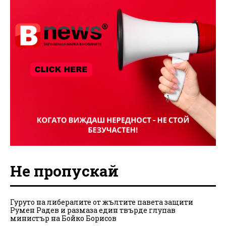
Не пропускай
Гуруто на либералите от жълтите павета защити
Румен Радев и размаза един твърде глупав
министър на Бойко Борисов