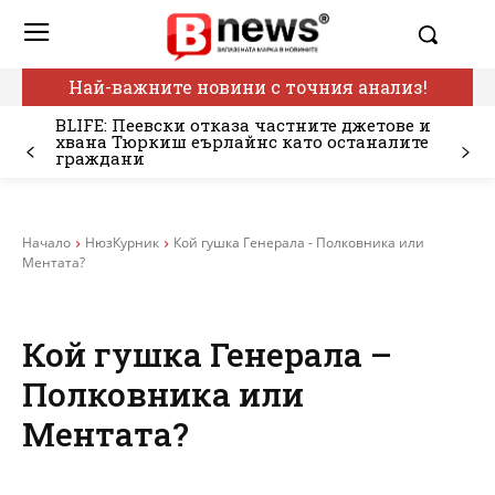
Най-важните новини с точния анализ!
BLIFE: Пеевски отказа частните джетове и
хвана Тюркиш еърлайнс като останалите
граждани
Начало
НюзКурник
Кой гушка Генерала - Полковника или
Ментата?
Кой гушка Генерала –
Полковника или
Ментата?