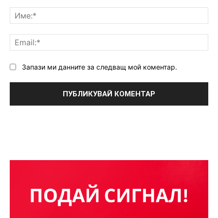
Коментар:
Им
Ema
Запази ми данните за следващ мой коментар.