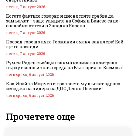
петък, 7 август 2026
Когато фактите говорят и ционистите трябва да
замълчат – защо улиците на София и Банско са по-
спокойни от тези в Западна Европа
петък, 7 август 2026
Посред горещо лято Германия сменя канцлера! Кой
ще го наследи
петък, 7 август 2026
Румен Радев съобщи голяма новина за контрола
върху екологичната среда на България от Космоса!
четвъртък, 6 август 2026
Как Ивайло Мирчев и троловете му лъскат здраво
имиджа на лидера на ДПС Делян Пеевски!
четвъртък, 6 август 2026
Прочетете още