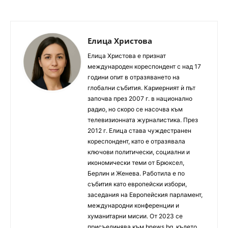
Елица Христова
Елица Христова е признат
международен кореспондент с над 17
години опит в отразяването на
глобални събития. Кариерният ѝ път
започва през 2007 г. в национално
радио, но скоро се насочва към
телевизионната журналистика. През
2012 г. Елица става чуждестранен
кореспондент, като е отразявала
ключови политически, социални и
икономически теми от Брюксел,
Берлин и Женева. Работила е по
събития като европейски избори,
заседания на Европейския парламент,
международни конференции и
хуманитарни мисии. От 2023 се
присъединява към bnews.bg, където