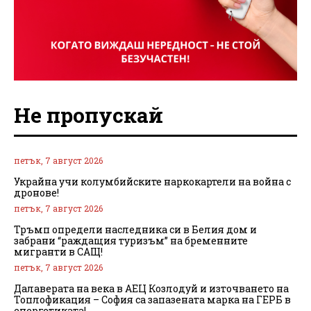
Не пропускай
петък, 7 август 2026
Украйна учи колумбийските наркокартели на война с
дронове!
петък, 7 август 2026
Тръмп определи наследника си в Белия дом и
забрани “раждащия туризъм” на бременните
мигранти в САЩ!
петък, 7 август 2026
Далаверата на века в АЕЦ Козлодуй и източването на
Топлофикация – София са запазената марка на ГЕРБ в
енергетиката!