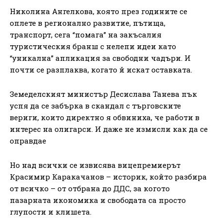
Николина Ангелкова, която през годините се
оплете в регионално развитие, пътища,
транспорт, сега “помага” на закъсалия
туристическия бранш с нелепи идеи като
“уникална” апликация за свободни чадъри. И
почти се разплаква, когато й искат оставката.
Земеделският министър Десислава Танева пък
успя да се забърка в скандал с търговските
вериги, които директно я обвиниха, че работи в
интерес на олигарси. И даже не измисли как да се
оправдае
Но над всички се извисява вицепремиерът
Красимир Каракачанов – историк, който разбира
от всичко – от отбрана до ДДС, за когото
пазарната икономика и свободата са просто
глупости и клишета.