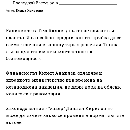
Последвай Bnews.bg в
Автор
Елица Христова
Калинките са безобидни, докато не влязат във
властта. И са особено вредни, когато трябва да се
вземат спешни и непопулярни решения. Тогава
лъсва цялата им некомпетентност и
безпомощност.
Финансистът Кирил Ананиев, оглавяващ
здравното министерство във времена на
незапомнена пандемия, не може дори да обясни
новите си правомощия.
Законодателният "хакер" Данаил Кирилов не
може да изчете какво се променя в нормативните
актове.