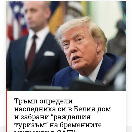
Тръмп определи
наследника си в Белия дом
и забрани “раждащия
туризъм” на бременните