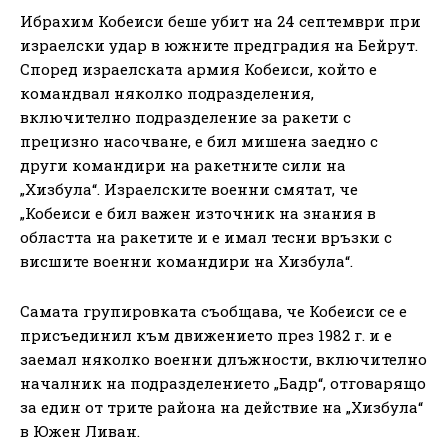
Ибрахим Кобеиси беше убит на 24 септември при
израелски удар в южните предградия на Бейрут.
Според израелската армия Кобеиси, който е
командвал няколко подразделения,
включително подразделение за ракети с
прецизно насочване, е бил мишена заедно с
други командири на ракетните сили на
„Хизбула“. Израелските военни смятат, че
„Кобеиси е бил важен източник на знания в
областта на ракетите и е имал тесни връзки с
висшите военни командири на Хизбула“.
Самата групировката съобщава, че Кобеиси се е
присъединил към движението през 1982 г. и е
заемал няколко военни длъжности, включително
началник на подразделението „Бадр“, отговарящо
за един от трите района на действие на „Хизбула“
в Южен Ливан.