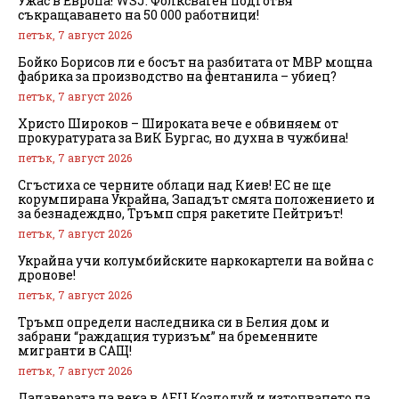
Ужас в Европа! WSJ: Фолксваген подготвя
съкращаването на 50 000 работници!
петък, 7 август 2026
Бойко Борисов ли е босът на разбитата от МВР мощна
фабрика за производство на фентанила – убиец?
петък, 7 август 2026
Христо Широков – Широката вече е обвиняем от
прокуратурата за ВиК Бургас, но духна в чужбина!
петък, 7 август 2026
Сгъстиха се черните облаци над Киев! ЕС не ще
корумпирана Украйна, Западът смята положението и
за безнадеждно, Тръмп спря ракетите Пейтриът!
петък, 7 август 2026
Украйна учи колумбийските наркокартели на война с
дронове!
петък, 7 август 2026
Тръмп определи наследника си в Белия дом и
забрани “раждащия туризъм” на бременните
мигранти в САЩ!
петък, 7 август 2026
Далаверата на века в АЕЦ Козлодуй и източването на