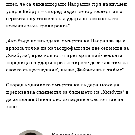
днес, че са ликвидирали Насралла при въздушен
удар в Бейрут – според изданието „последния от
серията опустошителни удари по ливанската
военизирана групировка“.
„Ако бъде потвърдена, смъртта на Насралла ще е
връхна точка на катастрофалните две седмици за
„Хизбула“, през които тя претърпя най-тежката
поредица от удари през четирите десетилетия на
своето съществуване“, пише „Файненшъл таймс“.
Според изданието смъртта на лидера може да
предизвика съмнения за бъдещето на „Хизбула“ и
да заплаши Ливан със изпадане в състояние на
хаос.
Ивайло Станков