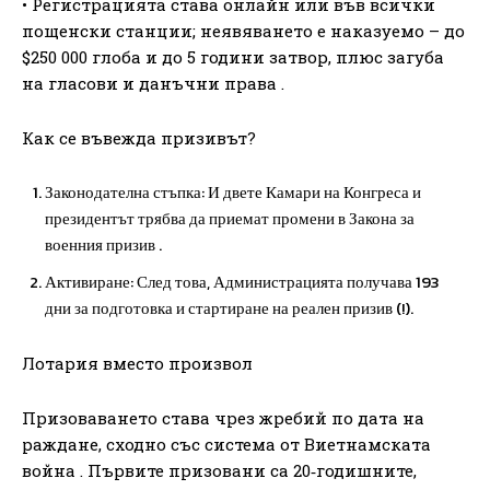
• Регистрацията става онлайн или във всички
пощенски станции; неявяването е наказуемо – до
$250 000 глоба и до 5 години затвор, плюс загуба
на гласови и данъчни права .
Как се въвежда призивът?
Законодателна стъпка: И двете Камари на Конгреса и
президентът трябва да приемат промени в Закона за
военния призив .
Активиране: След това, Администрацията получава 193
дни за подготовка и стартиране на реален призив (!).
Лотария вместо произвол
Призоваването става чрез жребий по дата на
раждане, сходно със система от Виетнамската
война . Първите призовани са 20‑годишните,