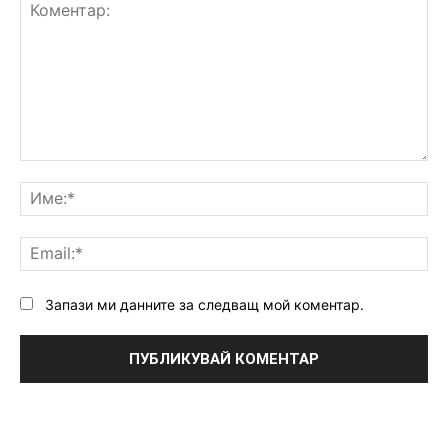
Коментар:
Им
Ema
Запази ми данните за следващ мой коментар.