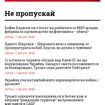
Не пропускай
Бойко Борисов ли е босът на разбитата от МВР мощна
фабрика за производство на фентанила – убиец?
петък, 7 август 2026
Христо Широков – Широката вече е обвиняем от
прокуратурата за ВиК Бургас, но духна в чужбина!
петък, 7 август 2026
Сгъстиха се черните облаци над Киев! ЕС не ще
корумпирана Украйна, Западът смята положението и
за безнадеждно, Тръмп спря ракетите Пейтриът!
петък, 7 август 2026
Украйна учи колумбийските наркокартели на война с
дронове!
петък, 7 август 2026
Тръмп определи наследника си в Белия дом и
забрани “раждащия туризъм” на бременните
мигранти в САЩ!