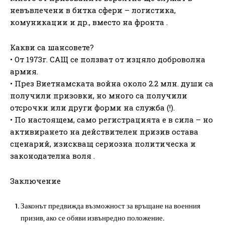
невъвлечени в битка сфери – логистика,
комуникации и др., вместо на фронта .
Какви са шансовете?
• От 1973г. САЩ се ползват от изцяло доброволна
армия.
• През Виетнамската война около 2.2 млн. души са
получили призовки, но много са получили
отсрочки или други форми на служба (!).
• По настоящем, само регистрацията е в сила – но
активирането на действителен призив остава
сценарий, изискващ сериозна политическа и
законодателна воля .
Заключение
Законът предвижда възможност за връщане на военния
призив, ако се обяви извънредно положение.