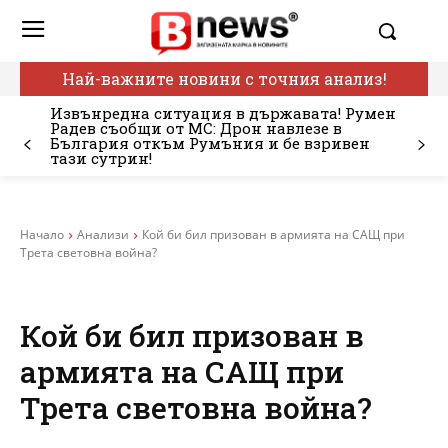
Най-важните новини с точния анализ!
Извънредна ситуация в държавата! Румен
Радев съобщи от МС: Дрон навлезе в
България откъм Румъния и бе взривен
тази сутрин!
Начало
Анализи
Кой би бил призован в армията на САЩ при
Трета световна война?
Кой би бил призован в
армията на САЩ при
Трета световна война?