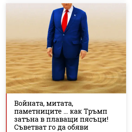
Войната, митата,
паметниците … как Тръмп
затъна в плаващи пясъци!
Съветват го да обяви