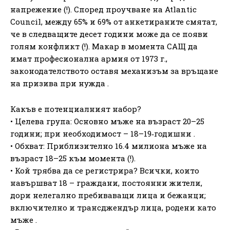
напрежение (!). Според проучване на Atlantic
Council, между 65% и 69% от анкетираните смятат,
че в следващите десет години може да се появи
голям конфликт (!). Макар в момента САЩ да
имат професионална армия от 1973 г.,
законодателството оставя механизъм за връщане
на призива при нужда .
Какъв е потенциалният набор?
• Целева група: Основно мъже на възраст 20–25
години; при необходимост – 18–19‑годишни .
• Обхват: Приблизително 16.4 милиона мъже на
възраст 18–25 към момента (!).
• Кой трябва да се регистрира? Всички, които
навършват 18 – граждани, постоянни жители,
дори нелегално пребиваващи лица и бежанци;
включително и трансджендър лица, родени като
мъже .