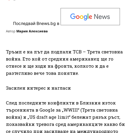
Последвай Bnews.bg в
Автор
Мария Алексиева
Тръмп е на път да подпали ТСВ – Трета световна
война. Ето кой от средния американец ще го
отнесе и ще ходи на фронта, колкото и да е
разтегливо вече това понятие.
Засилен интерес и нагласи
След последните конфликти в Близкия изток
търсенията в Google за „WWIII“ (Трета световна
война) и „US draft age limit“ бележат рязък ръст,
показвайки тревога сред американците какво би
се случило при засилване на международното