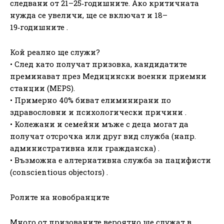
следвани от 21–25‑годишните. Ако критичната
нужда се увеличи, ще се включат и 18–
19‑годишните .
Кой реално ще служи?
• След като получат призовка, кандидатите
преминават през Медицински военни приемни
станции (MEPS).
• Примерно 40% биват елиминирани по
здравословни и психологически причини .
• Колежани и семейни мъже с деца могат да
получат отсрочка или друг вид служба (напр.
административна или гражданска) .
• Възможна е алтернативна служба за пацифисти
(conscientious objectors) .
Ролите на новобранците
Много от призованите вероятно ще служат в