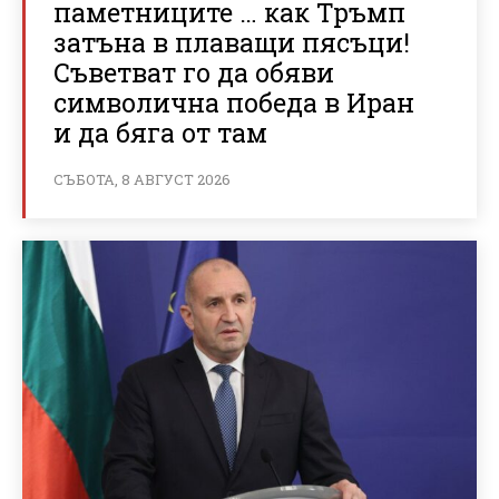
паметниците … как Тръмп
затъна в плаващи пясъци!
Съветват го да обяви
символична победа в Иран
и да бяга от там
СЪБОТА, 8 АВГУСТ 2026