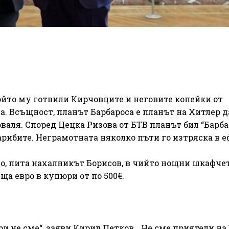
който му готвили Кирчовците и неговите копейки от
а. Всъщност, планът Барбароса е планът на Хитлер д
оваля. Според Цецка Ризова от БТВ планът бил “Барба
рибите. Неграмотната няколко пъти го изтряска в е
рото, пита нахалникът Борисов, в чийто нощни шкафче
а евро в купюри от по 500€.
ои не сме“, заяви Кирил Петков. „Не сме приятели на 