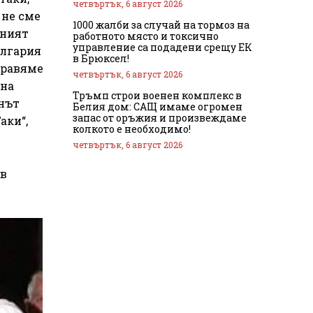
четвъртък, 6 август 2026
 не сме
1000 жалби за случай на тормоз на
дният
работното място и токсично
управление са подадени срещу ЕК
ългария
в Брюксел!
абравяме
четвъртък, 6 август 2026
ана
Тръмп строи военен комплекс в
анът
Белия дом: САЩ имаме огромен
запас от оръжия и произвеждаме
аки“,
колкото е необходимо!
четвъртък, 6 август 2026
ов