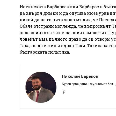
Истинската Барбароса или Барбарос в бълга
да хвърля димки и да опушва нюзкурницит
никой да не го пита защо мълчи, че Пеевск
Обаче отстрани изглежда, че въпросният Т
знае всичко за тях и за ония самолети с ф
човекът има пълното право да си отвори ус
Така, че да е жив и здрав Таки. Такива кат
българската политика.
Николай Бареков
Буден гражданин, журналист без це