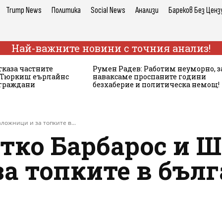
Trump News
Политика
Social News
Анализи
Бареков Без Ценз
Най-важните новини с точния анализ!
тказа частните
Румен Радев: Работим неуморно, з
а Тюркиш еърлайнс
наваксаме проспаните години
 граждани
безхаберие и политическа немощ!
ожници и за топките в...
тко Барбарос и 
а топките в бъл