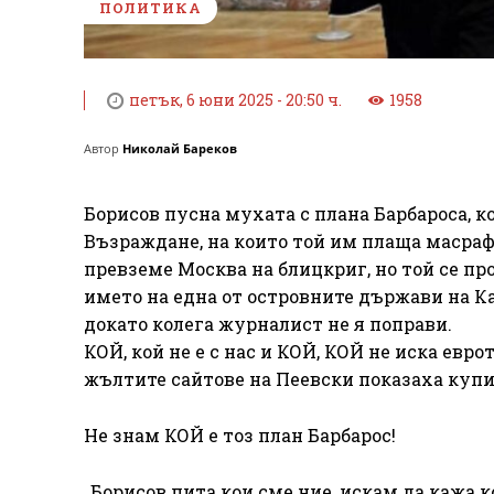
ПОЛИТИКА
петък, 6 юни 2025 - 20:50 ч.
1958
Автор
Николай Бареков
Борисов пусна мухата с плана Барбароса, 
Възраждане, на които той им плаща масраф
превземе Москва на блицкриг, но той се пр
името на една от островните държави на Ка
докато колега журналист не я поправи.
КОЙ, кой не е с нас и КОЙ, КОЙ не иска ев
жълтите сайтове на Пеевски показаха купищ
Не знам КОЙ е тоз план Барбарос!
„Борисов пита кои сме ние, искам да кажа к