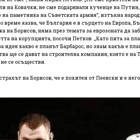
ли на Ковачки, не сме подарявали кученце на Путин,
е на паметника на Съветската армия“, изтъкна наро
 време казва, че България е в сърцето на Европа, Б
ка на Борисов, няма през темата за еврозоната да з
тта на корупцията, посочи Петков. „Като пита за пл
ва идея какво е планът Барбарос, но знам какъв е пл
ства ще се дават на строителна компания, която е на Т
 не се осъществи.
трахът на Борисов, че е похитен от Пеевски и е нег