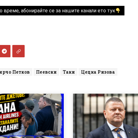
о време, абонирайте се за нашите канали ето тук
ирчо Петков
Пеевски
Таки
Цецка Ризова