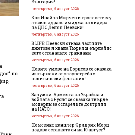
България!
четвъртък, 6 август 2026
Как Ивайло Мирчев и троловете му
лъскат здраво имиджа на лидера
на ДПС Делян Пеевски!
четвъртък, 6 август 2026
BLIFE: Пеевски отказа частните
джетове и хвана Тюркиш еърлайнс
като останалите граждани
четвъртък, 6 август 2026
а
Новите умове на Борисов се оказаха
дос” по
изпържени от злоупотреба с
политически фентанил!
фир,
четвъртък, 6 август 2026
Залужни: Армията на Украйна и
та
войната с Русия се оказаха твърде
модерни за остарелите доктрини
на НАТО!
четвъртък, 6 август 2026
Немският канцлер Фридрих Мерц
подава оставката си на 10 август?
Таки,