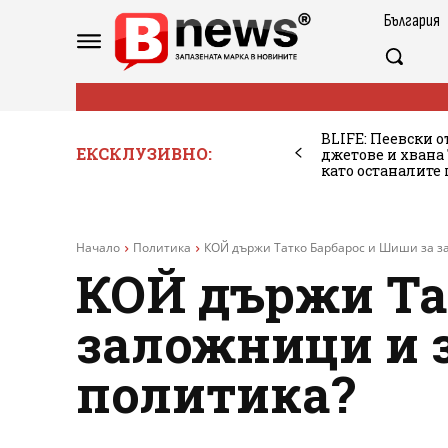
България
BLIFE: Пеевски о
ЕКСКЛУЗИВНО:
джетове и хван
като останалите
Начало
Политика
КОЙ държи Татко Барбарос и Шиши за зал
КОЙ държи Та
заложници и з
политика?