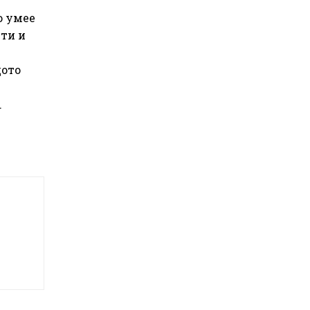
о умее
ти и
щото
.