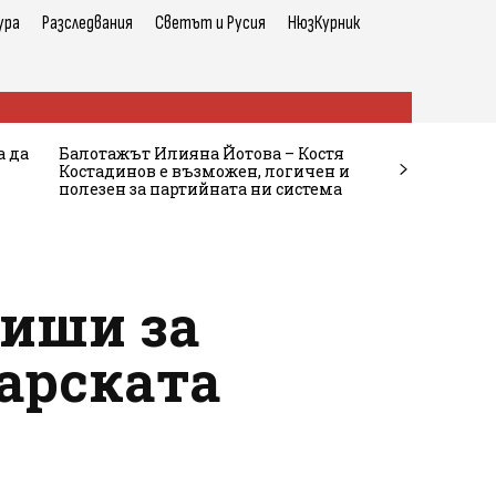
ура
Разследвания
Светът и Русия
НюзКурник
а да
Балотажът Илияна Йотова – Костя
Костадинов е възможен, логичен и
полезен за партийната ни система
Шиши за
гарската