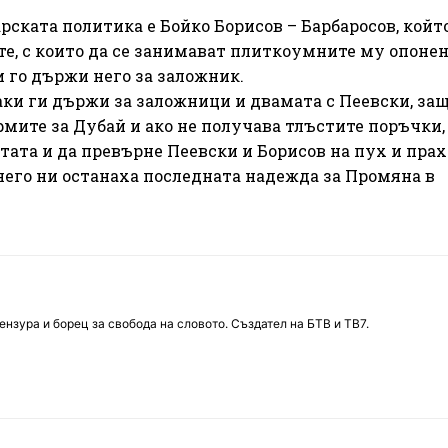
рската политика е Бойко Борисов – Барбаросов, койт
е, с които да се занимават плиткоумните му опонен
и го държи него за заложник.
аки ги държи за заложници и двамата с Пеевски, за
урмите за Дубай и ако не получава тлъстите поръчки,
тата и да превърне Пеевски и Борисов на пух и прах
о него ни останаха последната надежда за Промяна в
нзура и борец за свобода на словото. Създател на БТВ и ТВ7.