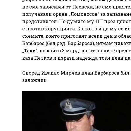
не сме зависими от Пеевски, не сме прияте
получавали орден „Ломоносов“ за запазван
представител. По думите му ПП през цялото
е против корупцията. Колкото и да му се ис
схемите, които приготвят всеки ден в облас
Барбарос (бел.ред. Барбароса), нямам никак
„Таки“, по който 3 млрд. лв. от нашите сред
каза Петков и изрази надежда този план да
Според Ивайло Мирчев план Барбароса бил с
заложник.