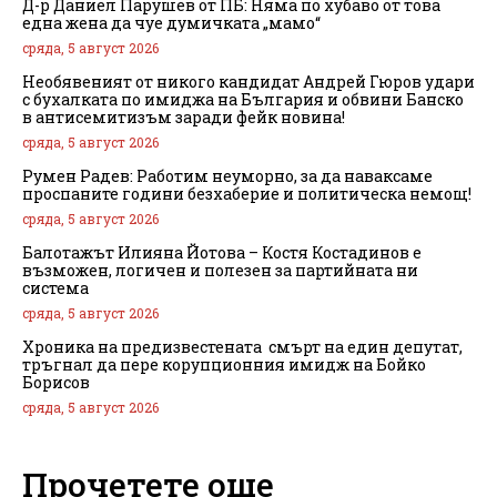
Д-р Даниел Парушев от ПБ: Няма по хубаво от това
една жена да чуе думичката „мамо“
сряда, 5 август 2026
Необявеният от никого кандидат Андрей Гюров удари
с бухалката по имиджа на България и обвини Банско
в антисемитизъм заради фейк новина!
сряда, 5 август 2026
Румен Радев: Работим неуморно, за да наваксаме
проспаните години безхаберие и политическа немощ!
сряда, 5 август 2026
Балотажът Илияна Йотова – Костя Костадинов е
възможен, логичен и полезен за партийната ни
система
сряда, 5 август 2026
Хроника на предизвестената смърт на един депутат,
тръгнал да пере корупционния имидж на Бойко
Борисов
сряда, 5 август 2026
Прочетете още