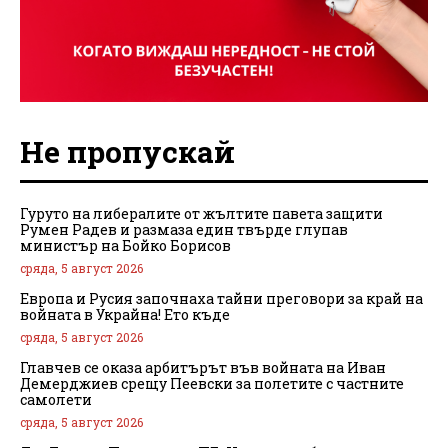
Не пропускай
Гуруто на либералите от жълтите павета защити
Румен Радев и размаза един твърде глупав
министър на Бойко Борисов
сряда, 5 август 2026
Европа и Русия започнаха тайни преговори за край на
войната в Украйна! Ето къде
сряда, 5 август 2026
Главчев се оказа арбитърът във войната на Иван
Демерджиев срещу Пеевски за полетите с частните
самолети
сряда, 5 август 2026