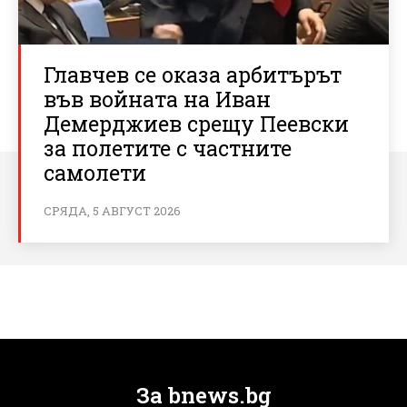
Главчев се оказа арбитърът
във войната на Иван
Демерджиев срещу Пеевски
за полетите с частните
самолети
СРЯДА, 5 АВГУСТ 2026
За bnews.bg