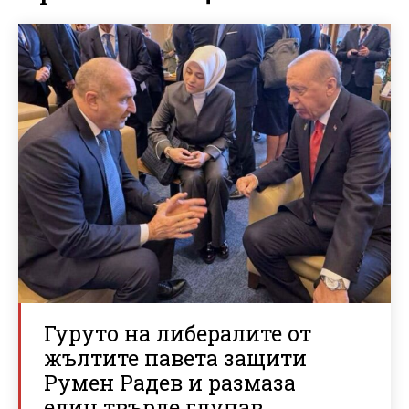
Гуруто на либералите от
жълтите павета защити
Румен Радев и размаза
един твърде глупав