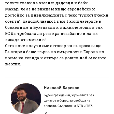
голите глави на нашите дядовци и баби.
Макар, че аз не виждам нищо европейско и
достойно за цивилизацията с тези “туристически
обекти”, наподобяващи 1 към 1 концлагерите в
Освиенцим и Бухенвалд и с живите мощи в тях.
ЕС би трябвало да реагира незабавно и да ни
извади от сметките!
Сега поне получихме отговор на въпроса защо
България беше първа по смъртност в Европа по
време на ковида и откъде са дошли най-многото
жертви.
Николай Бареков
Буден гражданин, журналист без
цензура и борец за свобода на
словото. Създател на БТВ и ТВ7.