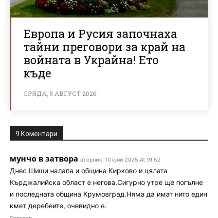
Европа и Русия започнаха
тайни преговори за край на
войната в Украйна! Ето
къде
СРЯДА, 5 АВГУСТ 2026
9 Коментари
мунчо в затвора
вторник, 10 юни 2025 At 19:52
Днес Шиши налапа и община Кирково и цялата
Кърджалийска област е негова.Сигурно утре ще погълне
и последната община Крумовград.Няма да имат нито един
кмет деребеите, очевидно е.
Отговор