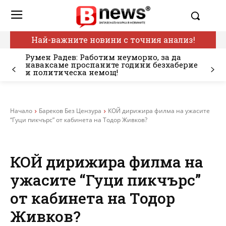
Най-важните новини с точния анализ!
Румен Радев: Работим неуморно, за да
наваксаме проспаните години безхаберие
и политическа немощ!
Начало
Бареков Без Цензура
КОЙ дирижира филма на ужасите
“Гуци пикчърс” от кабинета на Тодор Живков?
КОЙ дирижира филма на
ужасите “Гуци пикчърс”
от кабинета на Тодор
Живков?