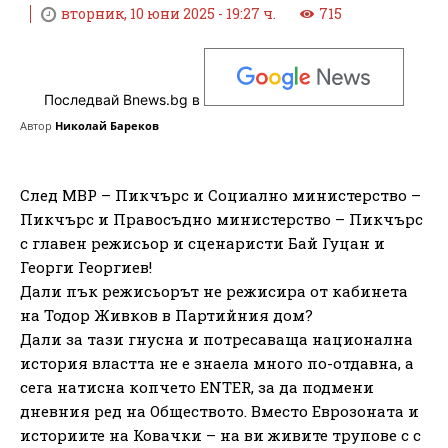
вторник, 10 юни 2025 - 19:27 ч.
715
Последвай Bnews.bg в
Автор
Николай Бареков
След МВР – Пикчърс и Социално министерство –
Пикчърс и Правосъдно министерство – Пикчърс
с главен режисьор и сценаристи Бай Гуцан и
Георги Георгиев!
Дали пък режисьорът не режисира от кабинета
на Тодор Живков в Партийния дом?
Дали за тази гнусна и потресаваща национална
история властта не е знаела много по-отдавна, а
сега натисна копчето ENTER, за да подмени
дневния ред на Обществото. Вместо Еврозоната и
историите на Ковачки – на ви живите трупове с с