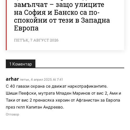
замълчат – защо улиците
на София и Банско са по-
спокойни от тези в Западна
Европа
ПЕТЪК, 7 АВГУСТ 2026
1 Коментар
arhar
петък, 4 април 2025 At 7:41
С 40 гавази охрана се движат наркотрафикантите.
Шиши Пеефски, мутрата Младен Маринов от вис 2, Ами и
Таки от вис 2 пренасяха хероин от Афганистан за Европа
през гкпп Капитан Андреево.
Отговор