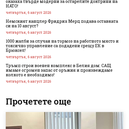
оказаха твърде модерни за остарелите доктрини на
НАТО!
четвъртък, 6 август 2026
Немският канцлер Фридрих Мерц подава оставката
си на 10 август?
четвъртък, 6 август 2026
1000 жалби за случаи на тормоз на работното място и
токсично управление са подадени срещу ЕК в
Брюксел!
четвъртък, 6 август 2026
Тръмп строи военен комплекс в Белия дом: САЩ
имаме огромен запас от оръжия и произвеждаме
колкото е необходимо!
четвъртък, 6 август 2026
Прочетете още