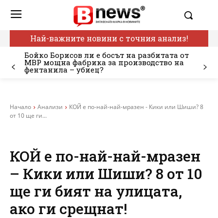
Най-важните новини с точния анализ!
Бойко Борисов ли е босът на разбитата от
МВР мощна фабрика за производство на
фентанила – убиец?
Начало
Анализи
КОЙ е по-най-най-мразен - Кики или Шиши? 8
от 10 ще ги...
КОЙ е по-най-най-мразен
– Кики или Шиши? 8 от 10
ще ги бият на улицата,
ако ги срещнат!