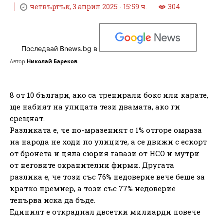
четвъртък, 3 април 2025 - 15:59 ч.
304
Последвай Bnews.bg в
Автор
Николай Бареков
8 от 10 българи, ако са тренирали бокс или карате,
ще набият на улицата тези двамата, ако ги
срещнат.
Разликата е, че по-мразеният с 1% отгоре омраза
на народа не ходи по улиците, а се движи с ескорт
от бронета и цяла сюрия гавази от НСО и мутри
от неговите охранителни фирми. Другата
разлика е, че този със 76% недоверие вече беше за
кратко премиер, а този със 77% недоверие
тепърва иска да бъде.
Единият е откраднал двсетки милиарди повече