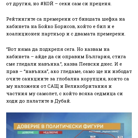
от другия, но #КОЙ – секи сам си преценя.
Рейтингите са премерени от бившата шефка на
кабинета на Бойко Борисов, който е бил и е
коалиционен партньор и с двамата премерени.
“Вот няма да подкрепя сега. Но казвам на
кабинета – айде да си оправим България, стига
сме гледали навънка.“, казва Пеевски днес. И е
прав – “навънка”, ако гледаме, само ще ни избодат
очите санкциите за глобална корупция, които са
му наложени от САЩ и Великобритания и
частния му самолет, с който всяка седмица си
ходи до палатите в Дубай.