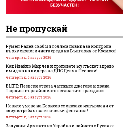
Не пропускай
Румен Радев съобщи голяма новина за контрола
върху екологичната среда на България от Космоса!
четвъртък, 6 август 2026
Как Ивайло Мирчев и троловете му лъскат здраво
имиджа на лидера на ДПС Делян Пеевски!
четвъртък, 6 август 2026
BLIFE: Пеевски отказа частните джетове и хвана
Тюркиш еърлайнс като останалите граждани
четвъртък, 6 август 2026
Новите умове на Борисов се оказаха изпържени от
злоупотреба с политически фентанил!
четвъртък, 6 август 2026
Залужни: Армията на Украйна и войната с Русия се