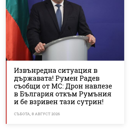
Извънредна ситуация в
държавата! Румен Радев
съобщи от МС: Дрон навлезе
в България откъм Румъния
и бе взривен тази сутрин!
СЪБОТА, 8 АВГУСТ 2026