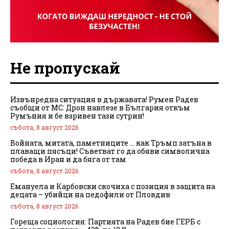
Не пропускай
Извънредна ситуация в държавата! Румен Радев
съобщи от МС: Дрон навлезе в България откъм
Румъния и бе взривен тази сутрин!
събота, 8 август 2026
Войната, митата, паметниците … как Тръмп затъна в
плаващи пясъци! Съветват го да обяви символична
победа в Иран и да бяга от там
събота, 8 август 2026
Емануела и Карбовски скочиха с позиция в защита на
децата – убийци на педофили от Пловдив
събота, 8 август 2026
Гореща социология: Партията на Радев бие ГЕРБ с