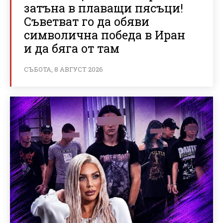
затъна в плаващи пясъци!
Съветват го да обяви
символична победа в Иран
и да бяга от там
СЪБОТА, 8 АВГУСТ 2026