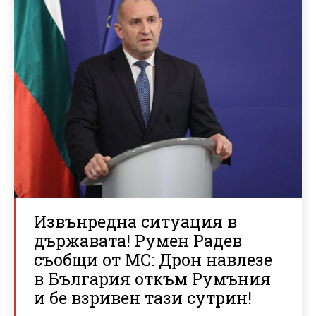
Извънредна ситуация в
държавата! Румен Радев
съобщи от МС: Дрон навлезе
в България откъм Румъния
и бе взривен тази сутрин!