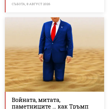
СЪБОТА, 8 АВГУСТ 2026
Войната, митата,
паметниците … как Тръмп