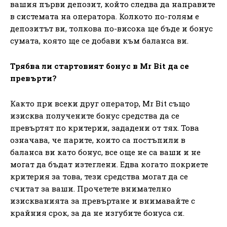
вашия първи депозит, който следва да направите
в системата на оператора. Колкото по-голям е
депозитът ви, толкова по-висока ще бъде и бонус
сумата, която ще се добави към баланса ви.
Трябва ли стартовият бонус в Mr Bit да се
превърти?
Както при всеки друг оператор, Mr Bit също
изисква получените бонус средства да се
превъртят по критерии, зададени от тях. Това
означава, че парите, които са постъпили в
баланса ви като бонус, все още не са ваши и не
могат да бъдат изтеглени. Едва когато покриете
критерия за това, тези средства могат да се
считат за ваши. Прочетете внимателно
изискванията за превъртане и внимавайте с
крайния срок, за да не изгубите бонуса си.