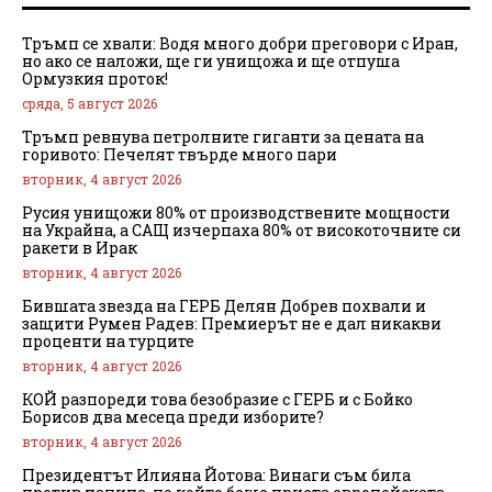
Тръмп се хвали: Водя много добри преговори с Иран,
но ако се наложи, ще ги унищожа и ще отпуша
Ормузкия проток!
сряда, 5 август 2026
Тръмп ревнува петролните гиганти за цената на
горивото: Печелят твърде много пари
вторник, 4 август 2026
Русия унищожи 80% от производствените мощности
на Украйна, а САЩ изчерпаха 80% от високоточните си
ракети в Ирак
вторник, 4 август 2026
Бившата звезда на ГЕРБ Делян Добрев похвали и
защити Румен Радев: Премиерът не е дал никакви
проценти на турците
вторник, 4 август 2026
КОЙ разпореди това безобразие с ГЕРБ и с Бойко
Борисов два месеца преди изборите?
вторник, 4 август 2026
Президентът Илияна Йотова: Винаги съм била