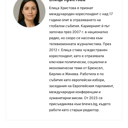
Елица Христова е признат
международен кореспондент с над 17
години опит в отразяването на
глобални събития. Кариерният ѝ път
започва през 2007 г. в национално
радио, но скоро се насочва към
телевизионната журналистика. През
2012 г. Елица става чуждестранен
кореспондент, като е отразявала
ключови политически, социални и
икономически теми от Брюксел,
Берлин и Женева. Работила е по
събития като европейски избори,
заседания на Европейския парламент,
международни конференции и
хуманитарни мисии. От 2023 се
присъединява към bnews.bg, където
работи като старши редактор.