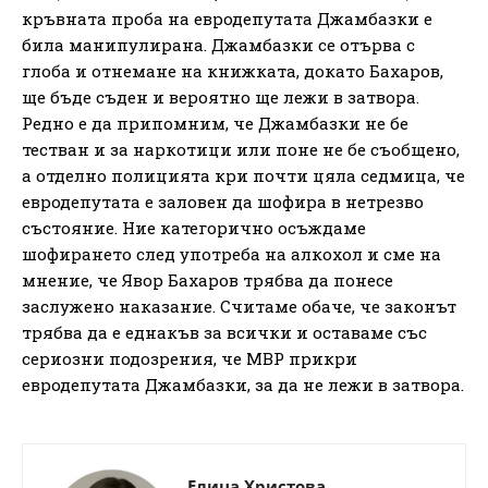
кръвната проба на евродепутата Джамбазки е
била манипулирана. Джамбазки се отърва с
глоба и отнемане на книжката, докато Бахаров,
ще бъде съден и вероятно ще лежи в затвора.
Редно е да припомним, че Джамбазки не бе
тестван и за наркотици или поне не бе съобщено,
а отделно полицията кри почти цяла седмица, че
евродепутата е заловен да шофира в нетрезво
състояние. Ние категорично осъждаме
шофирането след употреба на алкохол и сме на
мнение, че Явор Бахаров трябва да понесе
заслужено наказание. Считаме обаче, че законът
трябва да е еднакъв за всички и оставаме със
сериозни подозрения, че МВР прикри
евродепутата Джамбазки, за да не лежи в затвора.
Елица Христова