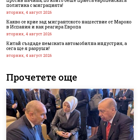
против начина, по който беше приета европейската
политика с миграцията!
вторник, 4 август 2026
Какво се крие зад мигрантското нашествие от Мароко
в Испания и как реагира Европа
вторник, 4 август 2026
Китай създаде немската автомобилна индустрия, а
сега ще я разруши!
вторник, 4 август 2026
Прочетете още