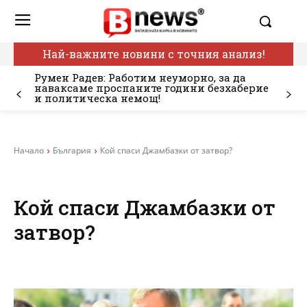
Най-важните новини с точния анализ!
Румен Радев: Работим неуморно, за да
наваксаме проспаните години безхаберие
и политическа немощ!
Начало
България
Кой спаси Джамбазки от затвор?
Кой спаси Джамбазки от
затвор?