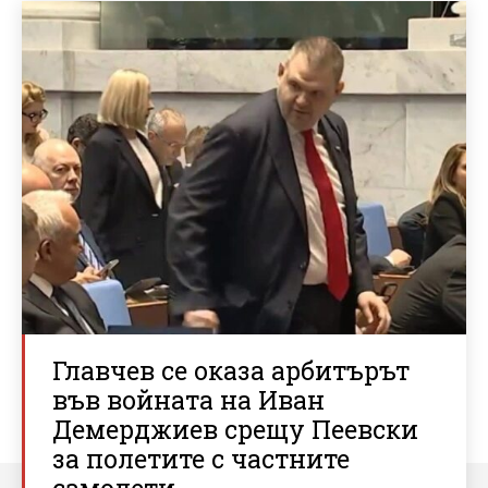
Главчев се оказа арбитърът
във войната на Иван
Демерджиев срещу Пеевски
за полетите с частните
самолети