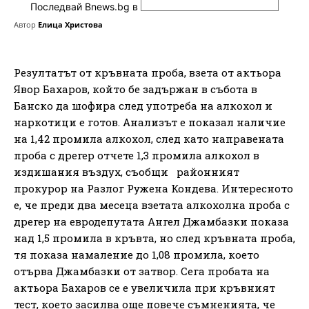
Последвай Bnews.bg в
Автор
Елица Христова
Резултатът от кръвната проба, взета от актьора
Явор Бахаров, който бе задържан в събота в
Банско да шофира след употреба на алкохол и
наркотици е готов. Анализът е показал наличие
на 1,42 промила алкохол, след като направената
проба с дрегер отчете 1,3 промила алкохол в
издишания въздух, съобщи районният
прокурор на Разлог Ружена Кондева. Интересното
е, че преди два месеца взетата алкохолна проба с
дрегер на евродепутата Ангел Джамбазки показа
над 1,5 промила в кръвта, но след кръвната проба,
тя показа намаление до 1,08 промила, което
отърва Джамбазки от затвор. Сега пробата на
актьора Бахаров се е увеличила при кръвният
тест, което засилва още повече съмненията, че