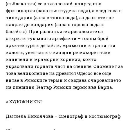
(съблекалня) се влизало най-напред във
фригидария (зала със студена вода), а след това в
типидария (зала с топла вода), за да се стигне
накрая до калдария (зала с гореща вода и
басейни). При разкопките археолозите са
открили тук много артефакти – голям брой
архитектурни детайли, мрамотни и гранитни
колони, увенчани с изящни римокоринтски
капители и мраморни корнизи, които
украсявали горната част на стените. Споменът за
това великолепие на древния Одесос все още
витае в Римските терми и създава очарованието
на днешния Театър Римски терми във Варна.
◊ ХУДОЖНИКЪТ
Даниела Николчова – сценограф и костюмограф