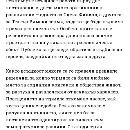
Режисьорът всъщност работи върху две
постановки, и двете много оригинални и
раздвижени – едната за Сцена Филиал, а другата
за Театър Римски терми, където ще бъде първият
премиерен спектакъл. Особено оригинално е
решението на режисьора да използва всички
пространства на уникалния археологически
обект. Публиката ще следи обратите в съдбите на
героите, следвайки ги от една зала в друга.
Както всъщност някога са го правели древните
римляни, за които термите са били любимо
място за социални контакти и обществен живот,
за разтуха и развлечения от всякакъв характер.
Посещението на термите отнемало часове, най-
често целия следобед. Всичко започвало с
ритуала на къпането, чиято цел била
постепенното адаптиране на тялото към
температурните разлики. От аподитерия