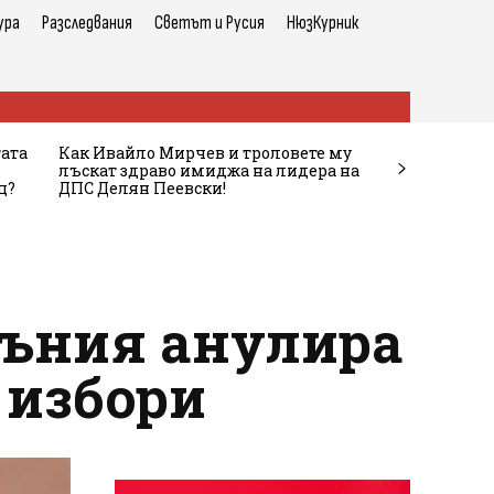
ура
Разследвания
Светът и Русия
НюзКурник
тата
Как Ивайло Мирчев и троловете му
лъскат здраво имиджа на лидера на
ц?
ДПС Делян Пеевски!
мъния анулира
 избори