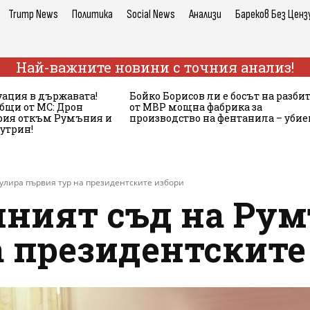
Trump News
Политика
Social News
Анализи
Бареков Без Ценз
Най-важните новини с точния анализ!
ация в държавата!
Бойко Борисов ли е босът на разби
бщи от МС: Дрон
от МВР мощна фабрика за
ария откъм Румъния и
производство на фентанила – убие
сутрин!
улира първия тур на президентските избори
ният съд на Ру
а президентските