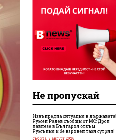
Не пропускай
Извънредна ситуация в държавата!
Румен Радев съобщи от МС: Дрон
навлезе в България откъм
Румъния и бе взривен тази сутрин!
събота, 8 август 2026