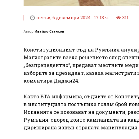
петък, 6 декември 2024 - 17:13 ч.
311
Автор
Ивайло Станков
Конституционният съд на Румъния анулира
Магистратите взеха решението след спешно
„безпрецедентно“, предават местните медии
изборите за президент, казаха магистратите
коментира Диджи24.
Както БТА информира, съдиите от Констит
в институцията постъпиха голям брой нови
Исканията се позовават на документи, раз
Румъния, според които кампанията на кан
дирижирана извън страната манипулация.