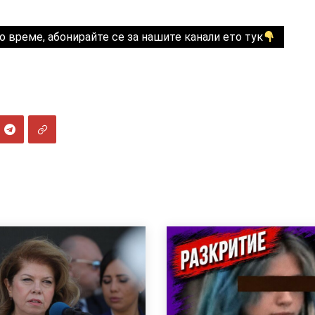
о време, абонирайте се за нашите канали ето тук