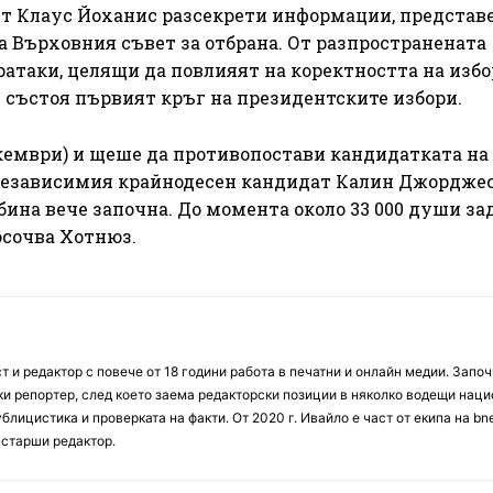
нт Клаус Йоханис разсекрети информации, представ
а Върховния съвет за отбрана. От разпространената
ратаки, целящи да повлияят на коректността на изб
е състоя първият кръг на президентските избори.
екември) и щеше да противопостави кандидатката на
 независимия крайнодесен кандидат Калин Джорджес
ина вече започна. До момента около 33 000 души за
осочва Хотнюз.
 и редактор с повече от 18 години работа в печатни и онлайн медии. Запо
ски репортер, след което заема редакторски позиции в няколко водещи нац
блицистика и проверката на факти. От 2020 г. Ивайло е част от екипа на bn
 старши редактор.