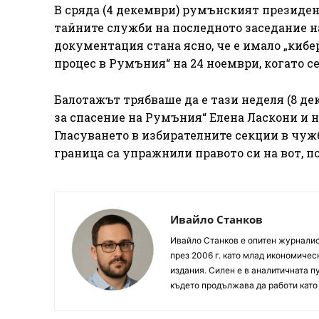
В сряда (4 декември) румънският президе
тайните служби на последното заседание н
документация стана ясно, че е имало „кибе
процес в Румъния“ на 24 ноември, когато с
Балотажът трябваше да е тази неделя (8 д
за спасение на Румъния“ Елена Ласкони и
Гласуването в избирателните секции в чужб
граница са упражнили правото си на вот, п
Ивайло Станков
Ивайло Станков е опитен журналист
през 2006 г. като млад икономиче
издания. Силен е в аналитичната пу
където продължава да работи като