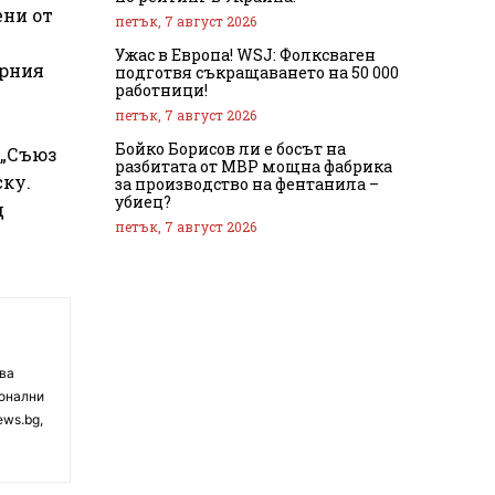
ени от
петък, 7 август 2026
Ужас в Европа! WSJ: Фолксваген
орния
подготвя съкращаването на 50 000
работници!
петък, 7 август 2026
Бойко Борисов ли е босът на
 „Съюз
разбитата от МВР мощна фабрика
ку.
за производство на фентанила –
убиец?
д
петък, 7 август 2026
чва
ионални
ews.bg,