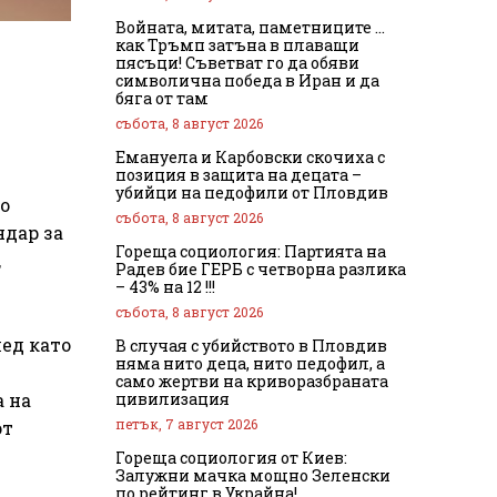
Войната, митата, паметниците …
как Тръмп затъна в плаващи
пясъци! Съветват го да обяви
символична победа в Иран и да
бяга от там
събота, 8 август 2026
Емануела и Карбовски скочиха с
позиция в защита на децата –
убийци на педофили от Пловдив
о
събота, 8 август 2026
ндар за
Гореща социология: Партията на
,
Радев бие ГЕРБ с четворна разлика
– 43% на 12 !!!
събота, 8 август 2026
ед като
В случая с убийството в Пловдив
няма нито деца, нито педофил, а
само жертви на криворазбраната
цивилизация
а на
петък, 7 август 2026
от
Гореща социология от Киев:
Залужни мачка мощно Зеленски
по рейтинг в Украйна!