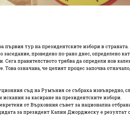
 първия тур на президентските избори в страната.
 заседание, проведено по-рано днес, определено кат
. Сега правителството трябва да определи нов кале
. Това означава, че целият процес започва отначало
уционния съд на Румъния се събраха извънредно, сл
 искания за касиране на президентските избори.
секретени от Върховния съвет за национална отбран
дидата за президент Калин Джорджеску е резултат 