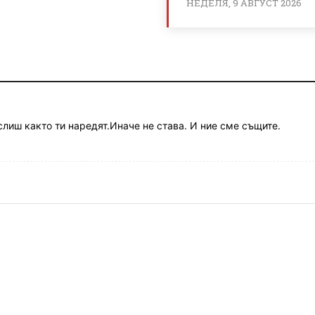
НЕДЕЛЯ, 9 АВГУСТ 2026
лиш както ти наредят.Иначе не става. И ние сме същите.