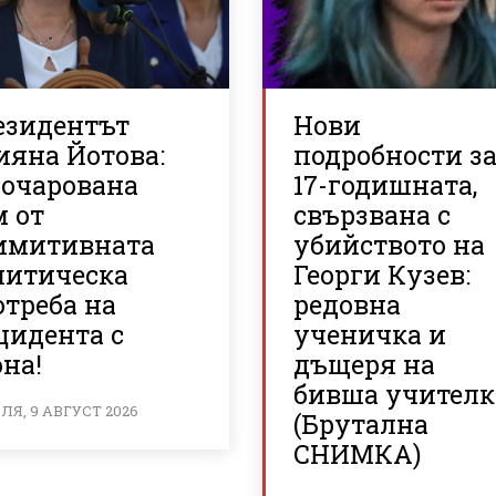
езидентът
Нови
ияна Йотова:
подробности з
зочарована
17-годишната,
м от
свързвана с
имитивната
убийството на
литическа
Георги Кузев:
треба на
редовна
цидента с
ученичка и
на!
дъщеря на
бивша учителк
Я, 9 АВГУСТ 2026
(Брутална
СНИМКА)