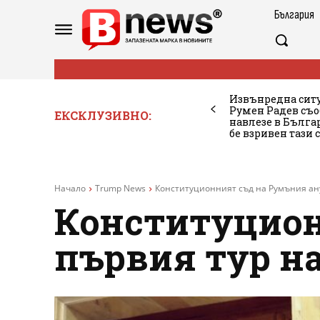
България
Извънредна ситу
Румен Радев съо
ЕКСКЛУЗИВНО:
навлезе в Бълг
бе взривен тази 
Начало
Trump News
Конституционният съд на Румъния ан
Конституцион
първия тур н