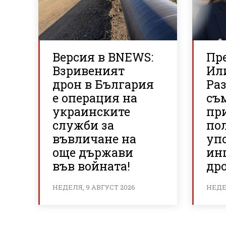
Версия в BNEWS:
Пр
Взривеният
Ил
дрон в България
Ра
е операция на
съ
украинските
пр
служби за
по
въвличане на
упо
още държави
ин
във войната!
дро
НЕДЕЛЯ, 9 АВГУСТ 2026
НЕДЕЛ