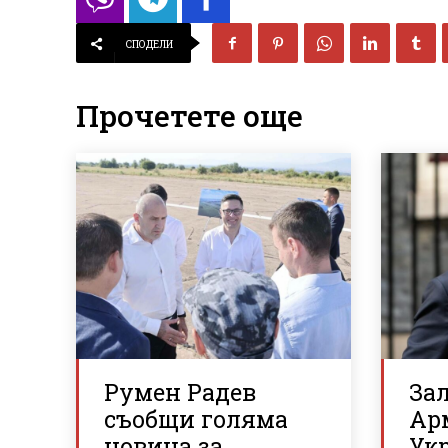
СПОДЕЛИ
Прочетете още
Румен Радев
За
съобщи голяма
Ар
новина за
Ук