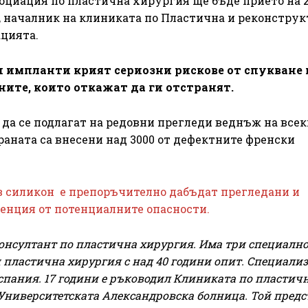
оциация по пластична хирургия ще бъде прието на 
в, началник на клиниката по Пластична и реконстру
ацията.
и импланти крият сериозни рискове от спукване 
ите, които откажат да ги отстранят.
да се подлагат на редовни прегледи веднъж на все
траната са внесени над 3000 от дефектните френски
в силикон е препоръчително дабъдат прегледани и
енция от потенциалните опасности.
онсултант по пластична хирургия. Има три специално
 пластична хирургия с над 40 години опит. Специализ
Испания. 17 години е ръководил Клиниката по пластич
Университетската Александровска болница. Той пред