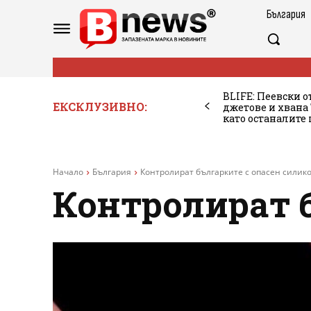
България
BLIFE: Пеевски о
ЕКСКЛУЗИВНО:
джетове и хван
като останалите
Начало
България
Контролират българките с опасен силик
Контролират 