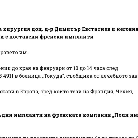
хирургия доц. д-р Димитър Евстатиев и негови
ни с поставени френски импланти
равето им.
ик до края на февруари от 10 до 14 часа след
 4911 в болница „Токуда“, съобщиха от лечебното за
ави в Европа, сред които тези на Франция, Чехия,
ръдни импланти на френската компания „Поли и