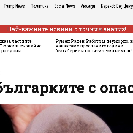
Trump News
Политика
Social News
Анализи
Бареков Без Ценз
Най-важните новини с точния анализ!
тказа частните
Румен Радев: Работим неуморно, з
а Тюркиш еърлайнс
наваксаме проспаните години
 граждани
безхаберие и политическа немощ!
он
българките с опа