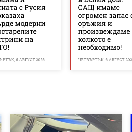
ната с Русия
САЩ имаме
оказаха
огромен запас 
ърде модерни
оръжия и
остарелите
произвеждаме
ктрини на
колкото е
ТО!
необходимо!
ЪРТЪК, 6 АВГУСТ 2026
ЧЕТВЪРТЪК, 6 АВГУСТ 20