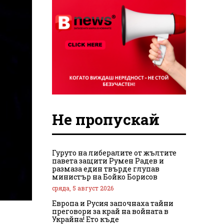
Не пропускай
Гуруто на либералите от жълтите
павета защити Румен Радев и
размаза един твърде глупав
министър на Бойко Борисов
сряда, 5 август 2026
Европа и Русия започнаха тайни
преговори за край на войната в
Украйна! Ето къде