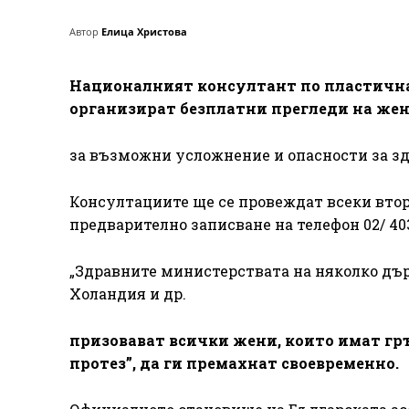
Автор
Елица Христова
Националният консултант по пластична 
организират безплатни прегледи на же
за възможни усложнение и опасности за зд
Консултациите ще се провеждат всеки вторн
предварително записване на телефон 02/ 403
„Здравните министерствата на няколко държ
Холандия и др.
призовават всички жени, които имат г
протез”, да ги премахнат своевременно.