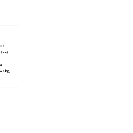
ия.
тика.
на
ws.bg,