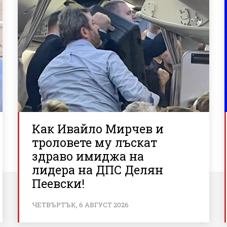
Как Ивайло Мирчев и
троловете му лъскат
здраво имиджа на
лидера на ДПС Делян
Пеевски!
ЧЕТВЪРТЪК, 6 АВГУСТ 2026