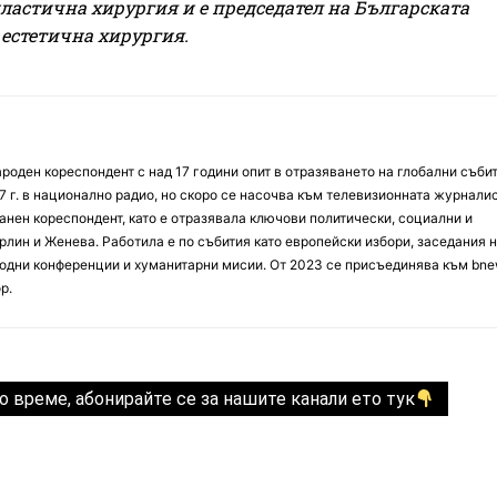
астична хирургия и е председател на Българската
естетична хирургия.
оден кореспондент с над 17 години опит в отразяването на глобални събит
7 г. в национално радио, но скоро се насочва към телевизионната журналис
анен кореспондент, като е отразявала ключови политически, социални и
лин и Женева. Работила е по събития като европейски избори, заседания 
дни конференции и хуманитарни мисии. От 2023 се присъединява към bne
р.
о време, абонирайте се за нашите канали ето тук