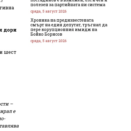
27
полезен за партийната ни система
ктивна
сряда, 5 август 2026
Хроника на предизвестената
смърт на един депутат, тръгнал да
пере корупционния имидж на
и дори
Бойко Борисов
сряда, 5 август 2026
ки шест
сти –
ирал е
но-
ставлява