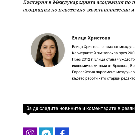
България в Международната асоциация по пл
асоциация по пластично-възстановителна и 
Елица Христова
Елица Христова е признат междунар
Кариерният ѝ път започва през 200
През 2012 г. Елица става чуждестр
икономически теми от Брюксел, Бер
Европейския парламент, междунаро
където работи като старши редакто
За да следите новините и коментарите в реалн