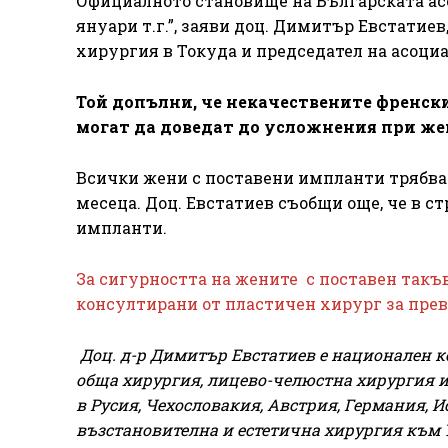
Официалното становище на Българската ас
януари т.г.”, заяви доц. Димитър Евстатие
хирургия в Токуда и председател на асоци
Той допълни, че некачествените френск
могат да доведат до усложнения при жен
Всички жени с поставени импланти трябва 
месеца. Доц. Евстатиев съобщи още, че в с
импланти.
За сигурността на жените с поставен такъ
консултирани от пластичен хирург за прев
Доц. д-р Димитър Евстатиев е национален к
обща хирургия, лицево-челюстна хирургия и
в Русия, Чехословакия, Австрия, Германия, 
възстановителна и естетична хирургия към 