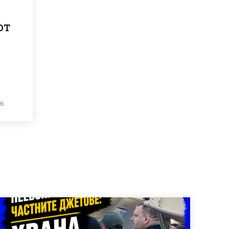
от
26