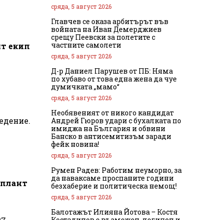
сряда, 5 август 2026
Главчев се оказа арбитърът във
войната на Иван Демерджиев
срещу Пеевски за полетите с
частните самолети
ят екип
сряда, 5 август 2026
Д-р Даниел Парушев от ПБ: Няма
по хубаво от това една жена да чуе
думичката „мамо“
сряда, 5 август 2026
Необявеният от никого кандидат
ведение.
Андрей Гюров удари с бухалката по
имиджа на България и обвини
Банско в антисемитизъм заради
фейк новина!
сряда, 5 август 2026
Румен Радев: Работим неуморно, за
да наваксаме проспаните години
мплант
безхаберие и политическа немощ!
сряда, 5 август 2026
Балотажът Илияна Йотова – Костя
Костадинов е възможен, логичен и