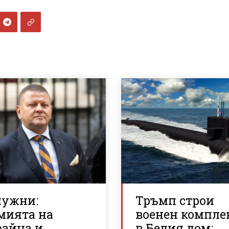
лужни:
Тръмп строи
мията на
военен компле
райна и
в Белия дом: