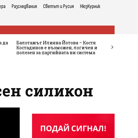
ура
Разследвания
Светът и Русия
НюзКурник
а да
Балотажът Илияна Йотова – Костя
Костадинов е възможен, логичен и
полезен за партийната ни система
сен силикон