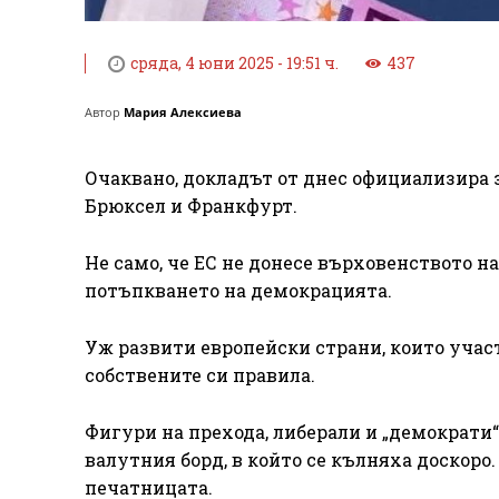
сряда, 4 юни 2025 - 19:51 ч.
437
Автор
Мария Алексиева
Очаквано, докладът от днес официализира 
Брюксел и Франкфурт.
Не само, че ЕС не донесе върховенството на
потъпкването на демокрацията.
Уж развити европейски страни, които учас
собствените си правила.
Фигури на прехода, либерали и „демократи“
валутния борд, в който се кълняха доскоро
печатницата.