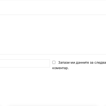
Email:*
Запази ми данните за следв
коментар.