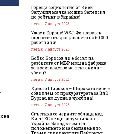
Гореща социология от Киев:
Залужни мачка мощно Зеленски
по рейтинг в Украйна!
петък, 7 август 2026
Ужас в Европа! WSJ: Фолксваген
подготвя съкращаването на 50 000
работници!
петък, 7 август 2026
Бойко Борисов ли е босът на
разбитата от МВР мощна фабрика
за производство на фентанила –
убиец?
петък, 7 август 2026
Христо Широков – Широката вече е
т
обвиняем от прокуратурата за ВиК
Бургас, но духна в чужбина!
петък, 7 август 2026
Сгъстиха се черните облаци над
ахва
Киев! ЕС не ще корумпирана
Украйна, Западът смята
положението и за безнадеждно,
Тръмп спря ракетите Пейтриът!