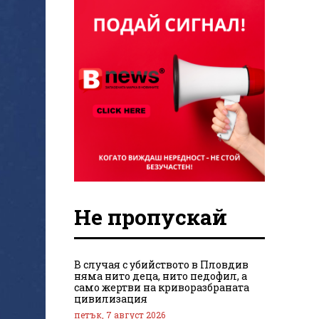
Не пропускай
В случая с убийството в Пловдив
няма нито деца, нито педофил, а
само жертви на криворазбраната
цивилизация
петък, 7 август 2026