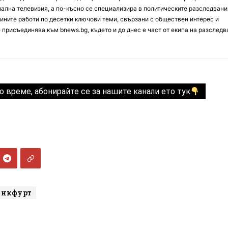
онална телевизия, а по-късно се специализира в политическите разследвани
ините работи по десетки ключови теми, свързани с обществен интерес и
е присъединява към bnews.bg, където и до днес е част от екипа на разслед
о време, абонирайте се за нашите канали ето тук
анкфурт