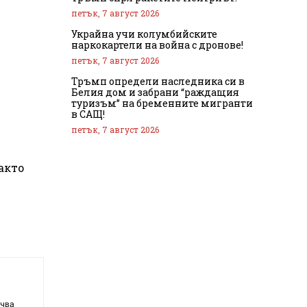
петък, 7 август 2026
Украйна учи колумбийските
наркокартели на война с дронове!
петък, 7 август 2026
Тръмп определи наследника си в
Белия дом и забрани “раждащия
туризъм” на бременните мигранти
в САЩ!
петък, 7 август 2026
акто
очва