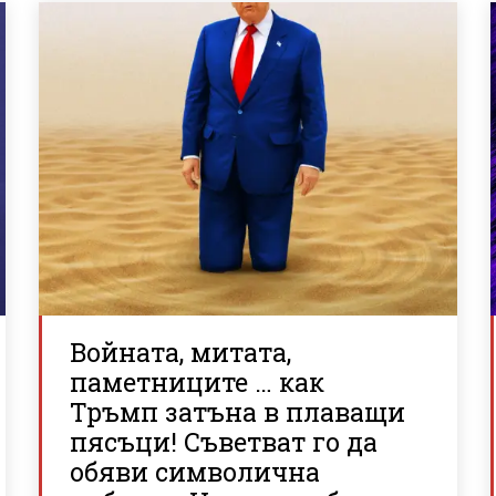
Войната, митата,
паметниците … как
Тръмп затъна в плаващи
пясъци! Съветват го да
обяви символична