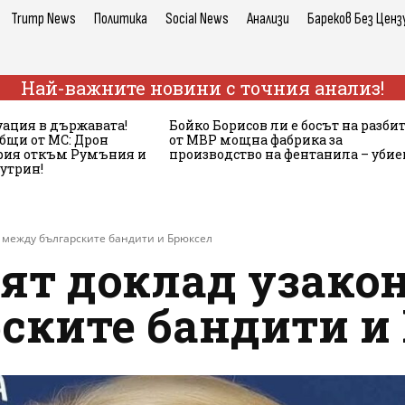
Trump News
Политика
Social News
Анализи
Бареков Без Ценз
Най-важните новини с точния анализ!
ация в държавата!
Бойко Борисов ли е босът на разби
бщи от МС: Дрон
от МВР мощна фабрика за
ария откъм Румъния и
производство на фентанила – убие
сутрин!
 между българските бандити и Брюксел
ят доклад узако
ските бандити и