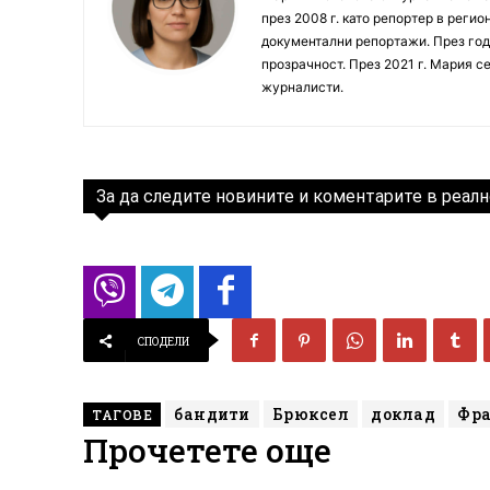
през 2008 г. като репортер в реги
документални репортажи. През год
прозрачност. През 2021 г. Мария с
журналисти.
За да следите новините и коментарите в реалн
СПОДЕЛИ
бандити
Брюксел
доклад
Фр
ТАГОВЕ
Прочетете още