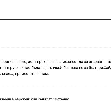
 против еврото, имат прекрасна възможност да се отърват от не
етат в русия и там бъдат щастливи.И без това не са българи.Хай
альная…, преместете се там.
живееш в европейския халифат смотаняк