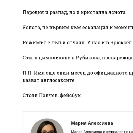
Пародия и разпад, но и кристална яснота.
Яснота, че вървим към ескалация и момен
Режимът е тъп и отчаян. У нас и в Брюксел.
Стига цимпликане в Рубикона, пренареждан
П.П. Има още един месец до официалното при
казват англосаксите
Стоян Панчев, фейсбук
Мария Алексиева
Мария Алексиева е журналист с на