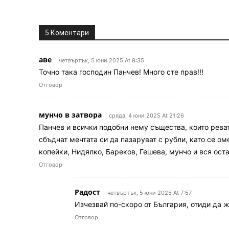
5 Коментари
аве
четвъртък, 5 юни 2025 At 8:35
Точно така господин Панчев! Мнoго сте прав!!!
Отговор
мунчо в затвора
сряда, 4 юни 2025 At 21:26
Панчев и всички подобни нему същества, които реват
сбъднат мечтата си да пазаруват с рубли, като се ом
копейки, Нидялко, Бареков, Гешева, мунчо и вся ост
Отговор
Радост
четвъртък, 5 юни 2025 At 7:57
Изчезвай по-скоро от България, отиди да 
Отговор