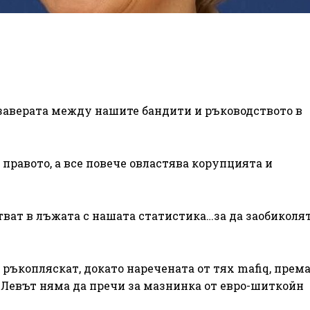
заверата между нашите бандити и ръководството в
 правото, а все повече овластява корупцията и
тват в лъжата с нашата статистика…за да заобиколя
 ръкопляскат, докато наречената от тях mafiq, прем
. Левът няма да пречи за мазнинка от евро-шиткойн