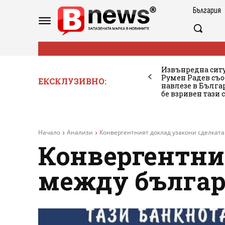
България
Извънредна ситу
Румен Радев съо
ЕКСКЛУЗИВНО:
навлезе в Бълг
бе взривен тази 
Начало
Анализи
Конвергентният доклад узакони сделката
Конвергентни
между българ