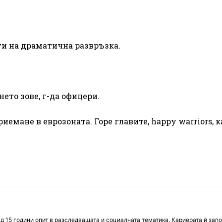
ти на драматична развръзка.
ето зове, г-да офицери.
емане в еврозоната. Горе главите, happy warriors, к
д 15 години опит в разследващата и социалната тематика. Кариерата ѝ зап