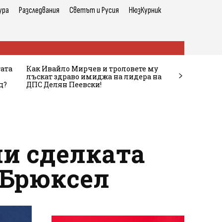
ура
Разследвания
Светът и Русия
НюзКурник
тата
Как Ивайло Мирчев и троловете му
лъскат здраво имиджа на лидера на
ц?
ДПС Делян Пеевски!
ни сделката
 Брюксел