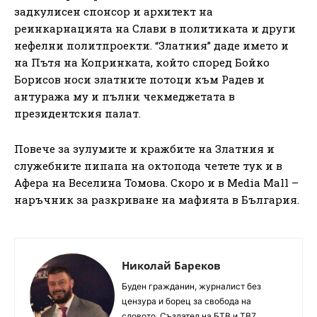
задкулисен спонсор и архитект на
реинкарнацията на Слави в политиката и други
нефелни политпроекти. “Златния” даде името и
на Пътя на Копринката, който според Бойко
Борисов носи златните потоци към Радев и
антуража му и пълни чекмеджетата в
президентския палат.
Повече за зулумите и кражбите на Златния и
служебните пипапа на октопода четете тук и в
Афера на Веселина Томова. Скоро и в Media Mall –
наръчник за разкриване на мафията в България.
Николай Бареков
Буден гражданин, журналист без
цензура и борец за свобода на
словото. Създател на БТВ и ТВ7.