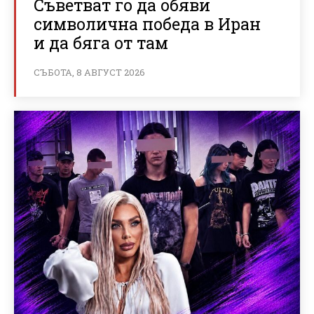
Съветват го да обяви
символична победа в Иран
и да бяга от там
СЪБОТА, 8 АВГУСТ 2026