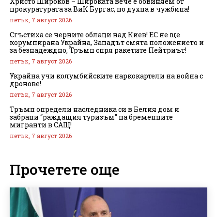
Христо Широков – Широката вече е обвиняем от
прокуратурата за ВиК Бургас, но духна в чужбина!
петък, 7 август 2026
Сгъстиха се черните облаци над Киев! ЕС не ще
корумпирана Украйна, Западът смята положението и
за безнадеждно, Тръмп спря ракетите Пейтриът!
петък, 7 август 2026
Украйна учи колумбийските наркокартели на война с
дронове!
петък, 7 август 2026
Тръмп определи наследника си в Белия дом и
забрани “раждащия туризъм” на бременните
мигранти в САЩ!
петък, 7 август 2026
Прочетете още