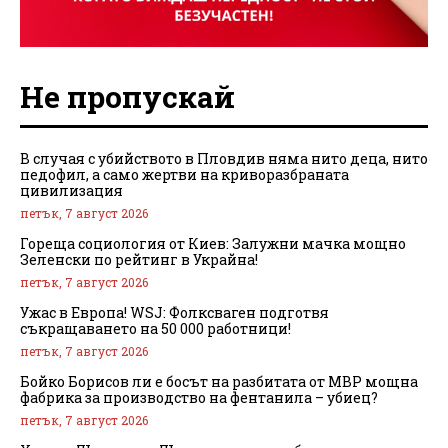
Не пропускай
В случая с убийството в Пловдив няма нито деца, нито
педофил, а само жертви на криворазбраната
цивилизация
петък, 7 август 2026
Гореща социология от Киев: Залужни мачка мощно
Зеленски по рейтинг в Украйна!
петък, 7 август 2026
Ужас в Европа! WSJ: Фолксваген подготвя
съкращаването на 50 000 работници!
петък, 7 август 2026
Бойко Борисов ли е босът на разбитата от МВР мощна
фабрика за производство на фентанила – убиец?
петък, 7 август 2026