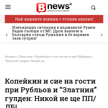
Най-важните новини с точния анализ!
Извънредна ситуация в държавата! Румен
Радев съобщи от МС: Дрон навлезе в
България откъм Румъния и бе взривен
тази сутрин!
Начало
Политика
Копейкин и сие на гости при Рубльов и
“Златния” гулден: Никой не...
Копейкин и сие на гости
при Рубльов и “Златния”
гулден: Никой не ще ПП/
ДБ!