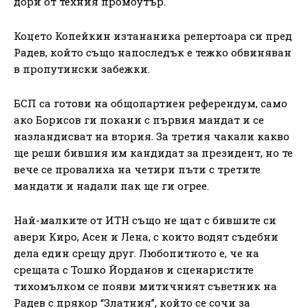
дори от техния промоутър.
Коцето Копейкин изтананика репертоара си пред
Радев, който също напоследък е тежко обвиняван
в пропутински забежки.
БСП са готови на общопартиен референдум, само
ако Борисов ги покани с първия мандат и се
назландисват на втория. За третия чакали какво
ще реши бившия им кандидат за президент, но те
вече се провалиха на четири пъти с третите
мандати и надали пак ще ги огрее.
Най-малките от ИТН също не щат с бившите си
авери Киро, Асен и Лена, с които водят съдебни
дела един срещу друг. Любопитното е, че на
срещата с Тошко Йорданов и сценаристите
тихомълком се появи митичният съветник на
Радев с прякор “Златния”, който се сочи за