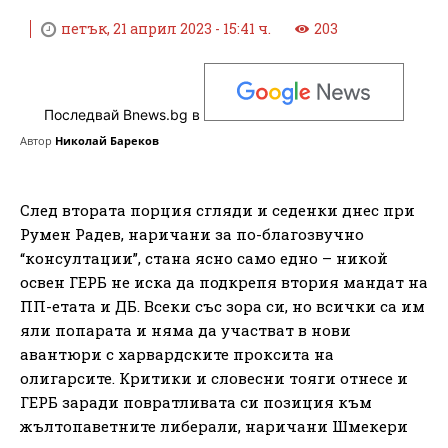
петък, 21 април 2023 - 15:41 ч.
203
Последвай Bnews.bg в
Автор
Николай Бареков
След втората порция сгляди и седенки днес при
Румен Радев, наричани за по-благозвучно
“консултации”, стана ясно само едно – никой
освен ГЕРБ не иска да подкрепя втория мандат на
ПП-етата и ДБ. Всеки със зора си, но всички са им
яли попарата и няма да участват в нови
авантюри с харвардските проксита на
олигарсите. Критики и словесни тояги отнесе и
ГЕРБ заради повратливата си позиция към
жълтопаветните либерали, наричани Шмекери