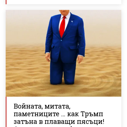
Войната, митата,
паметниците … как Тръмп
затъна в плаващи пясъци!