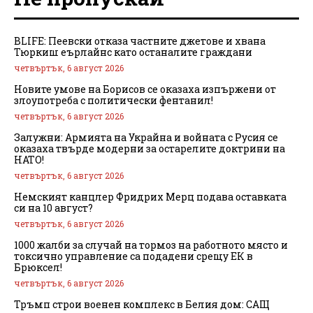
BLIFE: Пеевски отказа частните джетове и хвана
Тюркиш еърлайнс като останалите граждани
четвъртък, 6 август 2026
Новите умове на Борисов се оказаха изпържени от
злоупотреба с политически фентанил!
четвъртък, 6 август 2026
Залужни: Армията на Украйна и войната с Русия се
оказаха твърде модерни за остарелите доктрини на
НАТО!
четвъртък, 6 август 2026
Немският канцлер Фридрих Мерц подава оставката
си на 10 август?
четвъртък, 6 август 2026
1000 жалби за случай на тормоз на работното място и
токсично управление са подадени срещу ЕК в
Брюксел!
четвъртък, 6 август 2026
Тръмп строи военен комплекс в Белия дом: САЩ