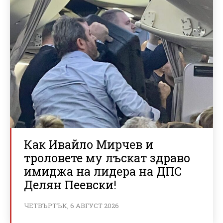
Как Ивайло Мирчев и
троловете му лъскат здраво
имиджа на лидера на ДПС
Делян Пеевски!
ЧЕТВЪРТЪК, 6 АВГУСТ 2026