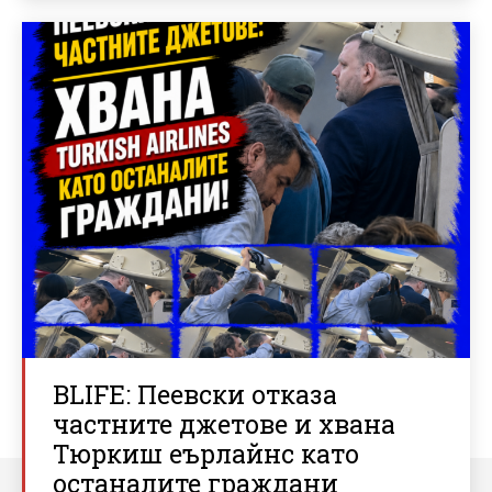
BLIFE: Пеевски отказа
частните джетове и хвана
Тюркиш еърлайнс като
останалите граждани