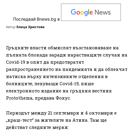
Последвай Bnews.bg в
Автор
Елица Христова
Гръцките власти обмислят възстановяване на
пълната блокада заради нарастващите случаи на
Covid-19 в опит да предотвратят
разпространението на пандемията и да облекчат
натиска върху интензивните отделения в
болниците, лекуващи Covid-19, пише
електронното издание на гръцкия вестник
Protothema, предава Фокус.
Периодът между 21 септември и 4 октомври е
„краш-тест“ за жителите на Атина. Там ще
действат следните мерки: