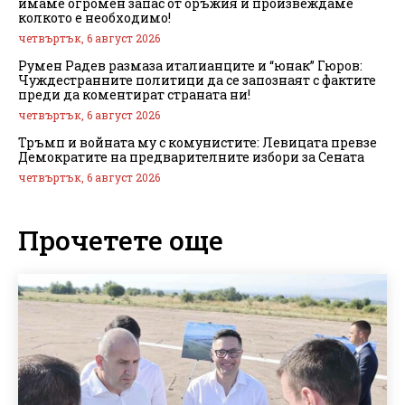
имаме огромен запас от оръжия и произвеждаме
колкото е необходимо!
четвъртък, 6 август 2026
Румен Радев размаза италианците и “юнак” Гюров:
Чуждестранните политици да се запознаят с фактите
преди да коментират страната ни!
четвъртък, 6 август 2026
Тръмп и войната му с комунистите: Левицата превзе
Демократите на предварителните избори за Сената
четвъртък, 6 август 2026
Прочетете още