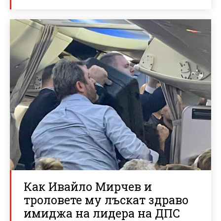
Как Ивайло Мирчев и
троловете му лъскат здраво
имиджа на лидера на ДПС