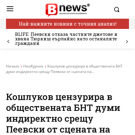
Най-важните новини с точния анализ!
BLIFE: Пеевски отказа частните джетове и
хвана Тюркиш еърлайнс като останалите
граждани
Начало
НюзКурник
Кошлуков цензурира в обществената БНТ
думи индиректно срещу Пеевски от сцената на...
Кошлуков цензурира в
обществената БНТ думи
индиректно срещу
Пеевски от сцената на