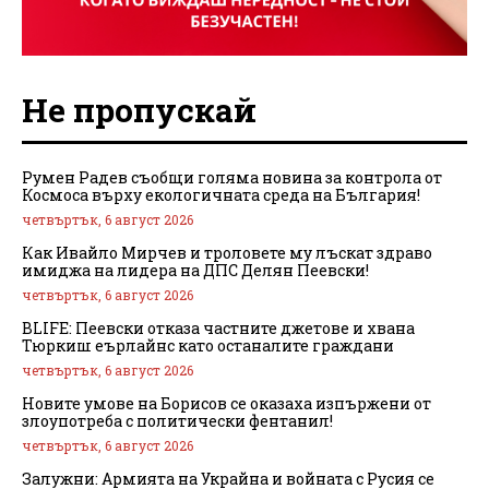
Не пропускай
Румен Радев съобщи голяма новина за контрола от
Космоса върху екологичната среда на България!
четвъртък, 6 август 2026
Как Ивайло Мирчев и троловете му лъскат здраво
имиджа на лидера на ДПС Делян Пеевски!
четвъртък, 6 август 2026
BLIFE: Пеевски отказа частните джетове и хвана
Тюркиш еърлайнс като останалите граждани
четвъртък, 6 август 2026
Новите умове на Борисов се оказаха изпържени от
злоупотреба с политически фентанил!
четвъртък, 6 август 2026
Залужни: Армията на Украйна и войната с Русия се