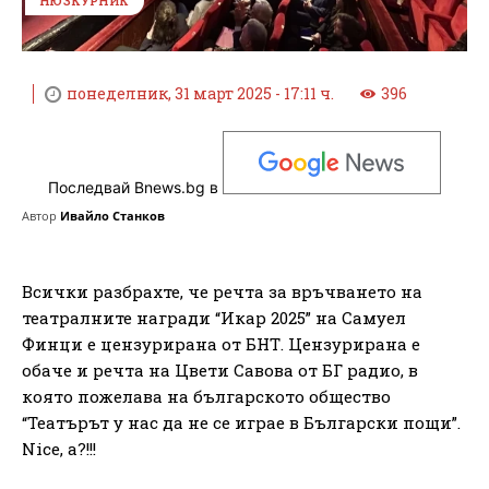
НЮЗКУРНИК
понеделник, 31 март 2025 - 17:11 ч.
396
Последвай Bnews.bg в
Автор
Ивайло Станков
Всички разбрахте, че речта за връчването на
театралните награди “Икар 2025” на Самуел
Финци е цензурирана от БНТ. Цензурирана е
обаче и речта на Цвети Савова от БГ радио, в
която пожелава на българското общество
“Театърът у нас да не се играе в Български пощи”.
Nice, а?!!!