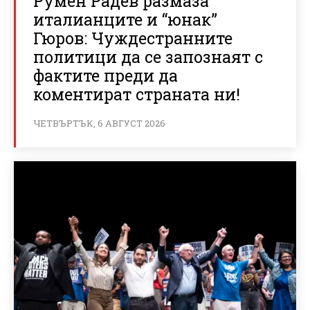
Румен Радев размаза
италианците и “юнак”
Гюров: Чуждестранните
политици да се запознаят с
фактите преди да
коментират страната ни!
ЧЕТВЪРТЪК, 6 АВГУСТ 2026