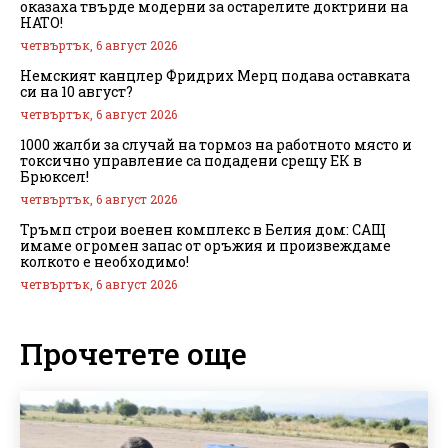
оказаха твърде модерни за остарелите доктрини на
НАТО!
четвъртък, 6 август 2026
Немският канцлер Фридрих Мерц подава оставката
си на 10 август?
четвъртък, 6 август 2026
1000 жалби за случай на тормоз на работното място и
токсично управление са подадени срещу ЕК в
Брюксел!
четвъртък, 6 август 2026
Тръмп строи военен комплекс в Белия дом: САЩ
имаме огромен запас от оръжия и произвеждаме
колкото е необходимо!
четвъртък, 6 август 2026
Прочетете още