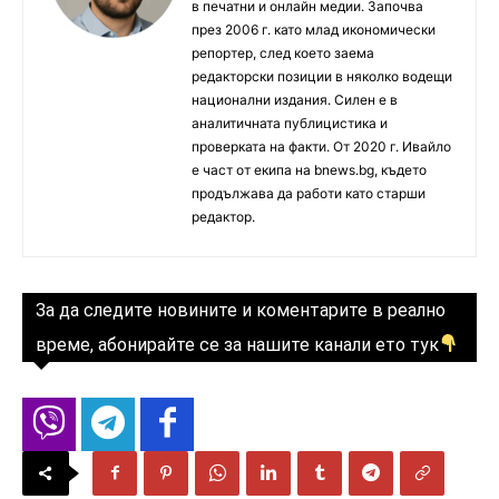
в печатни и онлайн медии. Започва
през 2006 г. като млад икономически
репортер, след което заема
редакторски позиции в няколко водещи
национални издания. Силен е в
аналитичната публицистика и
проверката на факти. От 2020 г. Ивайло
е част от екипа на bnews.bg, където
продължава да работи като старши
редактор.
За да следите новините и коментарите в реално
време, абонирайте се за нашите канали ето тук