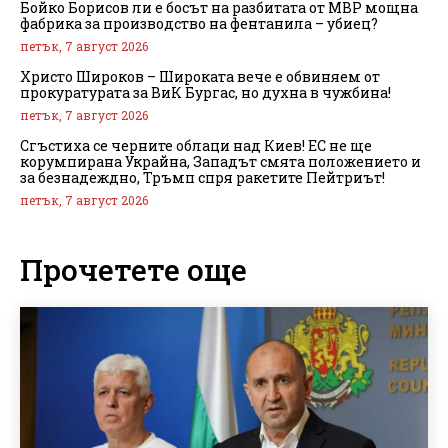
Бойко Борисов ли е босът на разбитата от МВР мощна
фабрика за производство на фентанила – убиец?
петък, 7 август 2026
Христо Широков – Широката вече е обвиняем от
прокуратурата за ВиК Бургас, но духна в чужбина!
петък, 7 август 2026
Сгъстиха се черните облаци над Киев! ЕС не ще
корумпирана Украйна, Западът смята положението и
за безнадеждно, Тръмп спря ракетите Пейтриът!
петък, 7 август 2026
Прочетете още