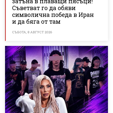
затъна в плаващи пясъци!
Съветват го да обяви
символична победа в Иран
и да бяга от там
СЪБОТА, 8 АВГУСТ 2026