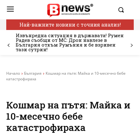
Най-важните новини с точния анализ!
Извънредна ситуация в държавата! Румен
Радев съобщи от МС: Дрон навлезе в
България откъм Румъния и бе взривен
тази сутрин!
Начало
България
Кошмар на пътя: Майка и 10-месечно бебе
катастрофираха
Кошмар на пътя: Майка и
10-месечно бебе
катастрофираха