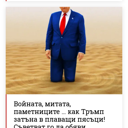
Войната, митата,
паметниците … как Тръмп
затъна в плаващи пясъци!
Съветват го да обяви