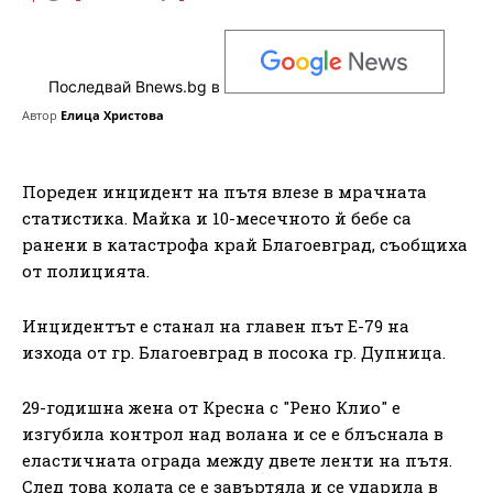
Последвай Bnews.bg в
Автор
Елица Христова
Пореден инцидент на пътя влезе в мрачната
статистика. Майка и 10-месечното й бебе са
ранени в катастрофа край Благоевград, съобщиха
от полицията.
Инцидентът е станал на главен път Е-79 на
изхода от гр. Благоевград в посока гр. Дупница.
29-годишна жена от Кресна с "Рено Клио" е
изгубила контрол над волана и се е блъснала в
еластичната ограда между двете ленти на пътя.
След това колата се е завъртяла и се ударила в