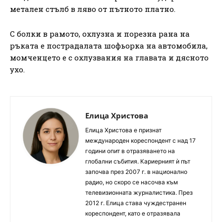
метален стълб в ляво от пътното платно.
С болки в рамото, охлузна и порезна рана на
ръката е пострадалата шофьорка на автомобила,
момченцето е с охлузвания на главата и дясното
ухо.
Елица Христова
Елица Христова е признат
международен кореспондент с над 17
години опит в отразяването на
глобални събития. Кариерният ѝ път
започва през 2007 г. в национално
радио, но скоро се насочва към
телевизионната журналистика. През
2012 г. Елица става чуждестранен
кореспондент, като е отразявала