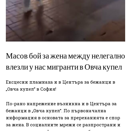
Масов бой за жена между нелегално
влезли у нас мигранти в Овча купел
Ексцесии пламнаха и в Центъра за бежанци в
„Овча купел” в София!
По-рано напрежение възникна и в Центъра за
бежанци в „Овча купел”. По първоначална
информация в основата за пререканията е спор
за жена. В социалните мрежи се разпространи и