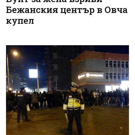
Бежанския център в Овча
купел