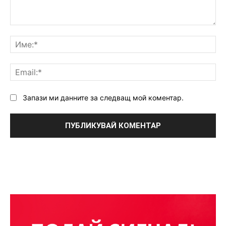
Коментар:
Им
Ema
Запази ми данните за следващ мой коментар.