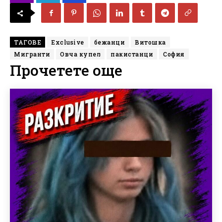
ТАГОВЕ
Exclusive
бежанци
Витошка
Мигранти
Овча купел
пакистанци
София
Прочетете още