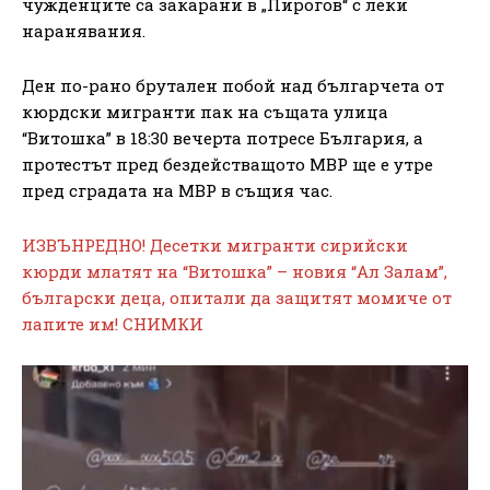
чужденците са закарани в „Пирогов“ с леки
наранявания.
Ден по-рано брутален побой над българчета от
кюрдски мигранти пак на същата улица
“Витошка” в 18:30 вечерта потресе България, а
протестът пред бездействащото МВР ще е утре
пред сградата на МВР в същия час.
ИЗВЪНРЕДНО! Десетки мигранти сирийски
кюрди млатят на “Витошка” – новия “Ал Залам”,
български деца, опитали да защитят момиче от
лапите им! СНИМКИ