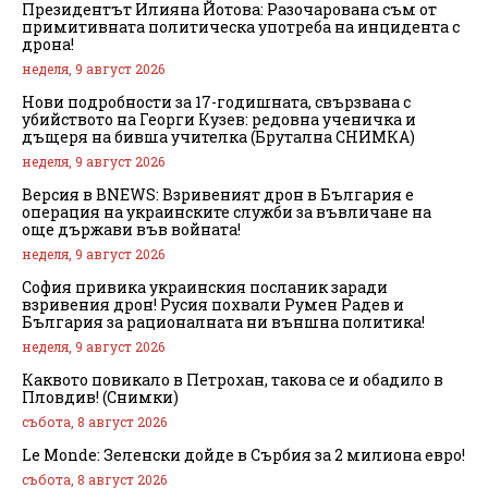
Президентът Илияна Йотова: Разочарована съм от
примитивната политическа употреба на инцидента с
дрона!
неделя, 9 август 2026
Нови подробности за 17-годишната, свързвана с
убийството на Георги Кузев: редовна ученичка и
дъщеря на бивша учителка (Брутална СНИМКА)
неделя, 9 август 2026
Версия в BNEWS: Взривеният дрон в България е
операция на украинските служби за въвличане на
още държави във войната!
неделя, 9 август 2026
София привика украинския посланик заради
взривения дрон! Русия похвали Румен Радев и
България за рационалната ни външна политика!
неделя, 9 август 2026
Каквото повикало в Петрохан, такова се и обадило в
Пловдив! (Снимки)
събота, 8 август 2026
Le Monde: Зеленски дойде в Сърбия за 2 милиона евро!
събота, 8 август 2026