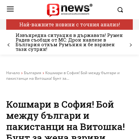
Най-важните новини с точния анализ!
Извънредна ситуация в държавата! Румен
Радев съобщи от МС: Дрон навлезе в
България откъм Румъния и бе взривен
тази сутрин!
Начало
България
Кошмари в София! Бой между българи и
пакистанци на Витошка! Бунт за...
Кошмари в София! Бой
между българи и
пакистанци на Витошка!
Бунт за жена взриви