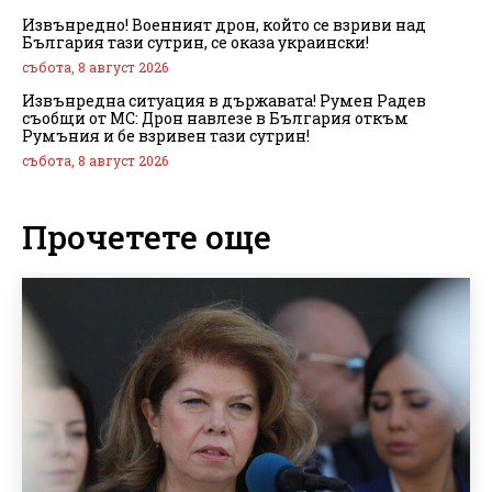
Извънредно! Военният дрон, който се взриви над
България тази сутрин, се оказа украински!
събота, 8 август 2026
Извънредна ситуация в държавата! Румен Радев
съобщи от МС: Дрон навлезе в България откъм
Румъния и бе взривен тази сутрин!
събота, 8 август 2026
Прочетете още