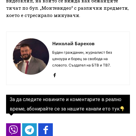
видеоклип, на който се вижда как бежанците
тичат по бул. „Монтевидео“ с различни предмети,
което е стресирало минувачи.
Николай Бареков
Буден гражданин, журналист без
цензура и борец за свобода на
словото. Създател на БТВ и ТВ7.
За да следите новините и коментарите в реално
време, абонирайте се за нашите канали ето тук