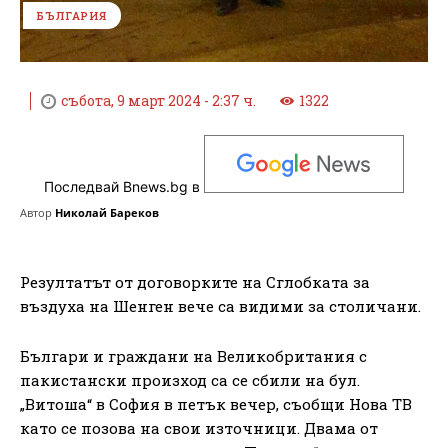
БЪЛГАРИЯ
събота, 9 март 2024 - 2:37 ч.
1322
Последвай Bnews.bg в
Автор
Николай Бареков
Резултатът от договорките на Сглобката за
въздуха на Шенген вече са видими за столичани.
Българи и граждани на Великобритания с
пакистански произход са се сбили на бул.
„Витоша“ в София в петък вечер, съобщи Нова ТВ
като се позова на свои източници. Двама от