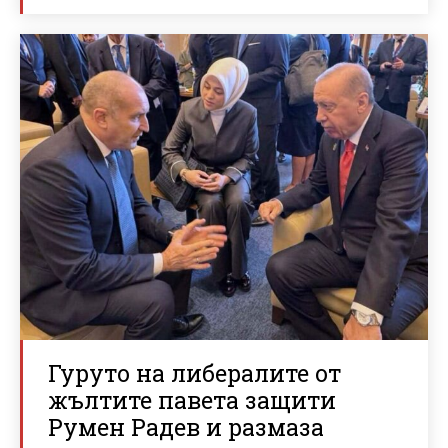
Гуруто на либералите от
жълтите павета защити
Румен Радев и размаза