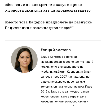
обяснение по конкретния казус е пряко
отговорен министърът на здравеопазването.
Вместо това Кацаров предпочете да разпусне
Националния ваксинационен щаб!"
Елица Христова
Елица Христова е признат
международен кореспондент с над 17
години опит в отразяването на
глобални събития. Кариерният ѝ път
започва през 2007 г. в национално
радио, но скоро се насочва към
телевизионната журналистика. През
2012 г. Елица става чуждестранен
кореспондент, като е отразявала
ключови политически, социални и