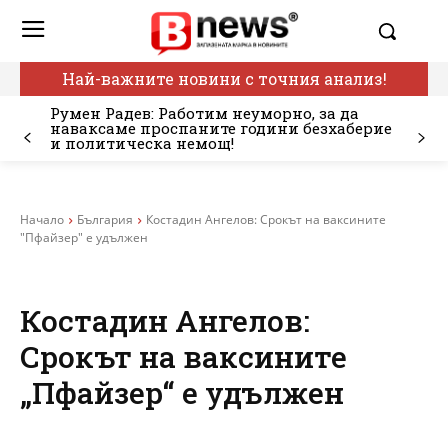
Най-важните новини с точния анализ!
Румен Радев: Работим неуморно, за да
наваксаме проспаните години безхаберие
и политическа немощ!
Начало
България
Костадин Ангелов: Срокът на ваксините
"Пфайзер" е удължен
Костадин Ангелов:
Срокът на ваксините
„Пфайзер“ е удължен