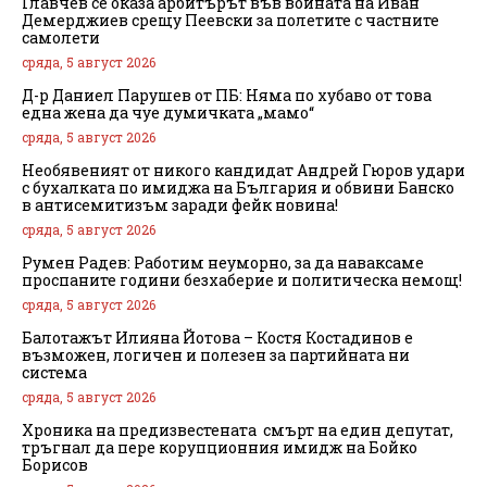
Главчев се оказа арбитърът във войната на Иван
Демерджиев срещу Пеевски за полетите с частните
самолети
сряда, 5 август 2026
Д-р Даниел Парушев от ПБ: Няма по хубаво от това
една жена да чуе думичката „мамо“
сряда, 5 август 2026
Необявеният от никого кандидат Андрей Гюров удари
с бухалката по имиджа на България и обвини Банско
в антисемитизъм заради фейк новина!
сряда, 5 август 2026
Румен Радев: Работим неуморно, за да наваксаме
проспаните години безхаберие и политическа немощ!
сряда, 5 август 2026
Балотажът Илияна Йотова – Костя Костадинов е
възможен, логичен и полезен за партийната ни
система
сряда, 5 август 2026
Хроника на предизвестената смърт на един депутат,
тръгнал да пере корупционния имидж на Бойко
Борисов