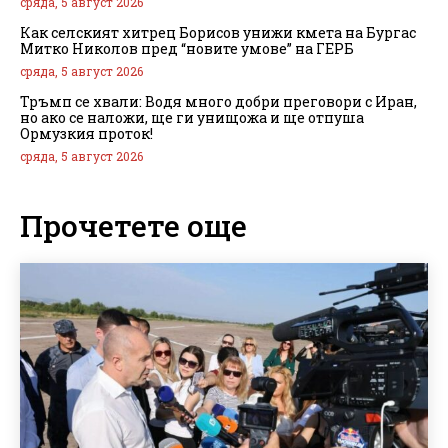
сряда, 5 август 2026
Как селският хитрец Борисов унижи кмета на Бургас
Митко Николов пред “новите умове” на ГЕРБ
сряда, 5 август 2026
Тръмп се хвали: Водя много добри преговори с Иран,
но ако се наложи, ще ги унищожа и ще отпуша
Ормузкия проток!
сряда, 5 август 2026
Прочетете още