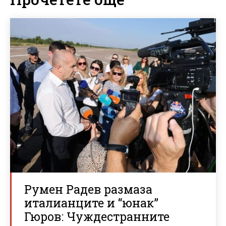
Румен Радев размаза
италианците и “юнак”
Гюров: Чуждестранните