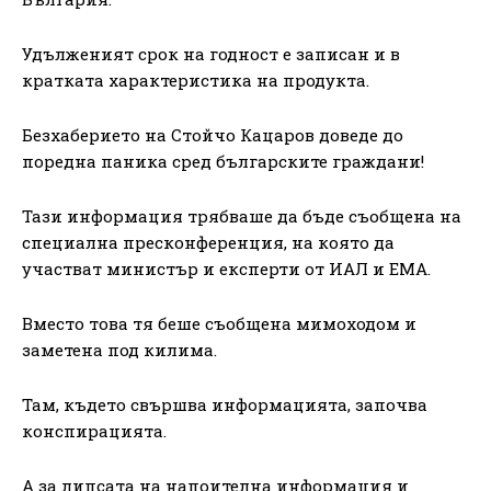
Удълженият срок на годност е записан и в
кратката характеристика на продукта.
Безхаберието на Стойчо Кацаров доведе до
поредна паника сред българските граждани!
Тази информация трябваше да бъде съобщена на
специална пресконференция, на която да
участват министър и експерти от ИАЛ и ЕМА.
Вместо това тя беше съобщена мимоходом и
заметена под килима.
Там, където свършва информацията, започва
конспирацията.
А за липсата на напоителна информация и