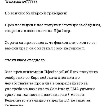
"Внимание??????
До всички български граждани:
През последния час получих стотици съобщения,
свързани с ваксината на Пфайзер.
Хората са притеснени, че флаконите, с които се
ваксинират, са с изтекъл срок на годност.
Уточнявам следното:
Още през септември Пфайзер/БиОНтех получиха
одобрение от Европейската агенция по
лекарствата за промяна в разрешението за
употреба на ваксината Comirnaty. ЕМА удължи
срока на годност на ваксината с 3 месеца.
Решението е валидно за целия ЕС, не само за
България.