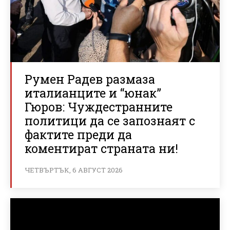
Румен Радев размаза
италианците и “юнак”
Гюров: Чуждестранните
политици да се запознаят с
фактите преди да
коментират страната ни!
ЧЕТВЪРТЪК, 6 АВГУСТ 2026