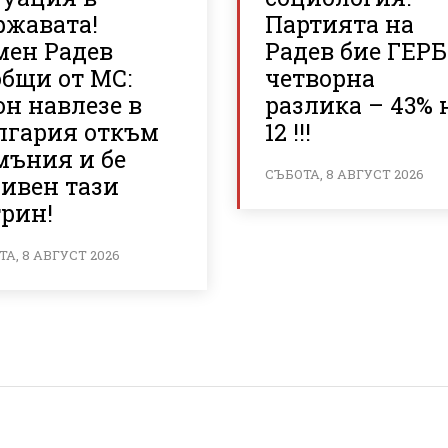
ржавата!
Партията на
мен Радев
Радев бие ГЕРБ
общи от МС:
четворна
н навлезе в
разлика – 43% 
лгария откъм
12 !!!
мъния и бе
СЪБОТА, 8 АВГУСТ 2026
ривен тази
трин!
А, 8 АВГУСТ 2026