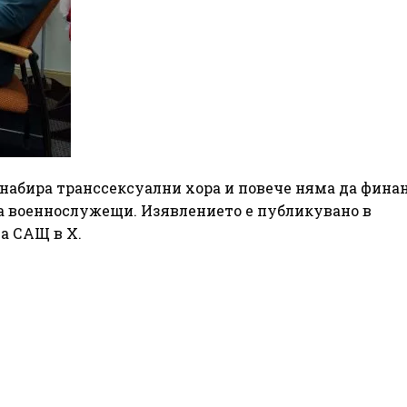
 набира транссексуални хора и повече няма да фина
а военнослужещи. Изявлението е публикувано в
а САЩ в X.