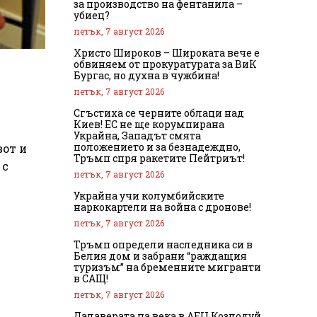
за производство на фентанила –
убиец?
петък, 7 август 2026
Христо Широков – Широката вече е
обвиняем от прокуратурата за ВиК
Бургас, но духна в чужбина!
петък, 7 август 2026
Сгъстиха се черните облаци над
Киев! ЕС не ще корумпирана
Украйна, Западът смята
положението и за безнадеждно,
вот и
Тръмп спря ракетите Пейтриът!
 с
петък, 7 август 2026
Украйна учи колумбийските
наркокартели на война с дронове!
петък, 7 август 2026
Тръмп определи наследника си в
Белия дом и забрани “раждащия
туризъм” на бременните мигранти
в САЩ!
петък, 7 август 2026
Далаверата на века в АЕЦ Козлодуй