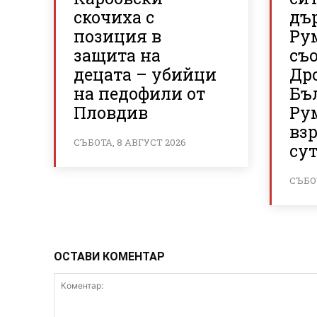
скочиха с
дъ
позиция в
Ру
защита на
съ
децата – убийци
Дро
на педофили от
Бъ
Пловдив
Ру
вз
СЪБОТА, 8 АВГУСТ 2026
су
СЪБОТ
ОСТАВИ КОМЕНТАР