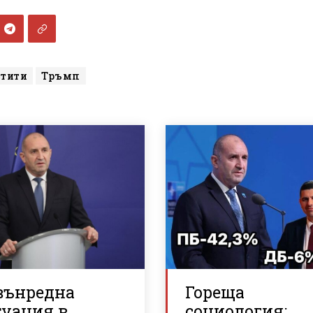
стити
Тръмп
вънредна
Гореща
туация в
социология: