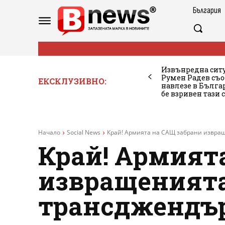
България
Извънредна ситу
Румен Радев съо
ЕКСКЛУЗИВНО:
навлезе в Бълг
бе взривен тази 
Начало
Social News
Край! Армията на САЩ забрани извращ
Край! Армият
извращенията
трансджендър