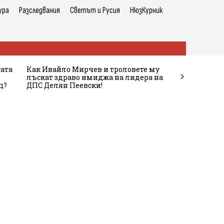
ура
Разследвания
Светът и Русия
НюзКурник
тата
Как Ивайло Мирчев и троловете му
лъскат здраво имиджа на лидера на
ц?
ДПС Делян Пеевски!
и