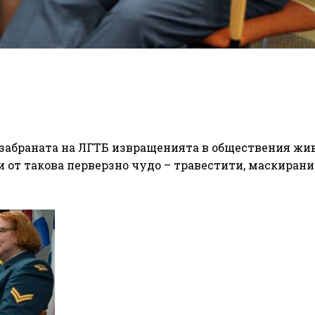
 забраната на ЛГТБ извращенията в обществения жи
и от такова перверзно чудо – травестити, маскирани