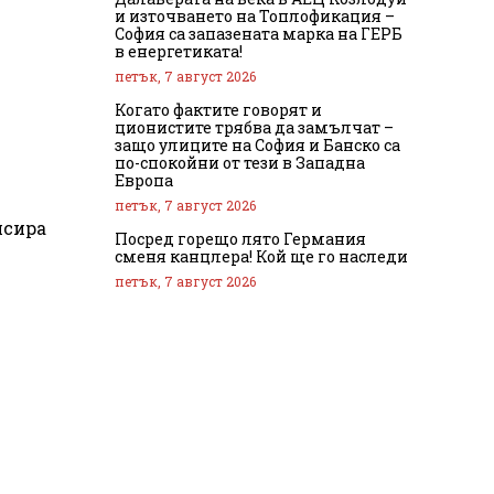
и източването на Топлофикация –
София са запазената марка на ГЕРБ
в енергетиката!
петък, 7 август 2026
Когато фактите говорят и
ционистите трябва да замълчат –
защо улиците на София и Банско са
по-спокойни от тези в Западна
Европа
петък, 7 август 2026
нсира
Посред горещо лято Германия
сменя канцлера! Кой ще го наследи
петък, 7 август 2026