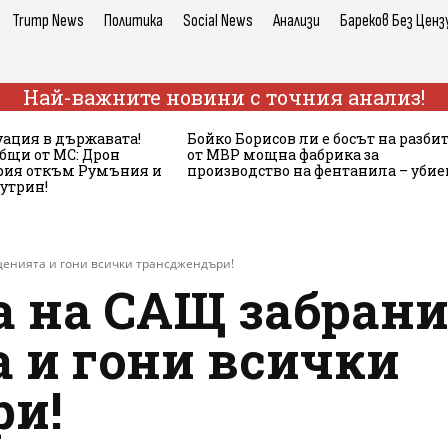
Trump News
Политика
Social News
Анализи
Бареков Без Ценз
Най-важните новини с точния анализ!
ация в държавата!
Бойко Борисов ли е босът на разби
бщи от МС: Дрон
от МВР мощна фабрика за
ария откъм Румъния и
производство на фентанила – убие
сутрин!
енията и гони всички трансджендъри!
а на САЩ забран
 и гони всички
и!