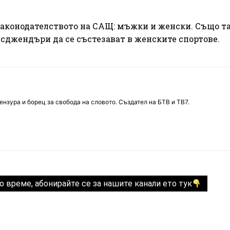
законодателството на САЩ: мъжки и женски. Също т
нсджендъри да се състезават в женските спортове.
нзура и борец за свобода на словото. Създател на БТВ и ТВ7.
о време, абонирайте се за нашите канали ето тук