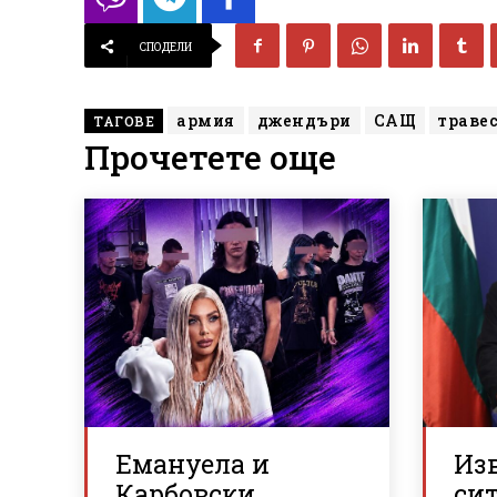
СПОДЕЛИ
армия
джендъри
САЩ
траве
ТАГОВЕ
Прочетете още
Емануела и
Из
Карбовски
си