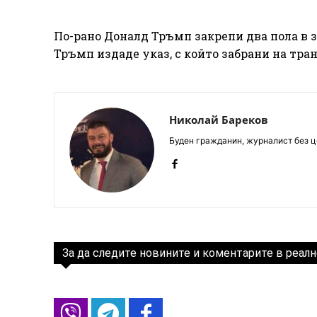
По-рано Доналд Тръмп закрепи два пола в 
Тръмп издаде указ, с който забрани на тра
Николай Бареков
Буден гражданин, журналист без це
За да следите новините и коментарите в реалн