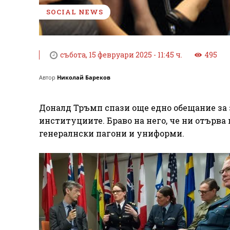
SOCIAL NEWS
събота, 15 февруари 2025 - 11:45 ч.
495
Автор
Николай Бареков
Доналд Тръмп спази още едно обещание за
институциите. Браво на него, че ни отърва 
генералнски пагони и униформи.