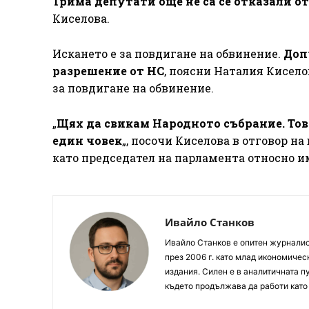
Трима депутати още не са се отказали о
Киселова.
Искането е за повдигане на обвинение.
Доп
разрешение от НС
, поясни Наталия Кисело
за повдигане на обвинение.
„
Щях да свикам Народното събрание. Това
един човек
„, посочи Киселова в отговор н
като председател на парламента относно 
Ивайло Станков
Ивайло Станков е опитен журналист
през 2006 г. като млад икономиче
издания. Силен е в аналитичната пу
където продължава да работи като