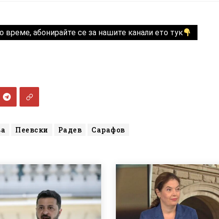
о време, абонирайте се за нашите канали ето тук
ва
Пеевски
Радев
Сарафов