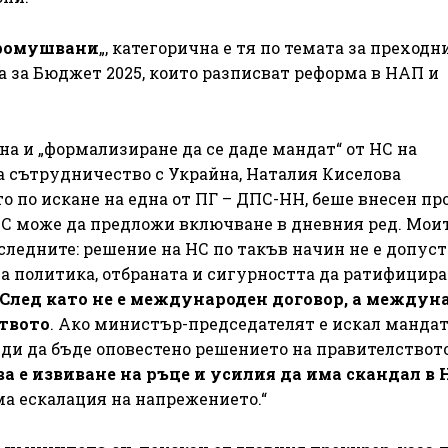
промушвани
„, категорична е тя по темата за преходн
 за Бюджет 2025, които разписват реформа в НАП и
на и „формализиране да се даде мандат“ от НС на
а сътрудничество с Украйна, Наталия Киселова
 по искане на една от ПГ – ДПС-НН, беше внесен про
НС може да предложи включване в дневния ред. Мои
 следните: решение на НС по такъв начин не е допус
а политика, отбраната и сигурността да ратифицира
След като не е международен договор, а междун
твото
. Ако министър-председателят е искал мандат
еди да бъде оповестено решението на правителството
ва е извиване на ръце и усилия да има скандал в 
а ескалация на напрежението.“