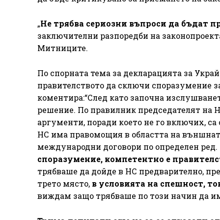
„
Не трябва сериозни въпроси да бъдат 
заключителни разпоредби на законопроекта
Митниците.
По спорната тема за декларацията за Украй
правителството да сключи споразумение з
коментира:“След като започна изслушването
решение. По правилник председателят на 
аргументи, поради което не го включих, са
НС има правомощия в областта на външнат
международни договори по определен ред.
споразумение, компетентно е правителс
трябваше да дойде в НС предварително, пр
трето място,
в условията на спешност, то
виждам защо трябваше по този начин да им