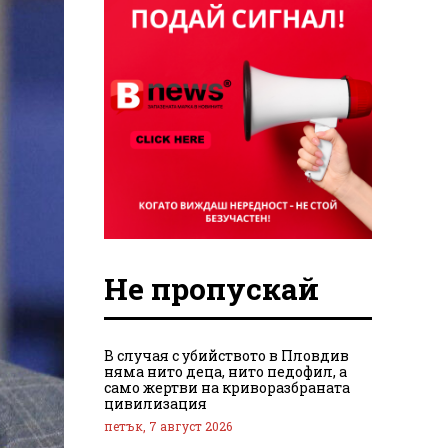
Не пропускай
В случая с убийството в Пловдив
няма нито деца, нито педофил, а
само жертви на криворазбраната
цивилизация
петък, 7 август 2026