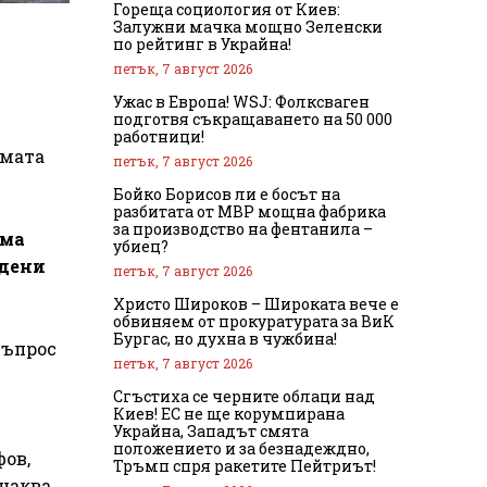
Гореща социология от Киев:
Залужни мачка мощно Зеленски
по рейтинг в Украйна!
петък, 7 август 2026
Ужас в Европа! WSJ: Фолксваген
подготвя съкращаването на 50 000
работници!
умата
петък, 7 август 2026
Бойко Борисов ли е босът на
разбитата от МВР мощна фабрика
за производство на фентанила –
има
убиец?
дени
петък, 7 август 2026
Христо Широков – Широката вече е
обвиняем от прокуратурата за ВиК
Бургас, но духна в чужбина!
въпрос
петък, 7 август 2026
Сгъстиха се черните облаци над
Киев! ЕС не ще корумпирана
Украйна, Западът смята
положението и за безнадеждно,
фов,
Тръмп спря ракетите Пейтриът!
очаква