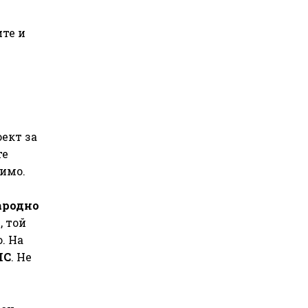
ите и
ект за
те
тимо.
ародно
, той
. На
НС
. Не