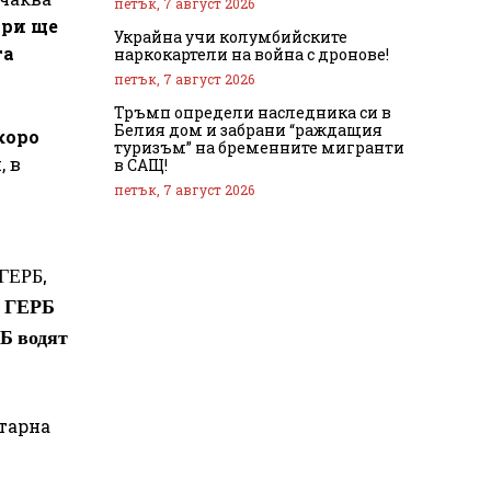
петък, 7 август 2026
ари ще
Украйна учи колумбийските
та
наркокартели на война с дронове!
петък, 7 август 2026
Тръмп определи наследника си в
Белия дом и забрани “раждащия
коро
туризъм” на бременните мигранти
, в
в САЩ!
петък, 7 август 2026
 ГЕРБ,
з ГЕРБ
ДБ водят
нтарна