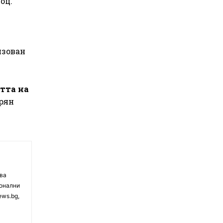
оц.
изован
стта на
арян
чва
ионални
ews.bg,