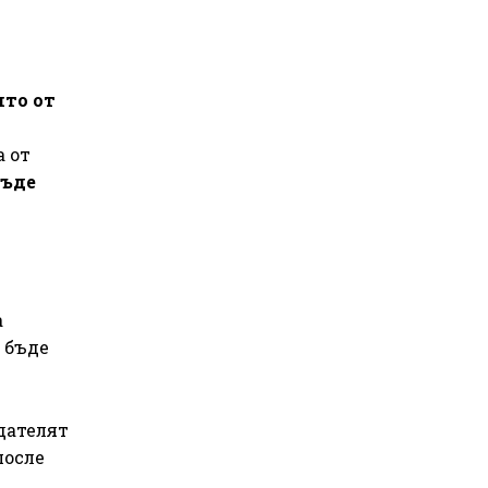
ито от
а от
бъде
а
 бъде
дателят
после