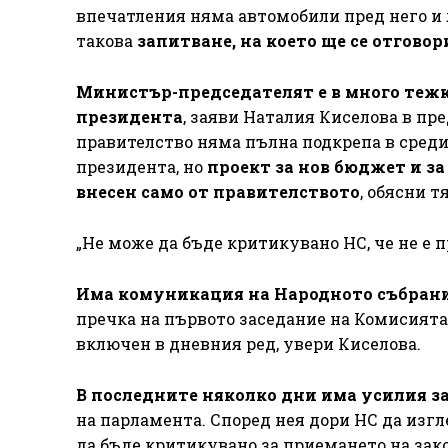
впечатления няма автомобили пред него и л
такова
запитване, на което ще се отгово
Министър-председателят е в много тежка
президента
, заяви Наталия Киселова в п
правителство няма пълна подкрепа в средит
президента, но
проект за нов бюджет и за
внесен само от правителството
, обясни т
„Не може да бъде критикувано НС, че не е 
Има комуникация на Народното събран
пречка на първото заседание на Комисията 
включен в дневния ред, увери Киселова.
В последните няколко дни има усилия 
на парламента. Според нея дори НС да изгл
да бъде критикувано за приемането на зак