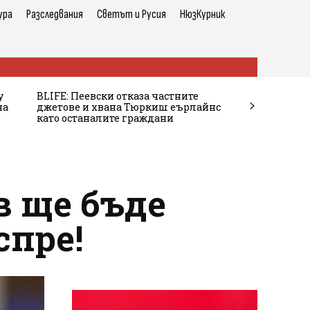
ура
Разследвания
Светът и Русия
НюзКурник
у
BLIFE: Пеевски отказа частните
на
джетове и хвана Тюркиш еърлайнс
като останалите граждани
в ще бъде
спре!