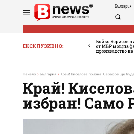
България
Бойко Борисов ли
ЕКСКЛУЗИВНО:
от МВР мощна фа
производство на
Начало
България
Край! Киселова призна: Сарафов ще бъде 
Край! Киселов
избран! Само 