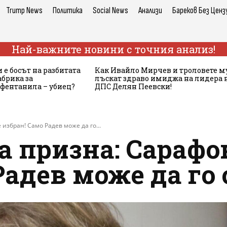
Trump News
Политика
Social News
Анализи
Бареков Без Ценз
Най-важните новини с точния анализ!
 е босът на разбитата
Как Ивайло Мирчев и троловете м
брика за
лъскат здраво имиджа на лидера 
 фентанила – убиец?
ДПС Делян Пеевски!
избран! Само Радев може да го...
а призна: Сарафо
Радев може да го 