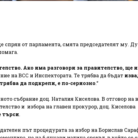
де спрян от парламента, смята председателят му. Д
помага.
елство. Ако има разговори за правителство, ще 
ение на ВСС и Инспектората. Те трябва да бъдат
изва
трябва да подкрепи, е по-сериозно
.“
ното събрание доц. Наталия Киселова. В отговор на 
елство и избора на главен прокурор, доц. Киселова
е търси
.
дателен път процедурата за избор на Борислав Сара
оментира, че на 6 януари изтича срокът, в който се 