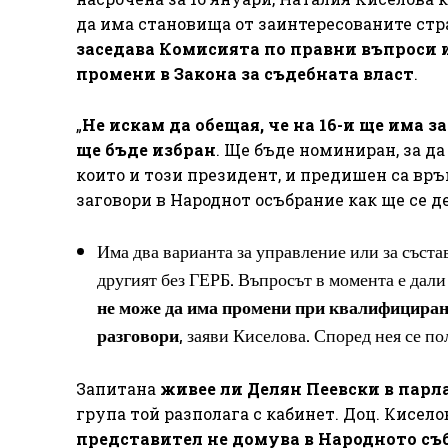
да има становища от заинтересованите стр
заседава Комисията по правни въпроси 
промени в Закона за съдебната власт
.
„
Не искам да обещая, че на 16-и ще има з
ще бъде избран
. Ще бъде номиниран, за да
които и този президент, и предишен са вр
заговори в Народнот осъбрание как ще се де
Има два варианта за управление или за съста
другият без ГЕРБ. Въпросът в момента е дали
не може да има промени при квалифицирано
разговори
, заяви Киселова. Според нея се по
Запитана
живее ли Делян Пеевски в пар
група той разполага с кабинет. Доц. Кисело
представител не домува в Народното съ