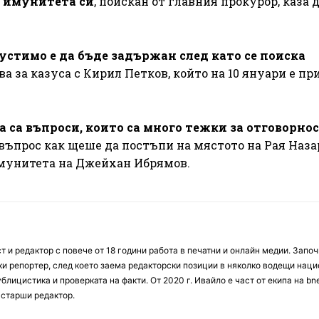
т имунитета си
, поискан от главния прокурор, каза д
устимо е да бъде задържан след като се поиска
ва за казуса с Кирил Петков, който на 10 януари е пр
 са въпроси, които са много тежки за отговорно
а въпрос как щеше да постъпи на мястото на Рая Наз
имунитета на Джейхан Ибрямов.
 и редактор с повече от 18 години работа в печатни и онлайн медии. Запо
ски репортер, след което заема редакторски позиции в няколко водещи нац
блицистика и проверката на факти. От 2020 г. Ивайло е част от екипа на bn
 старши редактор.