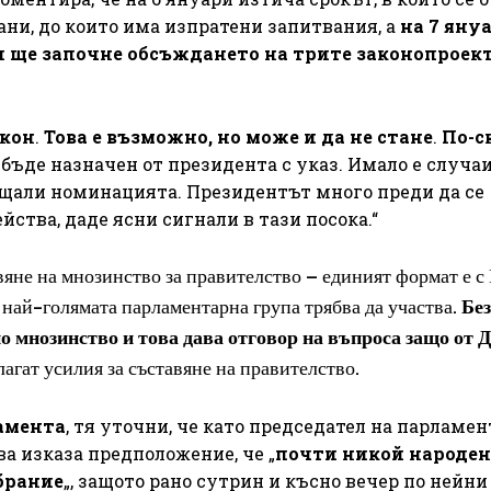
ани, до които има изпратени запитвания, а
на 7 яну
и ще започне обсъждането на трите законопроек
акон
.
Това е възможно, но може и да не стане
.
По-с
 бъде назначен от президента с указ. Имало е случаи
ъщали номинацията. Президентът много преди да се
йства, даде ясни сигнали в тази посока.“
вяне на мнозинство за правителство – единият формат е с
 най-голямата парламентарна група трябва да участва.
Бе
 мнозинство и това дава отговор на въпроса защо от 
лагат усилия за съставяне на правителство.
ламента
, тя уточни, че като председател на парламе
ва изказа предположение, че „
почти никой народен
брание
„, защото рано сутрин и късно вечер по нейни