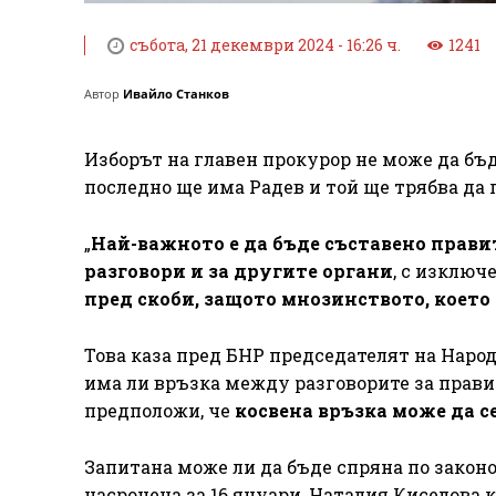
събота, 21 декември 2024 - 16:26 ч.
1241
Автор
Ивайло Станков
Изборът на главен прокурор не може да бъ
последно ще има Радев и той ще трябва да 
„
Най-важното е да бъде съставено правит
разговори и за другите органи
, с изключ
пред скоби, защото мнозинството, което 
Това каза пред БНР председателят на Народ
има ли връзка между разговорите за правит
предположи, че
косвена връзка може да с
Запитана може ли да бъде спряна по законо
насрочена за 16 януари, Наталия Киселова к