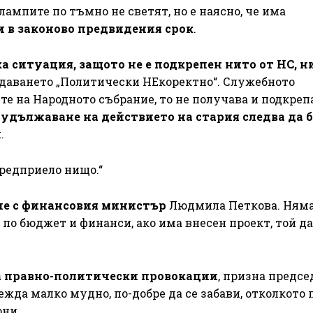
ампите по тъмно не светят, но е наясно, че има
ри в законово предвидения срок
.
 ситуация, защото не е подкрепен нито от НС, н
редаването „Политически НЕкоректно“. Служебното
е на Народното събрание, то не получава и подкреп
 удължаване на действието на стария следва да 
я.
предприело нищо.“
ие с финансовия министър
Людмила Петкова. Ням
по бюджет и финанси, ако има внесен проект, той да
за правно-политически провокации
, призна предсе
ежда малко мудно, по-добре да се забави, отколкото 
они.