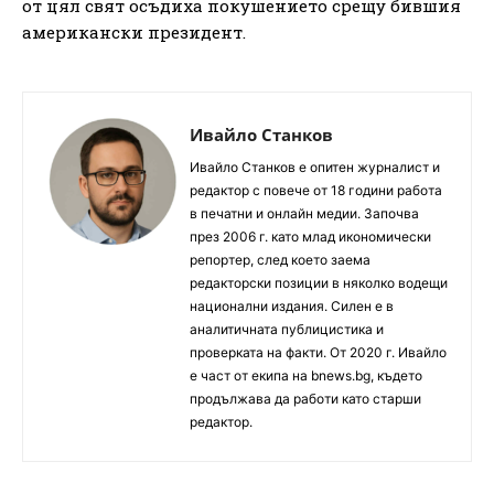
от цял свят осъдиха покушението срещу бившия
американски президент.
Ивайло Станков
Ивайло Станков е опитен журналист и
редактор с повече от 18 години работа
в печатни и онлайн медии. Започва
през 2006 г. като млад икономически
репортер, след което заема
редакторски позиции в няколко водещи
национални издания. Силен е в
аналитичната публицистика и
проверката на факти. От 2020 г. Ивайло
е част от екипа на bnews.bg, където
продължава да работи като старши
редактор.