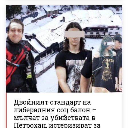
Двойният стандарт на
либералния соц балон –
мълчат за убийствата в
Петрохан, истеризират за