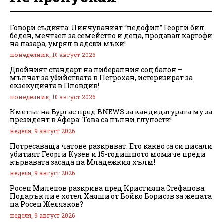
Говори съдията: Линчуваният “педофил” Георги бил
беден, мечтаел за семейство и деца, продавал картофи
на пазара, умрял в адски мъки!
понеделник, 10 август 2026
Двойният стандарт на либералния соц балон –
мълчат за убийствата в Петрохан, истеризират за
екзекуцията в Пловдив!
понеделник, 10 август 2026
Кметът на Бургас пред BNEWS за кандидатурата му за
президент в Афера: Това са пълни глупости!
неделя, 9 август 2026
Потресаващи чатове разкриват: Ето какво са си писали
убитият Георги Кузев и 15-годишното момиче преди
кървавата засада на Младежкия хълм!
неделя, 9 август 2026
Росен Миленов разкрива пред Кристияна Стефанова:
Подарък ли е хотел Хаяши от Бойко Борисов за жената
на Росен Желязков?
неделя, 9 август 2026