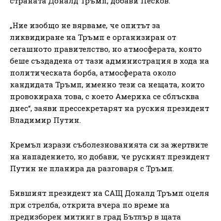
страната Доналд Тръмп, добави Песков.
„Ние изобщо не вярваме, че опитът за
ликвидиране на Тръмп е организиран от
сегашното правителство, но атмосферата, която
беше създадена от тази администрация в хода на
политическата борба, атмосферата около
кандидата Тръмп, именно тези са нещата, които
провокираха това, с което Америка се сблъсква
днес“, заяви прессекретарят на руския президент
Владимир Путин.
Кремъл изрази съболезнованията си за жертвите
на нападението, но добави, че руският президент
Путин не планира да разговаря с Тръмп.
Бившият президент на САЩ Доналд Тръмп оцеля
при стрелба, открита вчера по време на
предизборен митинг в град Бътлър в щата