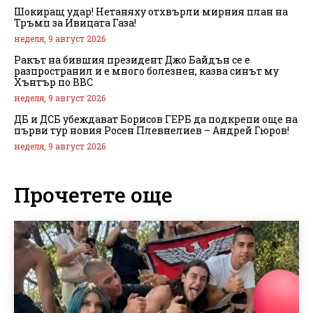
Шокиращ удар! Нетаняху отхвърли мирния план на
Тръмп за Ивицата Газа!
неделя, 9 август 2026
Ракът на бившия президент Джо Байдън се е
разпространил и е много болезнен, казва синът му
Хънтър по BBC
неделя, 9 август 2026
ДБ и ДСБ убеждават Борисов ГЕРБ да подкрепи още на
първи тур новия Росен Плевнелиев – Андрей Гюров!
неделя, 9 август 2026
Прочетете още