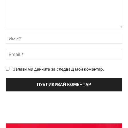
Коментар:
Им
Ema
Запази ми данните за следващ мой коментар.