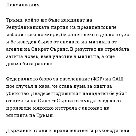
Пенсилвания.
Тръмп, който ще бъде кандидат на
Републиканската партия на президентските
избори през ноември, бе ранен леко в дясното ухо
и бе изведен бързо от сцената на митинга от
агенти на Сикрет Сървис. В резултат на стрелбата
загина човек, взел участие в митинга, а още
двама бяха ранени.
Федералното бюро за разследване (ФБР) на САЩ
пое случая и каза, че става дума за опит за
убийство. Двадесетгодишният нападател бе убит
от агенти на Сикрет Сървис секунди след като
произведе няколко изстрела с автомат на
митинга на Тръмп.
Държавни глави и правителствени ръководители