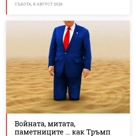
СЪБОТА, 8 АВГУСТ 2026
Войната, митата,
паметниците … как Тръмп