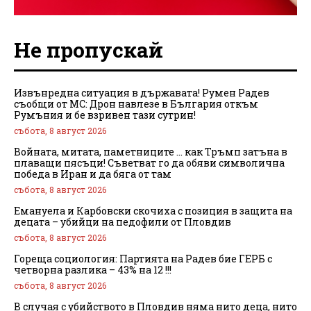
Не пропускай
Извънредна ситуация в държавата! Румен Радев
съобщи от МС: Дрон навлезе в България откъм
Румъния и бе взривен тази сутрин!
събота, 8 август 2026
Войната, митата, паметниците … как Тръмп затъна в
плаващи пясъци! Съветват го да обяви символична
победа в Иран и да бяга от там
събота, 8 август 2026
Емануела и Карбовски скочиха с позиция в защита на
децата – убийци на педофили от Пловдив
събота, 8 август 2026
Гореща социология: Партията на Радев бие ГЕРБ с
четворна разлика – 43% на 12 !!!
събота, 8 август 2026
В случая с убийството в Пловдив няма нито деца, нито