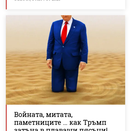
Войната, митата,
паметниците … как Тръмп
затъна в плаващи пясъци!