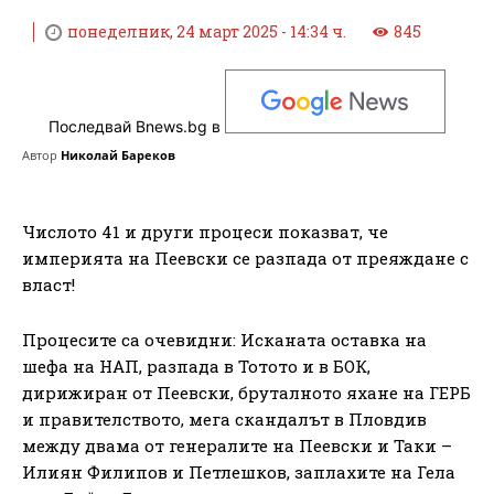
понеделник, 24 март 2025 - 14:34 ч.
845
Последвай Bnews.bg в
Автор
Николай Бареков
Числото 41 и други процеси показват, че
империята на Пеевски се разпада от преяждане с
власт!
Процесите са очевидни: Исканата оставка на
шефа на НАП, разпада в Тотото и в БОК,
дирижиран от Пеевски, бруталното яхане на ГЕРБ
и правителството, мега скандалът в Пловдив
между двама от генералите на Пеевски и Таки –
Илиян Филипов и Петлешков, заплахите на Гела