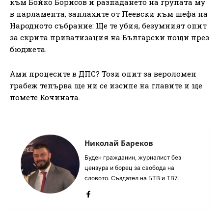
към Бойко Борисов и разпадането на групата му
в парламента, заплахите от Пеевски към шефа на
Народното събрание: Ще те убия, безумният опит
за скрита приватизация на Български пощи през
бюджета.
Ами процесите в ДПС? Този опит за вероломен
грабеж тепърва ще ни се изсипе на главите и ще
помете Кочината.
Николай Бареков
Буден гражданин, журналист без
цензура и борец за свобода на
словото. Създател на БТВ и ТВ7.