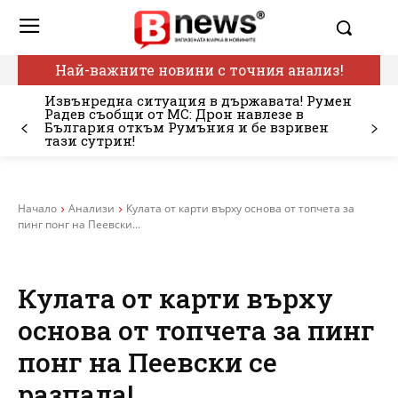
Най-важните новини с точния анализ!
Извънредна ситуация в държавата! Румен
Радев съобщи от МС: Дрон навлезе в
България откъм Румъния и бе взривен
тази сутрин!
Начало
Анализи
Кулата от карти върху основа от топчета за
пинг понг на Пеевски...
Кулата от карти върху
основа от топчета за пинг
понг на Пеевски се
разпада!