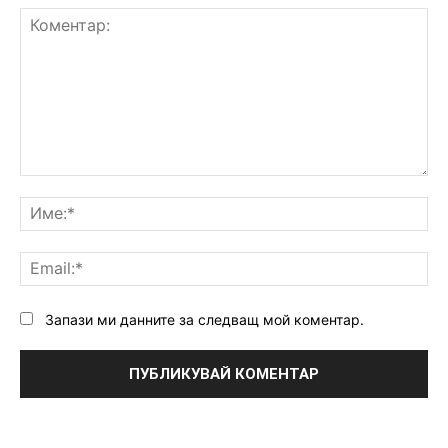
Коментар:
Им
Ema
Запази ми данните за следващ мой коментар.