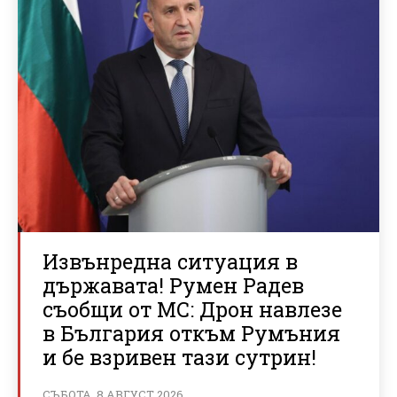
Извънредна ситуация в
държавата! Румен Радев
съобщи от МС: Дрон навлезе
в България откъм Румъния
и бе взривен тази сутрин!
СЪБОТА, 8 АВГУСТ 2026