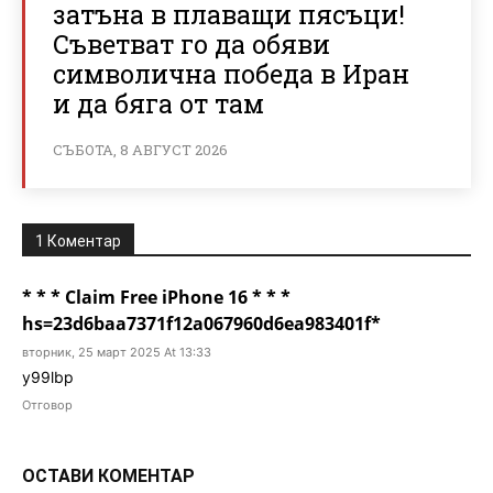
затъна в плаващи пясъци!
Съветват го да обяви
символична победа в Иран
и да бяга от там
СЪБОТА, 8 АВГУСТ 2026
1 Коментар
* * * Claim Free iPhone 16 * * *
hs=23d6baa7371f12a067960d6ea983401f*
вторник, 25 март 2025 At 13:33
y99lbp
Отговор
ОСТАВИ КОМЕНТАР