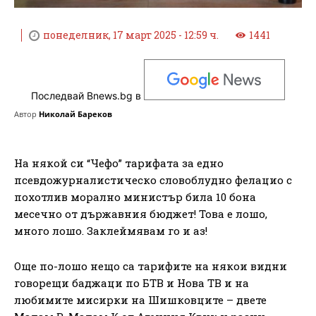
понеделник, 17 март 2025 - 12:59 ч.
1441
Последвай Bnews.bg в
Автор
Николай Бареков
На някой си “Чефо” тарифата за едно
псевдожурналистическо словоблудно фелацио с
похотлив морално министър била 10 бона
месечно от държавния бюджет! Това е лошо,
много лошо. Заклеймявам го и аз!
Още по-лошо нещо са тарифите на някои видни
говорещи баджаци по БТВ и Нова ТВ и на
любимите мисирки на Шишковците – двете