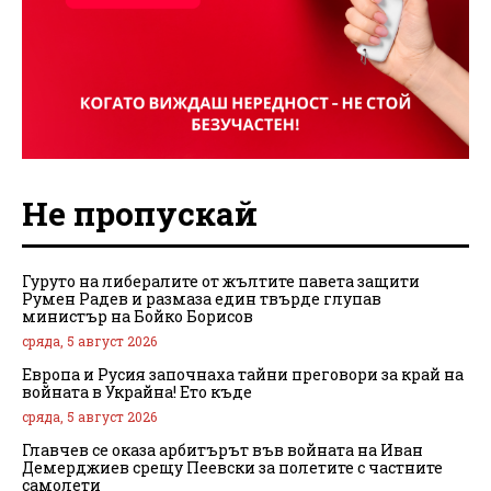
Не пропускай
Гуруто на либералите от жълтите павета защити
Румен Радев и размаза един твърде глупав
министър на Бойко Борисов
сряда, 5 август 2026
Европа и Русия започнаха тайни преговори за край на
войната в Украйна! Ето къде
сряда, 5 август 2026
Главчев се оказа арбитърът във войната на Иван
Демерджиев срещу Пеевски за полетите с частните
самолети