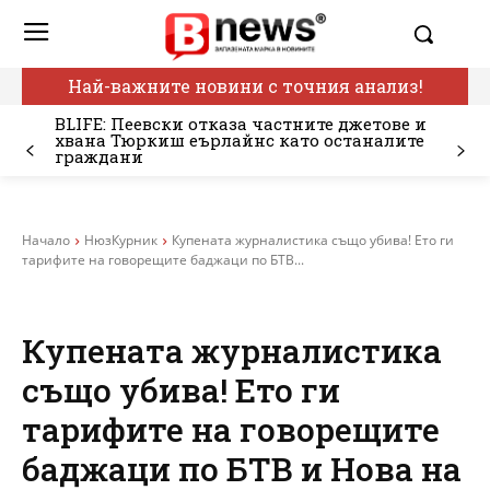
Най-важните новини с точния анализ!
BLIFE: Пеевски отказа частните джетове и
хвана Тюркиш еърлайнс като останалите
граждани
Начало
НюзКурник
Купената журналистика също убива! Ето ги
тарифите на говорещите баджаци по БТВ...
Купената журналистика
също убива! Ето ги
тарифите на говорещите
баджаци по БТВ и Нова на