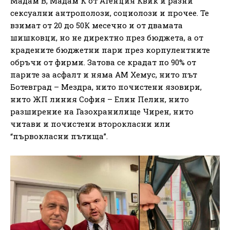
Мадам В, Мадам К от Агенция Квик и разни
сексуални антрополози, социолози и прочее. Те
взимат от 20 до 50К месечно и от двамата
шишковци, но не директно през бюджета, а от
крадените бюджетни пари през корпулентните
обръчи от фирми. Затова се крадат по 90% от
парите за асфалт и няма АМ Хемус, нито път
Ботевград – Мездра, нито почистени язовири,
нито ЖП линия София – Елин Пелин, нито
разширение на Газохранилище Чирен, нито
читави и почистени второкласни или
“първокласни пътища”.