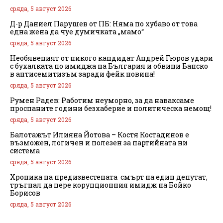
сряда, 5 август 2026
Д-р Даниел Парушев от ПБ: Няма по хубаво от това
една жена да чуе думичката „мамо“
сряда, 5 август 2026
Необявеният от никого кандидат Андрей Гюров удари
с бухалката по имиджа на България и обвини Банско
в антисемитизъм заради фейк новина!
сряда, 5 август 2026
Румен Радев: Работим неуморно, за да наваксаме
проспаните години безхаберие и политическа немощ!
сряда, 5 август 2026
Балотажът Илияна Йотова – Костя Костадинов е
възможен, логичен и полезен за партийната ни
система
сряда, 5 август 2026
Хроника на предизвестената смърт на един депутат,
тръгнал да пере корупционния имидж на Бойко
Борисов
сряда, 5 август 2026