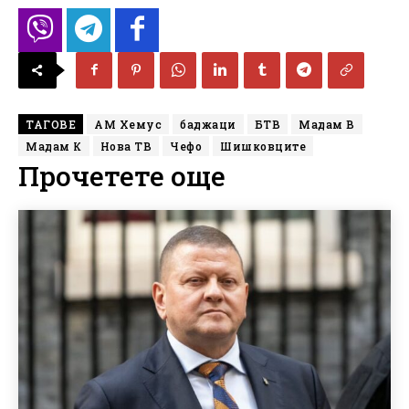
ТАГОВЕ
АМ Хемус
баджаци
БТВ
Мадам В
Мадам К
Нова ТВ
Чефо
Шишковците
Прочетете още