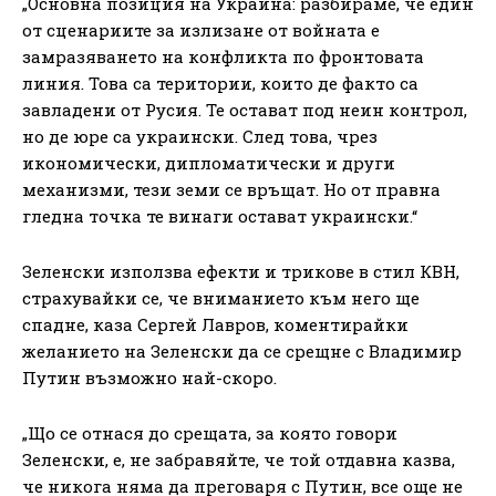
„Основна позиция на Украйна: разбираме, че един
от сценариите за излизане от войната е
замразяването на конфликта по фронтовата
линия. Това са територии, които де факто са
завладени от Русия. Те остават под неин контрол,
но де юре са украински. След това, чрез
икономически, дипломатически и други
механизми, тези земи се връщат. Но от правна
гледна точка те винаги остават украински.“
Зеленски използва ефекти и трикове в стил КВН,
страхувайки се, че вниманието към него ще
спадне, каза Сергей Лавров, коментирайки
желанието на Зеленски да се срещне с Владимир
Путин възможно най-скоро.
„Що се отнася до срещата, за която говори
Зеленски, е, не забравяйте, че той отдавна казва,
че никога няма да преговаря с Путин, все още не