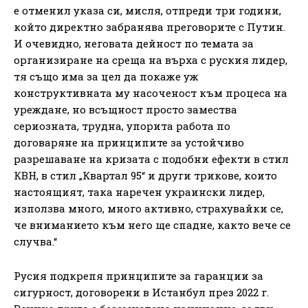
е отменил указа си, мисля, отпреди три години,
който директно забранява преговорите с Путин.
И очевидно, неговата дейност по темата за
организиране на среща на върха с руския лидер,
тя също има за цел да покаже уж
конструктивната му насоченост към процеса на
уреждане, но всъщност просто замества
сериозната, трудна, упорита работа по
договаряне на принципите за устойчиво
разрешаване на кризата с подобни ефекти в стил
КВН, в стил „Квартал 95“ и други трикове, които
настоящият, така наречен украински лидер,
използва много, много активно, страхувайки се,
че вниманието към него ще спадне, както вече се
случва.“
Русия подкрепя принципите за гаранции за
сигурност, договорени в Истанбул през 2022 г.