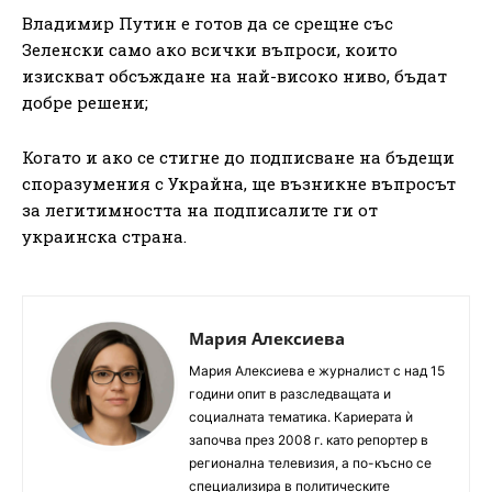
Владимир Путин е готов да се срещне със
Зеленски само ако всички въпроси, които
изискват обсъждане на най-високо ниво, бъдат
добре решени;
Когато и ако се стигне до подписване на бъдещи
споразумения с Украйна, ще възникне въпросът
за легитимността на подписалите ги от
украинска страна.
Мария Алексиева
Мария Алексиева е журналист с над 15
години опит в разследващата и
социалната тематика. Кариерата ѝ
започва през 2008 г. като репортер в
регионална телевизия, а по-късно се
специализира в политическите