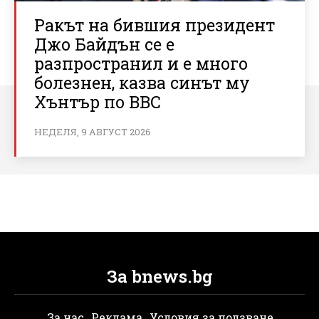
Ракът на бившия президент
Джо Байдън се е
разпространил и е много
болезнен, казва синът му
Хънтър по BBC
НЕДЕЛЯ, 9 АВГУСТ 2026
За bnews.bg
За нас
Реклама
Условия за ползване