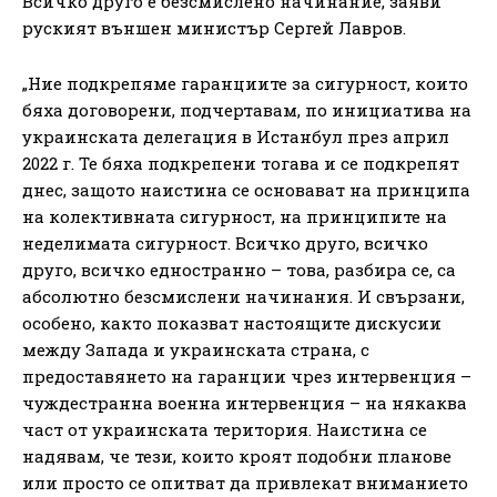
Всичко друго е безсмислено начинание, заяви
руският външен министър Сергей Лавров.
„Ние подкрепяме гаранциите за сигурност, които
бяха договорени, подчертавам, по инициатива на
украинската делегация в Истанбул през април
2022 г. Те бяха подкрепени тогава и се подкрепят
днес, защото наистина се основават на принципа
на колективната сигурност, на принципите на
неделимата сигурност. Всичко друго, всичко
друго, всичко едностранно – това, разбира се, са
абсолютно безсмислени начинания. И свързани,
особено, както показват настоящите дискусии
между Запада и украинската страна, с
предоставянето на гаранции чрез интервенция –
чуждестранна военна интервенция – на някаква
част от украинската територия. Наистина се
надявам, че тези, които кроят подобни планове
или просто се опитват да привлекат вниманието