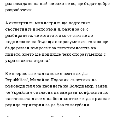
разглеждане на най-високо ниво, ще бъдат добре
разработени.
А експертите, министрите ще подготвят
съответните препоръки и, разбира се, с
разбирането, че когато и ако се стигне до
подписване на бъдещи споразумения, тогава ще
бъде решен въпросът за легитимността на
лицето, което ще подпише тези споразумения с
украинската страна.“
В интервю за италианския вестник „La
Repubblica“, Михайло Подоляк, съветник на
ръководителя на кабинета на Володимир, заяви,
че Украйна е съгласна да замрази конфликта по
настоящата линия на боен контакт и да признае
редица територии за де факто загубени.