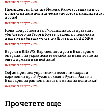
неделя, 9 август 2026
Президентът Илияна Йотова: Разочарована съм от
примитивната политическа употреба на инцидента с
дрона!
неделя, 9 август 2026
Нови подробности за 17-годишната, свързвана с
убийството на Георги Кузев: редовна ученичка и
дъщеря на бивша учителка (Брутална СНИМКА)
неделя, 9 август 2026
Версия в BNEWS: Взривеният дрон в България е
операция на украинските служби за въвличане на
още държави във войната!
неделя, 9 август 2026
София привика украинския посланик заради
взривения дрон! Русия похвали Румен Радев и
България за рационалната ни външна политика!
неделя, 9 август 2026
Прочетете още