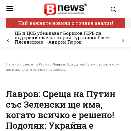
Най-важните новини с точния анализ!
ДБ и ДСБ убеждават Борисов ГЕРБ да
подкрепи още на първи тур новия Росен
Плевнелиев – Андрей Гюров!
Начало
Светът и Русия
Лавров: Среща на Путин със Зеленски
ще има, когато всичко е решено!...
Лавров: Среща на Путин
със Зеленски ще има,
когато всичко е решено!
Подоляк: Украйна е