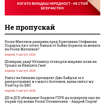
Не пропускай
Росен Миленов разкрива пред Кристияна Стефанова:
Подарък ли е хотел Хаяши от Бойко Борисов за жената
на Росен Желязков?
неделя, 9 август 2026
Шокиращ удар! Нетаняху отхвърли мирния план на
Тръмп за Ивицата Газа!
неделя, 9 август 2026
Ракът на бившия президент Джо Байдън се е
разпространил и е много болезнен, казва синът му
Хънтър по BBC
неделя, 9 август 2026
ДБ и ДСБ убеждават Борисов ГЕРБ да подкрепи още на
първи тур новия Росен Плевнелиев – Андрей Гюров!