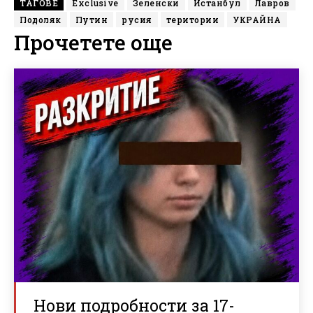
ТАГОВЕ
Exclusive
Зеленски
Истанбул
Лавров
Подоляк
Путин
русия
територии
УКРАЙНА
Прочетете още
Нови подробности за 17-