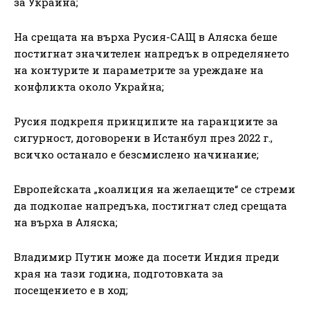
за Украйна;
На срещата на върха Русия-САЩ в Аляска беше
постигнат значителен напредък в определянето
на контурите и параметрите за уреждане на
конфликта около Украйна;
Русия подкрепя принципите на гаранциите за
сигурност, договорени в Истанбул през 2022 г.,
всичко останало е безсмислено начинание;
Европейската „коалиция на желаещите“ се стреми
да подкопае напредъка, постигнат след срещата
на върха в Аляска;
Владимир Путин може да посети Индия преди
края на тази година, подготовката за
посещението е в ход;