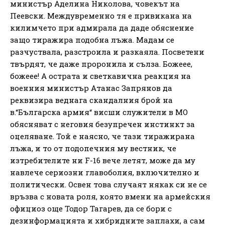
министър Аделина Николова, човекът на
Пеевски. Междувременно тя е привикана на
килимчето при адмирала да даде обяснение
защо тиражира подобна лъжа. Мадам се
разчуствала, разстроила и разкаяла. Посветени
твърдят, че даже проронила и сълза. Божеее,
божеее! А острата и светкавична реакция на
военния министър Атанас Запрянов да
реквизира веднага скандалния брой на
в.“Българска армия“ висши служители в МО
обясняват с неговия безупречен инстинкт за
оцеляване. Той е наясно, че тази тиражирана
лъжа, и то от подопечния му вестник, че
изтребителите ни F-16 вече летят, може да му
навлече сериозни главоболия, включително и
политически. Освен това случаят някак си не се
връзва с новата роля, която вмени на армейския
официоз още Тодор Тагарев, да се бори с
дезинформацията и хибридните заплахи, а сам