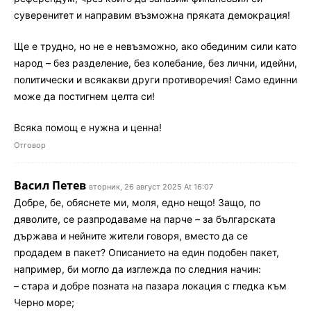
суверенитет и направим възможна пряката демокрация!
Ще е трудно, но не е невъзможно, ако обединим сили като
народ – без разделение, без колебание, без лични, идейни,
политически и всякакви други противоречия! Само единни
може да постигнем целта си!
Всяка помощ е нужна и ценна!
Отговор
Васил Петев
вторник, 26 август 2025 At 16:07
Добре, бе, обяснете ми, моля, едно нещо! Защо, по
дяволите, се разпродаваме на парче – за българската
държава и нейните жители говоря, вместо да се
продадем в пакет? Описанието на един подобен пакет,
например, би могло да изглежда по следния начин:
– стара и добре позната на пазара локация с гледка към
Черно море;