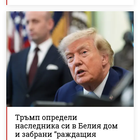
Тръмп определи
наследника си в Белия дом
и забрани “раждащия