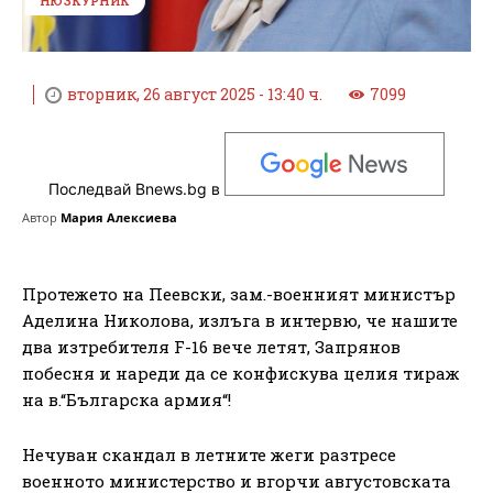
НЮЗКУРНИК
вторник, 26 август 2025 - 13:40 ч.
7099
Последвай Bnews.bg в
Автор
Мария Алексиева
Протежето на Пеевски, зам.-военният министър
Аделина Николова, излъга в интервю, че нашите
два изтребителя F-16 вече летят, Запрянов
побесня и нареди да се конфискува целия тираж
на в.“Българска армия“!
Нечуван скандал в летните жеги разтресе
военното министерство и вгорчи августовската