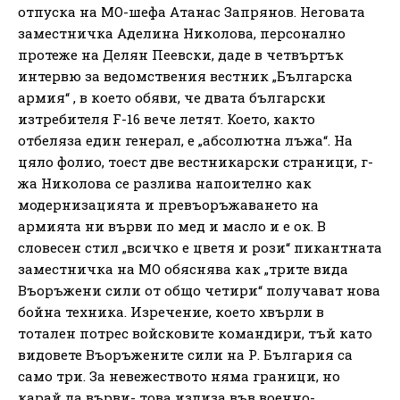
отпуска на МО-шефа Атанас Запрянов. Неговата
заместничка Аделина Николова, персонално
протеже на Делян Пеевски, даде в четвъртък
интервю за ведомствения вестник „Българска
армия“ , в което обяви, че двата български
изтребителя F-16 вече летят. Което, както
отбеляза един генерал, е „абсолютна лъжа“. На
цяло фолио, тоест две вестникарски страници, г-
жа Николова се разлива напоително как
модернизацията и превъоръжаването на
армията ни върви по мед и масло и е ок. В
словесен стил „всичко е цветя и рози“ пикантната
заместничка на МО обяснява как „трите вида
Въоръжени сили от общо четири“ получават нова
бойна техника. Изречение, което хвърли в
тотален потрес войсковите командири, тъй като
видовете Въоръжените сили на Р. България са
само три. За невежеството няма граници, но
карай да върви- това излиза във военно-