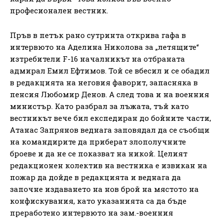
професионален вестник.
Пръв в петък рано сутринта открива гафа в
интервюто на Аделина Николова за „летящите“
изтребители F-16 началникът на отбраната
адмирал Емил Ефтимов. Той се вбесил и се обадил
в редакцията на неговия фаворит, запасняка в
пенсия Любомир Денов. А след това и на военния
министър. Като разбрал за лъжата, тъй като
вестникът вече бил експедиран до бойните части,
Атанас Запрянов веднага заповядал да се съобщи
на командирите да приберат злополучните
броеве и да не се показват на никой. Целият
редакционен колектив на вестника е извикан на
пожар да дойде в редакцията и веднага да
започне издаването на нов брой на мястото на
конфискувания, като указанията са да бъде
преработено интервюто на зам.-военния