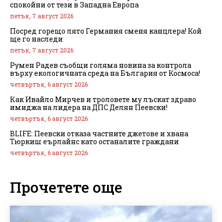
спокойни от тези в Западна Европа
петък, 7 август 2026
Посред горещо лято Германия сменя канцлера! Кой
ще го наследи
петък, 7 август 2026
Румен Радев съобщи голяма новина за контрола
върху екологичната среда на България от Космоса!
четвъртък, 6 август 2026
Как Ивайло Мирчев и троловете му лъскат здраво
имиджа на лидера на ДПС Делян Пеевски!
четвъртък, 6 август 2026
BLIFE: Пеевски отказа частните джетове и хвана
Тюркиш еърлайнс като останалите граждани
четвъртък, 6 август 2026
Прочетете още