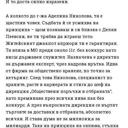
И то доста силно изразени.
А колкото до г-жа Аделина Николова, тя е
щастлив човек. Съдбата й се усмихва на
принципа – щом познаваш и си близка с Делян
Пеевски, не ти трябва да играеш тото.
Житейският джакпот априори ти е гарантиран.
Тя влиза в МО преди около 11г. без конкурс като
висш държавен служител. Назначена е директно
за държавен експерт, чрез кадрова врътка. Идва
от фирма за обществено хранене, по точно за
кетъринг. След това Николова, специалист по
храните, расте в кариерата и стига до шеф на
дирекция „Обществени поръчки в отбраната“,
като преминава през всички нива пак без
конкурс. А през въпросната дирекция се въртят
търговте за доставки в отбраната, абсолютно
всички. И става дума не за милиони,а за
милиарди. Така на принципа на охлюва, стъпка