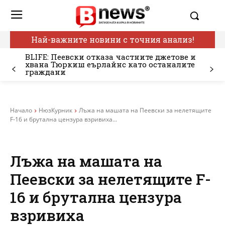
Най-важните новини с точния анализ!
BLIFE: Пеевски отказа частните джетове и
хвана Тюркиш еърлайнс като останалите
граждани
Начало
НюзКурник
Лъжа на машата на Пеевски за нелетящите
F-16 и брутална цензура взривиха...
Лъжа на машата на
Пеевски за нелетящите F-
16 и брутална цензура
взривиха