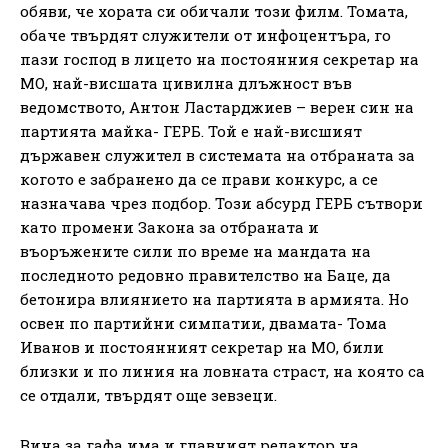
обяви, че хората си обичали този филм. Томата,
обаче твърдят служители от инфоцентъра, го
пази господ в лицето на постоянния секретар на
МО, най-висшата цивилна длъжност във
ведомството, Антон Ластарджиев – верен син на
партията майка- ГЕРБ. Той е най-висшият
държавен служител в системата на отбраната за
когото е забранено да се прави конкурс, а се
назначава чрез подбор. Този абсурд ГЕРБ сътвори
като промени Закона за отбраната и
въоръжените сили по време на мандата на
последното редовно правителство на Баце, да
бетонира влиянието на партията в армията. Но
освен по партийни симпатии, двамата- Тома
Иванов и постоянният секретар на МО, били
близки и по линия на ловната страст, на която са
се отдали, твърдят още зевзеци.
Вина за гафа има и главният редактор на