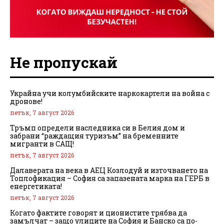
Не пропускай
Украйна учи колумбийските наркокартели на война с
дронове!
петък, 7 август 2026
Тръмп определи наследника си в Белия дом и
забрани “раждащия туризъм” на бременните
мигранти в САЩ!
петък, 7 август 2026
Далаверата на века в АЕЦ Козлодуй и източването на
Топлофикация – София са запазената марка на ГЕРБ в
енергетиката!
петък, 7 август 2026
Когато фактите говорят и ционистите трябва да
замълчат – защо улиците на София и Банско са по-