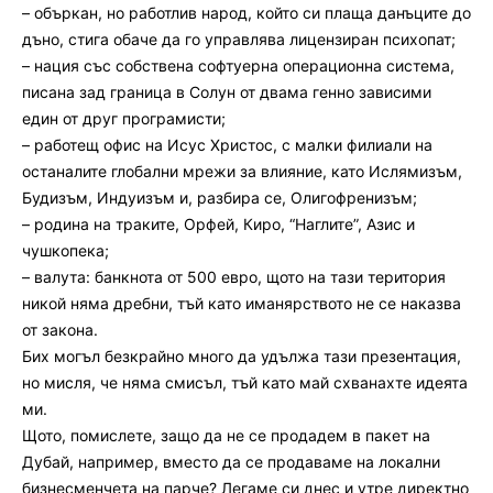
– объркан, но работлив народ, който си плаща данъците до
дъно, стига обаче да го управлява лицензиран психопат;
– нация със собствена софтуерна операционна система,
писана зад граница в Солун от двама генно зависими
един от друг програмисти;
– работещ офис на Исус Христос, с малки филиали на
останалите глобални мрежи за влияние, като Ислямизъм,
Будизъм, Индуизъм и, разбира се, Олигофренизъм;
– родина на траките, Орфей, Киро, “Наглите”, Азис и
чушкопека;
– валута: банкнота от 500 евро, щото на тази територия
никой няма дребни, тъй като иманярството не се наказва
от закона.
Бих могъл безкрайно много да удължа тази презентация,
но мисля, че няма смисъл, тъй като май схванахте идеята
ми.
Щото, помислете, защо да не се продадем в пакет на
Дубай, например, вместо да се продаваме на локални
бизнесменчета на парче? Легаме си днес и утре директно