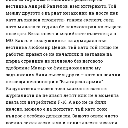
вестника Андрей Рангелов, взел интервюто. Той
между другото е върнат незаконно на поста пак
като държавен служител- главен експерт, след
като миналата година бе пенсиониран на същата
позиция. Вина носят и медийните съветници в
МО. Както и послушникът на адмирала във
вестника Любомир Денов, тъй като той нищо не
работел, правел се на началник и заглавие на
първа страница не излизало без неговото
одобрение.Макар че функционалните му
задължения били съвсем други – като на всички
пишещи пенсионери в “Българска армия“.
Кощунствено е освен това казионни военни
журналисти да не знаят летят или не в момента
двата ни изтребителя F-16. А ако не са били
наясно, можело е да попитат, тъй като този
въпрос е особено деликатен. Защото освен чисто
военно-технически има и политически нюанси.