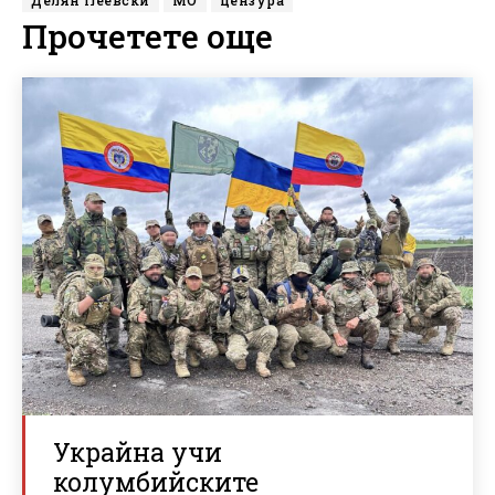
Делян Пеевски
МО
цензура
Прочетете още
Украйна учи
колумбийските