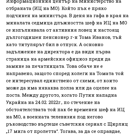
Информационния център на Министерство на
отбраната (ИЦ на МО). Който пък е пряко
подчинен на министъра. В деня на гафа в края на
миналата седмица длъжността шеф на ИЦ на МО
се изпълнявала от активния ловец и настоящ
дългогодишен пенсионер г-н Тома Иванов, тъй
като титулярът бил в отпуск. А основно
задължение на директора е да види първа
страница на армейския официоз преди да
замине за печатницата. Това обаче не е
направено, защото според колеги на Томата той
се интересувал единствено от схеми, от които
може да има някаква полза или да оцелее на
поста. Между другото, когато Путин нападна
Украйна на 24.02. 2022г., по стечение на
обстоятелствата той пак бе временен шеф на ИЦ
на МО, а военната телевизия под негово
ръководство въртеше съветския сериал с Щирлиц
„17 мига от пролетта“. Тогава, за да се оправдае,