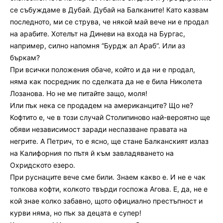
се събуждаме в Дубай. Дубай на Балканите! Като казвам
последното, ми се струва, че някой май вече ни е продал
на арабите. Хотелът на Диневи на входа на Бургас,
например, силно напомня “Бурдж ал Араб“. Или аз
бъркам?
При всички положения обаче, който и да ни е продал,
няма как посредник по сделката да не е била Николета
Лозанова. Но не ме питайте защо, моля!
Или пък нека се продадем на американците? Що не?
Кофтито е, че в този случай Столипиново най-вероятно ще
обяви независимост заради неспазване правата на
негрите. А Петрич, то е ясно, ще стане Балканският излаз
на Калифорния по пътя й към завладяването на
Охридското езеро.
При руснаците вече сме били. Знаем какво е. И не е чак
толкова кофти, колкото твърди госпожа Агова. Е, да, не е
кой знае колко забавно, щото официално престъпност и
курви няма, но пък за децата е супер!