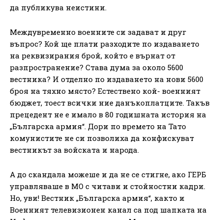
да публикува неистини.
Междувременно военните си задават и друг
въпрос? Кой ще плати разходите по издаването
на реквизирания брой, който е върнат от
разпространение? Става дума за около 5600
вестника? И отделно по издаването на нови 5600
броя на тяхно място? Естествено кой- военният
бюджет, тоест всички ние данъкоплатците. Такъв
прецедент не е имало в 80 годишната история на
„Българска армия“. Дори по времето на Тато
комунистите не си позволиха да конфискуват
вестникът за войската и народа.
А до скандала можеше и да не се стигне, ако ГЕРБ
управляваше в МО с читави и стойностни кадри.
Но, уви! Вестник „Българска армия“, както и
Военният телевизионен канал са под шапката на