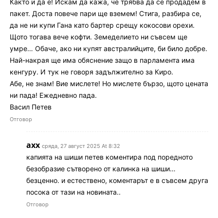
Както и да е! Искам да кажа, че трябва да се продадем в
пакет. Доста повече пари ще вземем! Стига, разбира се,
да не ни купи Гана като бартер срещу кокосови орехи.
Щото тогава вече кофти. Земеделието ни съвсем ще
умре… Обаче, ако ни купят австралийците, би било добре.
Най-накрая ще има обяснение защо в парламента има
кенгуру. И тук не говоря задължително за Киро.
Абе, не знам! Вие мислете! Но мислете бързо, щото цената
ни пада! Ежедневно пада.
Васил Петев
Отговор
ахх
сряда, 27 август 2025 At 8:32
капията на шиши петев коментира под поредното
безобразие сътворено от калинка на шиши…
безценно. и естествено, коментарът е в съвсем друга
посока от тази на новината..
Отговор