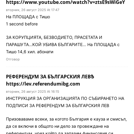
https://www.youtube.com/watch?v=ztsE9sWiGeY
вторник, 26 август 2025 At 17:47
На ПЛОЩАДА с Тишо
1 second before
ЗА КОРУПЦИЯТА, БЕЗВОДИЕТО, ПРАСЕТАТА И
ПАРАШУТА…КОЙ УБИВА БЪЛГАРИТЕ… На ПЛОЩАДА с
Тишо 14,6 хил. абонати
Отговор
РЕФЕРЕНДУМ ЗА БЪЛГАРСКИЯ ЛЕВѢ
https://lev.referendumibg.com
вторник, 26 август 2025 At 16:15
ИНСТРУКЦИЯ ЗА ОРГАНИЗАЦИЯТА ПО СЪБИРАНЕТО НА
ПОДПИСИ ЗА РЕФЕРЕНДУМ ЗА БЪЛГАРСКИЯ ЛЕВ
Призоваваме всеки, за когото България е кауза и смисъл,
да се включи в общото ни дело за провеждане на
референдум, чрез който да запазим финансовия си