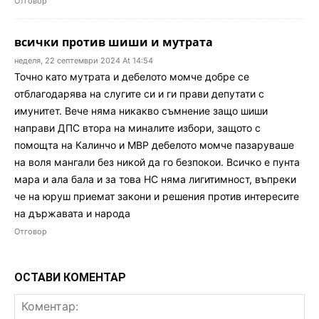
Отговор
всички против шиши и мутрата
неделя, 22 септември 2024 At 14:54
Точно като мутрата и дебелото момче добре се
отблагодарява на слугите си и ги прави депутати с
имунитет. Вече няма никакво съмнение защо шиши
направи ДПС втора на миналите избори, защото с
помощта на Калинчо и МВР дебелото момче пазаруваше
на воля мангали без никой да го безпокои. Всичко е пунта
мара и ала бала и за това НС няма лигитимност, въпреки
че на юруш приемат закони и решения против интересите
на държавата и народа
Отговор
ОСТАВИ КОМЕНТАР