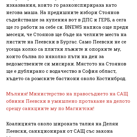
изказвания, които го разконспирираха като
негова маша. На предишните избори Стоянов
съдействаше за купения вот в ДПС и ГЕРБ, а сега
ще го работи за себе си. BNEWS написа още преди
месеци, че Стоянов ще бъде на челните места на
листите на Пеевски в Бургас. Само Пеевски не се
усеща колко са плитки лъжите и опорките му,
които бълва по няколко пъти на ден за
ведомствените си мисирки. Мястото на Стоянов
ще е дублирано с водачество в София област,
където са ромските бастиони около Костинброд.
Мълния! Министерство на правосъдието на САЩ
обвини Пеевски в умишлено протакане на делото
срещу санкциите му по Магнитски!
Коалицията около широката талия на Делян
Пеевски, санкциониран от САЩ със закона