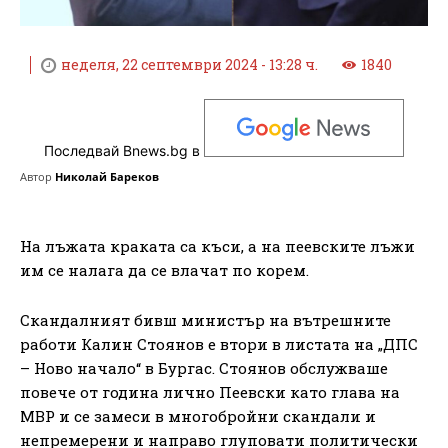
неделя, 22 септември 2024 - 13:28 ч.
1840
Последвай Bnews.bg в
Автор
Николай Бареков
На лъжата краката са къси, а на пеевските лъжи
им се налага да се влачат по корем.
Скандалният бивш министър на вътрешните
работи Калин Стоянов е втори в листата на „ДПС
– Ново начало“ в Бургас. Стоянов обслужваше
повече от година лично Пеевски като глава на
МВР и се замеси в многобройни скандали и
непремерени и направо глуповати политически