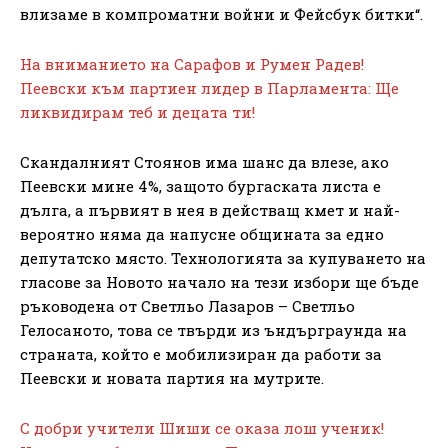
влизаме в компроматни войни и Фейсбук битки“.
На вниманието на Сарафов и Румен Радев!
Пеевски към партиен лидер в Парламента: Ще
ликвидирам теб и децата ти!
Скандалният Стоянов има шанс да влезе, ако
Пеевски мине 4%, защото бургаската листа е
дълга, а първият в нея в действащ кмет и най-
вероятно няма да напусне общината за едно
депутатско място. Технологията за купуването на
гласове за Новото начало на тези избори ще бъде
ръководена от Светльо Лазаров – Светльо
Гелосаното, това се твърди из ъндърграунда на
страната, който е мобилизиран да работи за
Пеевски и новата партия на мутрите.
С добри учители Шиши се оказа лош ученик!