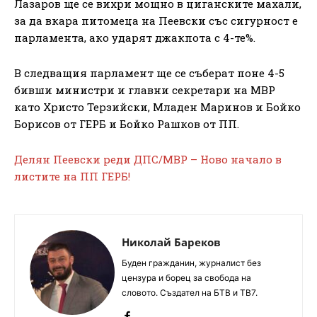
Лазаров ще се вихри мощно в циганските махали,
за да вкара питомеца на Пеевски със сигурност е
парламента, ако ударят джакпота с 4-те%.
В следващия парламент ще се съберат поне 4-5
бивши министри и главни секретари на МВР
като Христо Терзийски, Младен Маринов и Бойко
Борисов от ГЕРБ и Бойко Рашков от ПП.
Делян Пеевски реди ДПС/МВР – Ново начало в
листите на ПП ГЕРБ!
Николай Бареков
Буден гражданин, журналист без
цензура и борец за свобода на
словото. Създател на БТВ и ТВ7.