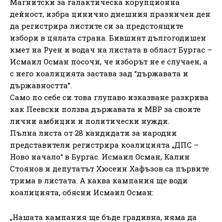
Магнитски за галактическа корупционна
дейност, избра цинично днешния празничен ден
да регистрира листите си за предстоящите
избори в цялата страна. Бившият дългогодишен
кмет на Руен и водач на листата в област Бургас –
Исмаил Осман посочи, че изборът не е случаен, а
с него коалицията застава зад “държавата и
държавността”.
Само по себе си това глупаво изказване разкрива
как Пеевски ползва държавата и МВР за своите
лични амбиции и политически нужди.
Пълна листа от 28 кандидати за народни
представители регистрира коалицията „ДПС –
Ново начало“ в Бургас. Исмаил Осман, Калин
Стоянов и депутатът Хюсеин Хафъзов са първите
трима в листата. А каква кампания ще води
коалицията, обясни Исмаил Осман:
„Нашата кампания ще бъде градивна, няма да