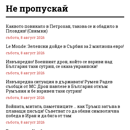
Не пропускай
Каквото повикало в Петрохан, такова се и обадило в
Пловдив! (Снимки)
събота, 8 август 2026
Le Monde: Зеленски дойде в Сърбия за 2 милиона евро!
събота, 8 август 2026
Извънредно! Военният дрон, който се взриви над
България тази сутрин, се оказа украински!
събота, 8 август 2026
Извънредна ситуация в държавата! Румен Радев
съобщи от МС: Дрон навлезе в България откъм
Румъния и бе взривен тази сутрин!
събота, 8 август 2026
Войната, митата, паметниците … как Тръмп затъна в
плаващи пясъци! Съветват го да обяви символична
победа в Иран и да бяга от там
събота, 8 август 2026