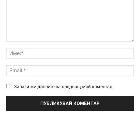
Коментар:
Им
Ema
Запази ми данните за следващ мой коментар.