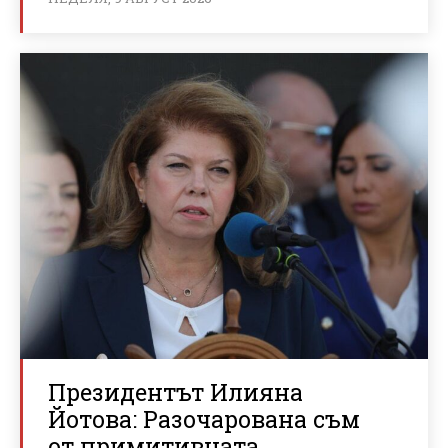
Президентът Илияна
Йотова: Разочарована съм
от примитивната