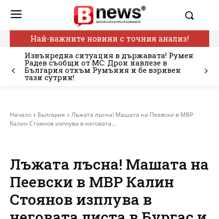
Най-важните новини с точния анализ!
Извънредна ситуация в държавата! Румен
Радев съобщи от МС: Дрон навлезе в
България откъм Румъния и бе взривен
тази сутрин!
Начало
България
Лъжата лъсна! Машата на Пеевски в МВР
Калин Стоянов изплува в неговата...
Лъжата лъсна! Машата на
Пеевски в МВР Калин
Стоянов изплува в
неговата листа в Бургас и