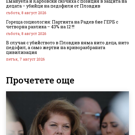
Емануела и Карбовски скочиха с позиция в защита на
децата – убийци на педофили от Пловдив
събота, 8 август 2026
Гореща социология: Партията на Радев бие ГЕРБ с
четворна разлика – 43% на 12 !!!
събота, 8 август 2026
В случая с убийството в Пловдив няма нито деца, нито
педофил, а само жертви на криворазбраната
цивилизация
петък, 7 август 2026
Прочетете още