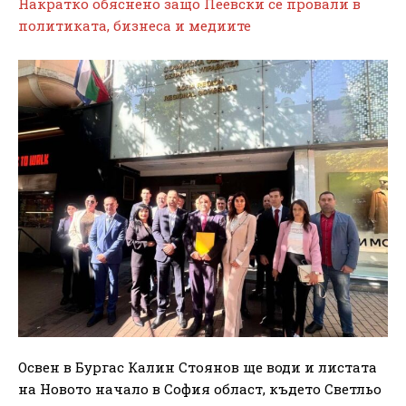
Накратко обяснено защо Пеевски се провали в
политиката, бизнеса и медиите
Освен в Бургас Калин Стоянов ще води и листата
на Новото начало в София област, където Светльо