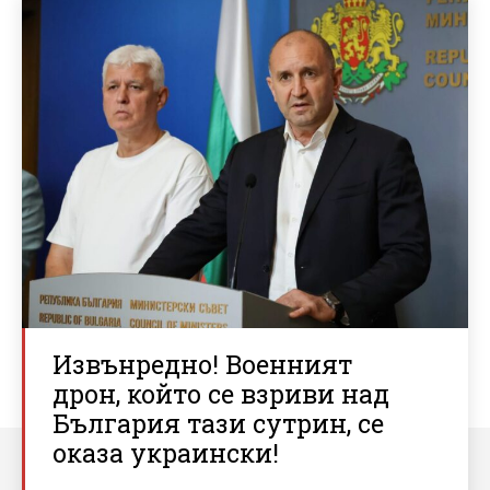
Извънредно! Военният
дрон, който се взриви над
България тази сутрин, се
оказа украински!