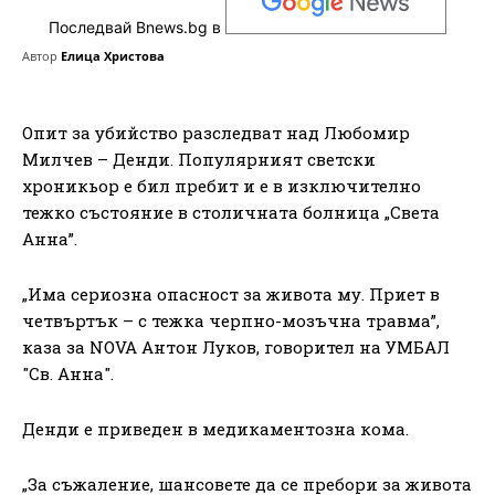
Последвай Bnews.bg в
Автор
Елица Христова
Опит за убийство разследват над Любомир
Милчев – Денди. Популярният светски
хроникьор е бил пребит и е в изключително
тежко състояние в столичната болница „Света
Анна”.
„Има сериозна опасност за живота му. Приет в
четвъртък – с тежка черпно-мозъчна травма”,
каза за NOVA Антон Луков, говорител на УМБАЛ
"Св. Анна".
Денди е приведен в медикаментозна кома.
„За съжаление, шансовете да се пребори за живота