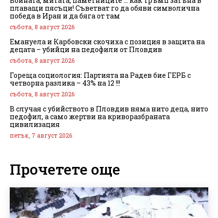
Войната, митата, паметниците … как Тръмп затъна в
плаващи пясъци! Съветват го да обяви символична
победа в Иран и да бяга от там
събота, 8 август 2026
Емануела и Карбовски скочиха с позиция в защита на
децата – убийци на педофили от Пловдив
събота, 8 август 2026
Гореща социология: Партията на Радев бие ГЕРБ с
четворна разлика – 43% на 12 !!!
събота, 8 август 2026
В случая с убийството в Пловдив няма нито деца, нито
педофил, а само жертви на криворазбраната
цивилизация
петък, 7 август 2026
Прочетете още