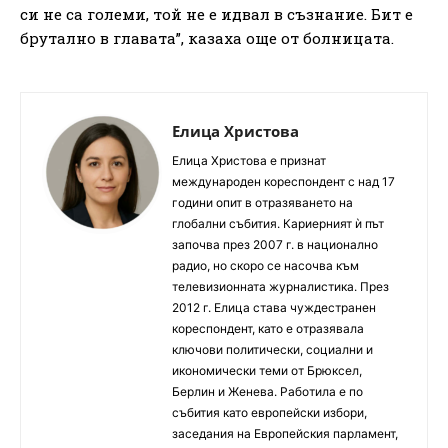
си не са големи, той не е идвал в съзнание. Бит е
брутално в главата”, казаха още от болницата.
Елица Христова
Елица Христова е признат
международен кореспондент с над 17
години опит в отразяването на
глобални събития. Кариерният ѝ път
започва през 2007 г. в национално
радио, но скоро се насочва към
телевизионната журналистика. През
2012 г. Елица става чуждестранен
кореспондент, като е отразявала
ключови политически, социални и
икономически теми от Брюксел,
Берлин и Женева. Работила е по
събития като европейски избори,
заседания на Европейския парламент,