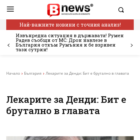
Най-важните новини с точния анализ!
Извънредна ситуация в държавата! Румен
Радев съобщи от МС: Дрон навлезе в
България откъм Румъния и бе взривен
тази сутрин!
Начало
България
Лекарите за Денди: Бит е брутално в главата
Лекарите за Денди: Бит е
брутално в главата