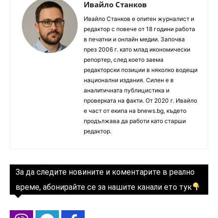
Ивайло Станков
Ивайло Станков е опитен журналист и
редактор с повече от 18 години работа
в печатни и онлайн медии. Започва
през 2006 г. като млад икономически
репортер, след което заема
редакторски позиции в няколко водещи
национални издания. Силен е в
аналитичната публицистика и
проверката на факти. От 2020 г. Ивайло
е част от екипа на bnews.bg, където
продължава да работи като старши
редактор.
За да следите новините и коментарите в реално
време, абонирайте се за нашите канали ето тук