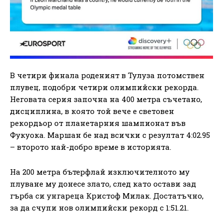
В четири финала роденият в Тулуза потомствен
плувец, подобри четири олимпийски рекорда.
Неговата серия започна на 400 метра съчетано,
дисциплина, в която той вече е световен
рекордьор от планетарния шампионат във
Фукуока. Маршан бе над всички с резултат 4:02.95
– второто най-добро време в историята.
На 200 метра бътерфлай изключителното му
плуване му донесе злато, след като остави зад
гърба си унгареца Кристоф Милак. Достатъчно,
за да счупи нов олимпийски рекорд с 1:51.21.