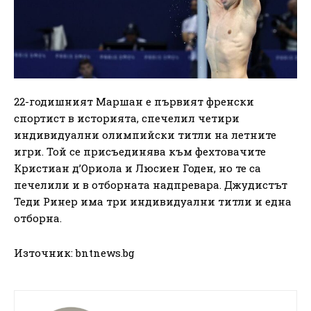
22-годишният Маршан е първият френски
спортист в историята, спечелил четири
индивидуални олимпийски титли на летните
игри. Той се присъединява към фехтовачите
Кристиан д’Ориола и Люсиен Годен, но те са
печелили и в отборната надпревара. Джудистът
Теди Ринер има три индивидуални титли и една
отборна.
Източник: bntnews.bg