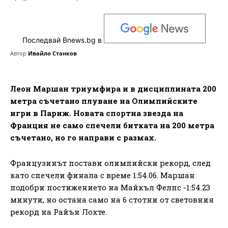
Последвай Bnews.bg в
Автор
Ивайло Станков
Леон Маршан триумфира и в дисциплината 200
метра съчетано плуване на Олимпийските
игри в Париж. Новата спортна звезда на
Франция не само спечели битката на 200 метра
съчетано, но го направи с размах.
Французинът постави олимпийски рекорд, след
като спечели финала с време 1:54.06. Маршан
подобри постижението на Майкъл Фелпс -1:54.23
минути, но остана само на 6 стотни от световния
рекорд на Райън Лохте.