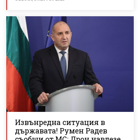
Извънредна ситуация в
държавата! Румен Радев
съобщи от МС: Дрон навлезе