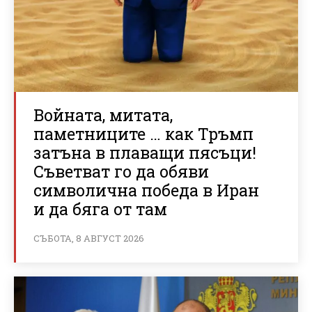
Войната, митата,
паметниците … как Тръмп
затъна в плаващи пясъци!
Съветват го да обяви
символична победа в Иран
и да бяга от там
СЪБОТА, 8 АВГУСТ 2026