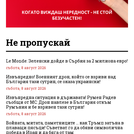
Не пропускай
Le Monde: Зеленски дойде в Сърбия за 2 милиона евро!
събота, 8 август 2026
Извънредно! Военният дрон, който се взриви над
България тази сутрин, се оказа украински!
събота, 8 август 2026
Извънредна ситуация в държавата! Румен Радев
съобщи от МС: Дрон навлезе в България откъм
Румъния и бе взривен тази сутрин!
събота, 8 август 2026
Войната, митата, паметниците … как Тръмп затъна в
плаващи пясъци! Съветват го да обяви символична
победа в Иран и да бяга от там