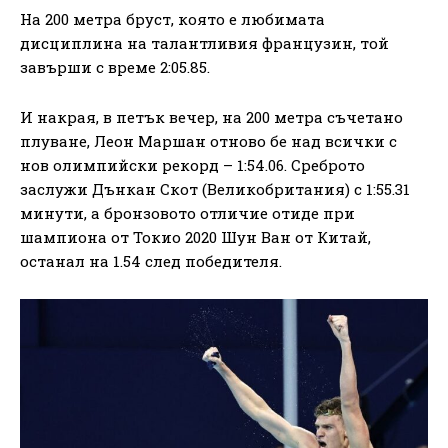
На 200 метра бруст, която е любимата
дисциплина на талантливия французин, той
завърши с време 2:05.85.
И накрая, в петък вечер, на 200 метра съчетано
плуване, Леон Маршан отново бе над всички с
нов олимпийски рекорд – 1:54.06. Среброто
заслужи Дънкан Скот (Великобритания) с 1:55.31
минути, а бронзовото отличие отиде при
шампиона от Токио 2020 Шун Ван от Китай,
останал на 1.54 след победителя.