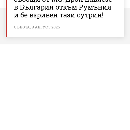
в България откъм Румъния
и бе взривен тази сутрин!
СЪБОТА, 8 АВГУСТ 2026
За bnews.bg
За нас
Реклама
Условия за ползване
Политика за бисквитки
Контакти