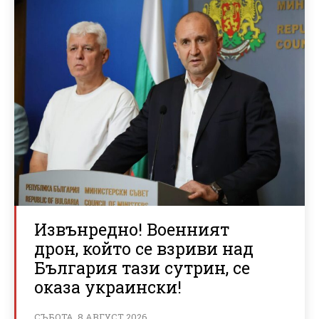
Извънредно! Военният
дрон, който се взриви над
България тази сутрин, се
оказа украински!
СЪБОТА, 8 АВГУСТ 2026