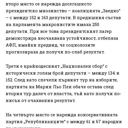
второ място се нарежда досегашното
президентско мнозинство – коалицията „Заедно“
– с между 152 и 163 депутати. В предишния състав
на парламента макронистите имаха 250
депутати. При все това президентският лагер
демонстрира неочаквана устойчивост, отбеляза
АФП, имайки предвид, че социолозите
прогнозираха да получи по-слаб резултат.
Трети е крайнодесният „Национален сбор“ с
исторически голям брой депутати – между 134 и
152. След като спечели първият тур на изборите,
партията на Марин Льо Пен обаче остава след
втория тур далеч от властта, тъй като получи по-
нисък от очаквания резултат.
На четвърто място се нарежда консервативната
партия „Републиканците“ с между 61 и 67 народни