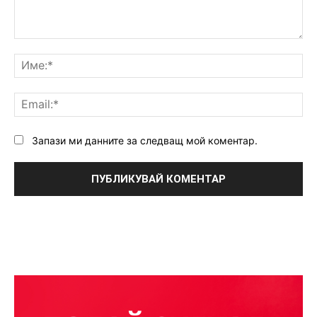
Коментар:
Им
Ema
Запази ми данните за следващ мой коментар.