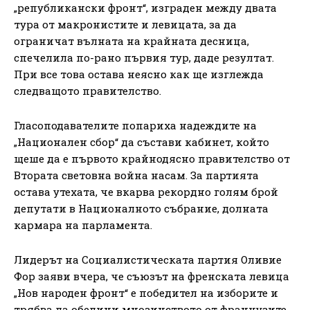
„републикански фронт“, изграден между двата
тура от макронистите и левицата, за да
ограничат вълната на крайната десница,
спечелила по-рано първия тур, даде резултат.
При все това остава неясно как ще изглежда
следващото правителство.
Гласоподавателите попариха надеждите на
„Национален сбор“ да състави кабинет, който
щеше да е първото крайнодясно правителство от
Втората световна война насам. За партията
остава утехата, че вкарва рекордно голям брой
депутати в Националното събрание, долната
кармара на парламента.
Лидерът на Социалистическата партия Оливие
Фор заяви вчера, че съюзът на френската левица
„Нов народен фронт“ е победител на изборите и
трябва да обедини мнозинството от французите,