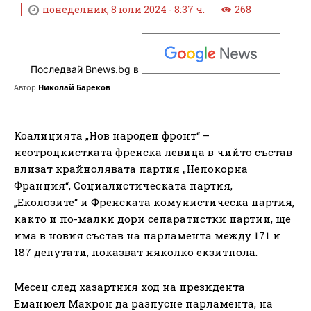
понеделник, 8 юли 2024 - 8:37 ч.
268
Последвай Bnews.bg в
Автор
Николай Бареков
Коалицията „Нов народен фронт“ –
неотроцкистката френска левица в чийто състав
влизат крайнолявата партия „Непокорна
Франция“, Социалистическата партия,
„Еколозите“ и Френската комунистическа партия,
както и по-малки дори сепаратистки партии, ще
има в новия състав на парламента между 171 и
187 депутати, показват няколко екзитпола.
Месец след хазартния ход на президента
Еманюел Макрон да разпусне парламента, на