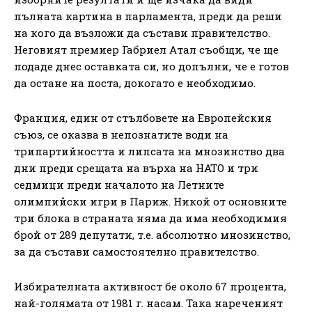
пълната картина в парламента, преди да реши
на кого да възложи да състави правителство.
Неговият премиер Габриел Атал съобщи, че ще
подаде днес оставката си, но допълни, че е готов
да остане на поста, докогато е необходимо.
Франция, един от стълбовете на Европейския
съюз, се оказва в непознатите води на
трипартийността и липсата на мнозинство два
дни преди срещата на върха на НАТО и три
седмици преди началото на Летните
олимпийски игри в Париж. Никой от основните
три блока в страната няма да има необходимия
брой от 289 депутати, т.е. абсолютно мнозинство,
за да състави самостоятелно правителство.
Избирателната активност бе около 67 процента,
най-голямата от 1981 г. насам. Така нареченият