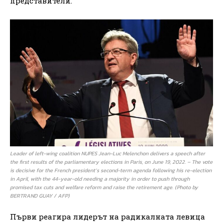
представители.
Leader of left-wing coalition NUPES Jean-Luc Melenchon delivers a speech after
the first results of the parliamentary elections in Paris, on June 19, 2022. – The vote
is decisive for the French president’s second-term agenda following his re-election
in April, with the 44-year-old needing a majority in order to push through
promised tax cuts and welfare reform and raise the retirement age. (Photo by
BERTRAND GUAY / AFP)
Първи реагира лидерът на радикалната левица