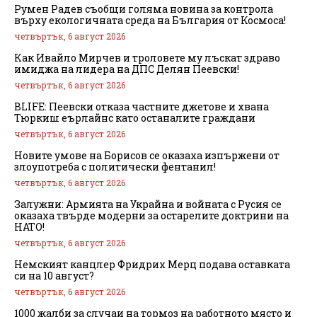
Румен Радев съобщи голяма новина за контрола
върху екологичната среда на България от Космоса!
четвъртък, 6 август 2026
Как Ивайло Мирчев и троловете му лъскат здраво
имиджа на лидера на ДПС Делян Пеевски!
четвъртък, 6 август 2026
BLIFE: Пеевски отказа частните джетове и хвана
Тюркиш еърлайнс като останалите граждани
четвъртък, 6 август 2026
Новите умове на Борисов се оказаха изпържени от
злоупотреба с политически фентанил!
четвъртък, 6 август 2026
Залужни: Армията на Украйна и войната с Русия се
оказаха твърде модерни за остарелите доктрини на
НАТО!
четвъртък, 6 август 2026
Немският канцлер Фридрих Мерц подава оставката
си на 10 август?
четвъртък, 6 август 2026
1000 жалби за случаи на тормоз на работното място и