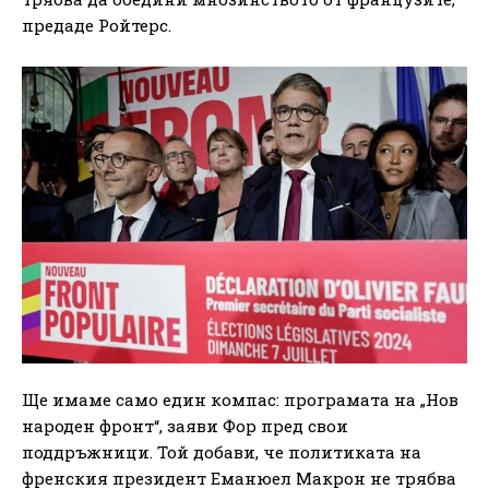
предаде Ройтерс.
Ще имаме само един компас: програмата на „Нов
народен фронт“, заяви Фор пред свои
поддръжници. Той добави, че политиката на
френския президент Еманюел Макрон не трябва