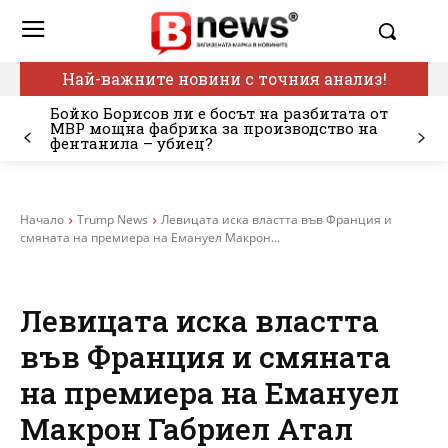
Най-важните новини с точния анализ!
Бойко Борисов ли е босът на разбитата от
МВР мощна фабрика за производство на
фентанила – убиец?
Начало
Trump News
Левицата иска властта във Франция и
смяната на премиера на Емануел Макрон...
Левицата иска властта
във Франция и смяната
на премиера на Емануел
Макрон Габриел Атал