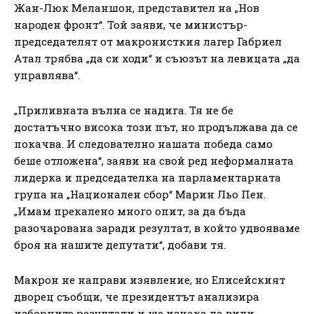
Жан-Люк Меланшон, представител на „Нов
народен фронт“. Той заяви, че министър-
председателят от макронисткия лагер Габриел
Атал трябва „да си ходи“ и съюзът на левицата „да
управлява“.
„Приливната вълна се надига. Тя не бе
достатъчно висока този път, но продължава да се
покачва. И следователно нашата победа само
беше отложена“, заяви на свой ред неформалната
лидерка и председателка на парламентарната
група на „Национален сбор“ Марин Льо Пен.
„Имам прекалено много опит, за да бъда
разочарована заради резултат, в който удвояваме
броя на нашите депутати“, добави тя.
Макрон не направи изявление, но Елисейският
дворец съобщи, че президентът анализира
изборните резултати и ще изчака да види