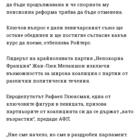
да бъде продължавана и че спорната му
пенсионна реформа трябва да бъде отменена.
Ключов въпрос е дали левичарският съюз ще
остане обединен и ще постигне съгласие какъв
курс да поеме, отбелязва Ройтерс.
Лидерът на крайнолявата партия „Непокорна
Франция“ Жан-Люк Меланшон изключи
възможността за широка коалиция с партии от
различни политически течения.
Евродепутатът Рафаел Глюксман, една от
ключовите фигури в левицата, призова
партньорите от коалицията си да се държат „като
възрастни“, предаде АФП.
„Ние сме начело, но сме в раздробен парламент.