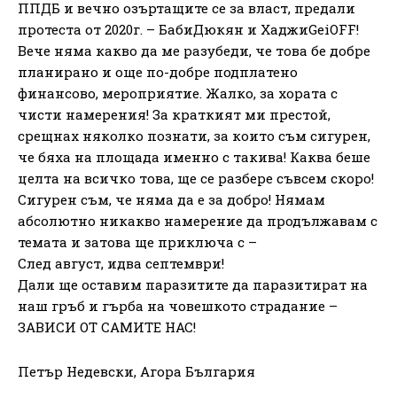
ППДБ и вечно озъртащите се за власт, предали
протеста от 2020г. – БабиДюкян и ХаджиGeiOFF!
Вече няма какво да ме разубеди, че това бе добре
планирано и още по-добре подплатено
финансово, мероприятие. Жалко, за хората с
чисти намерения! За краткият ми престой,
срещнах няколко познати, за които съм сигурен,
че бяха на площада именно с такива! Каква беше
целта на всичко това, ще се разбере съвсем скоро!
Сигурен съм, че няма да е за добро! Нямам
абсолютно никакво намерение да продължавам с
темата и затова ще приключа с –
След август, идва септември!
Дали ще оставим паразитите да паразитират на
наш гръб и гърба на човешкото страдание –
ЗАВИСИ ОТ САМИТЕ НАС!
Петър Недевски, Агора България