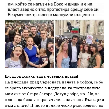
Експлоатираха, една човешка драма!
На площада пред Съдебната палата в София, се бе
събрало множество в подкрепа на пострадалото
момиче от Стара Загора. Дотук добре, но… Но, на
площада бяха и паразитите, завличащи България
към дъното! Цялото политическо ръководство на