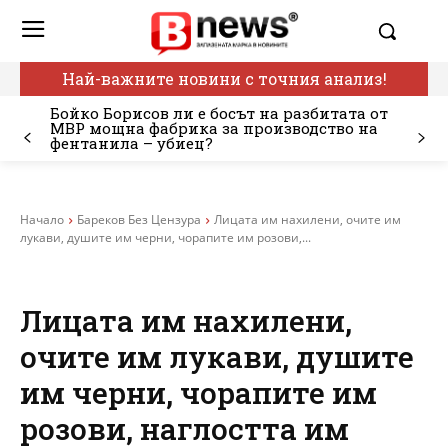
Най-важните новини с точния анализ!
Бойко Борисов ли е босът на разбитата от
МВР мощна фабрика за производство на
фентанила – убиец?
Начало
Бареков Без Цензура
Лицата им нахилени, очите им
лукави, душите им черни, чорапите им розови,...
Лицата им нахилени,
очите им лукави, душите
им черни, чорапите им
розови, наглостта им