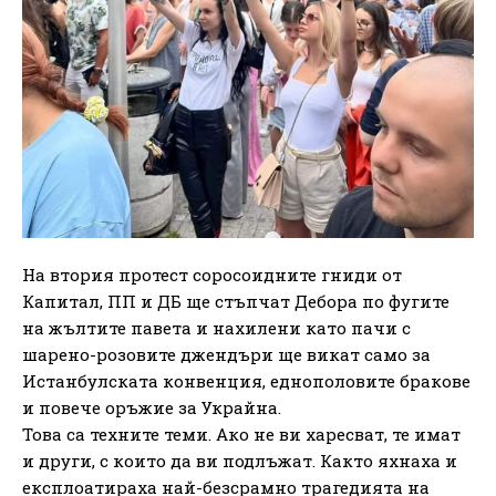
На втория протест соросоидните гниди от
Капитал, ПП и ДБ ще стъпчат Дебора по фугите
на жълтите павета и нахилени като пачи с
шарено-розовите джендъри ще викат само за
Истанбулската конвенция, еднополовите бракове
и повече оръжие за Украйна.
Това са техните теми. Ако не ви харесват, те имат
и други, с които да ви подлъжат. Както яхнаха и
експлоатираха най-безсрамно трагедията на