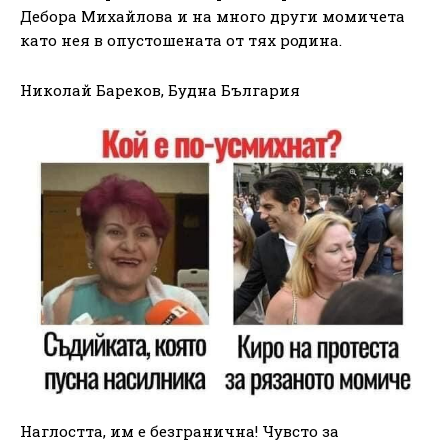
Дебора Михайлова и на много други момичета
като нея в опустошената от тях родина.
Николай Бареков, Будна България
Наглостта, им е безгранична! Чувсто за