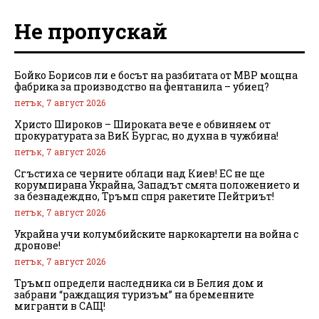
Не пропускай
Бойко Борисов ли е босът на разбитата от МВР мощна
фабрика за производство на фентанила – убиец?
петък, 7 август 2026
Христо Широков – Широката вече е обвиняем от
прокуратурата за ВиК Бургас, но духна в чужбина!
петък, 7 август 2026
Сгъстиха се черните облаци над Киев! ЕС не ще
корумпирана Украйна, Западът смята положението и
за безнадеждно, Тръмп спря ракетите Пейтриът!
петък, 7 август 2026
Украйна учи колумбийските наркокартели на война с
дронове!
петък, 7 август 2026
Тръмп определи наследника си в Белия дом и
забрани “раждащия туризъм” на бременните
мигранти в САЩ!