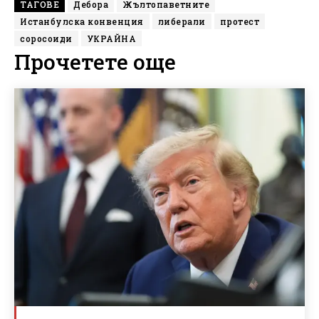
ТАГОВЕ
Дебора
Жълтопаветните
Истанбулска конвенция
либерали
протест
соросоиди
УКРАЙНА
Прочетете още