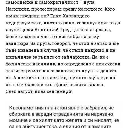
самооценка и самокритичност – нула!
Насилник, протестиращ срещу насилието! Кого
имам предвид ли? Едно Харвардско
недоразумение, инсталирано от задкулисието да
доунищожи България! Пред цялата държава,
беше извадена част от извънбраната му
авантюра. За друга, говорят, че стои в запас и ще
бъде извадена в случай, че стъпи накриво и не
изпълнява заръките от зайчарника. Да, не е
физически насилник, но определено е психчески
такъв спрямо своята законна съпруга и децата
си. А психичното насилие, в много случаи, е по-
силно и болезнено от физическото такова.
След август, идва септември!