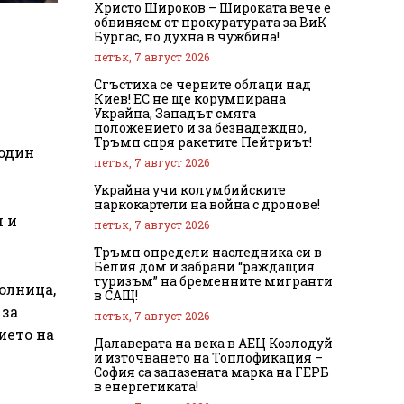
Христо Широков – Широката вече е
обвиняем от прокуратурата за ВиК
Бургас, но духна в чужбина!
петък, 7 август 2026
Сгъстиха се черните облаци над
Киев! ЕС не ще корумпирана
Украйна, Западът смята
положението и за безнадеждно,
Тръмп спря ракетите Пейтриът!
подин
петък, 7 август 2026
Украйна учи колумбийските
наркокартели на война с дронове!
м и
петък, 7 август 2026
Тръмп определи наследника си в
Белия дом и забрани “раждащия
туризъм” на бременните мигранти
олница,
в САЩ!
 за
петък, 7 август 2026
ието на
Далаверата на века в АЕЦ Козлодуй
и източването на Топлофикация –
София са запазената марка на ГЕРБ
в енергетиката!