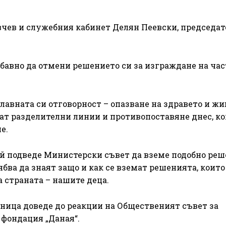
вчев и служебния кабинет Делян Пеевски, председат
бавно да отмени решението си за изграждане на ча
авната си отговорност – опазване на здравето и жи
ват разделителни линии и противопоставяне днес, ко
е.
й подведе Министерски съвет да вземе подобно реш
бва да знаят защо и как се вземат решенията, които
 страната – нашите деца.
ница доведе до реакции на Общественият съвет за
 фондация „Даная“.