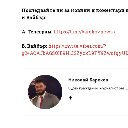
Последвайте ни за новини и коментари в
и Вайбър:
А. Телеграм:
https://t.me/barekovnews /
Б. Вайбър:
https://invite.viber.com/?
g2=AQAJbAGSQIE9HlJSZyckD9TY9ZwufqyU
Николай Бареков
Буден гражданин, журналист без це