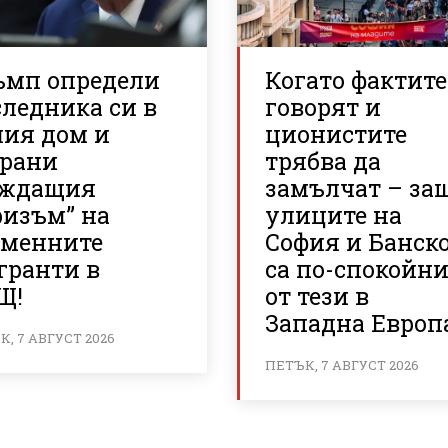
ъмп определи
Когато фактите
ледника си в
говорят и
лия дом и
ционистите
брани
трябва да
аждащия
замълчат – за
ризъм” на
улиците на
еменните
София и Банск
гранти в
са по-спокойн
Щ!
от тези в
Западна Европ
, 7 АВГУСТ 2026
ПЕТЪК, 7 АВГУСТ 2026