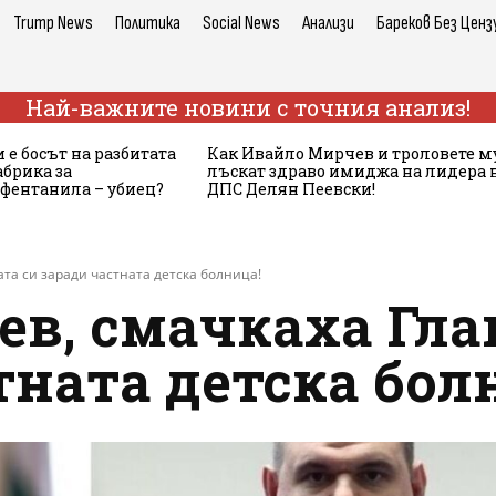
Trump News
Политика
Social News
Анализи
Бареков Без Ценз
Най-важните новини с точния анализ!
 е босът на разбитата
Как Ивайло Мирчев и троловете м
брика за
лъскат здраво имиджа на лидера 
 фентанила – убиец?
ДПС Делян Пеевски!
ата си заради частната детска болница!
ев, смачкаха Гла
тната детска бол