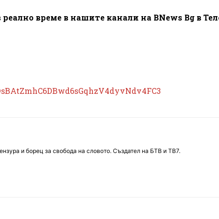
 реално време в нашите канали на BNews Bg в Те
DsBAtZmhC6DBwd6sGqhzV4dyvNdv4FC3
нзура и борец за свобода на словото. Създател на БТВ и ТВ7.