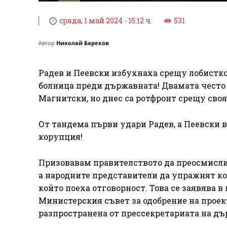
сряда, 1 май 2024 - 15:12 ч.
531
Автор
Николай Бареков
Радев и Пеевски избухнаха срещу лобистко
болница преди държавната! Двамата често
Магнитски, но днес са ротфронт срещу своя
От тандема първи удари Радев, а Пеевски 
корупция!
Призовавам правителството да преосмисли 
а народните представители да упражнят ко
който поеха отговорност. Това се заявява 
Министерския съвет за одобрение на проект
разпространена от прессекретариата на дъ