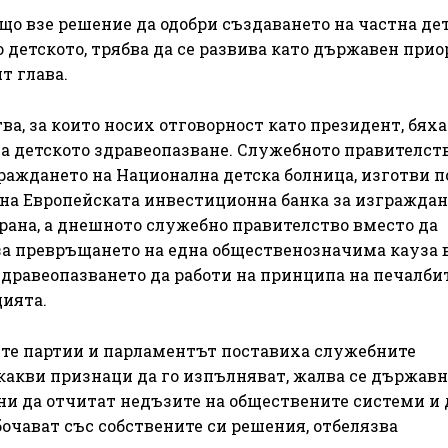
о взе решение да одобри създаването на частна де
 детското, трябва да се развива като държавен приор
т глава.
ва, за които носих отговорност като президент, бях
а детското здравеопазване. Служебното правителств
раждането на Национална детска болница, изготви п
на Европейската инвестиционна банка за изграждане
рана, а днешното служебно правителство вместо да
за превръщането на една общественозначима кауза 
дравеопазването да работи на принципа на печалбите
цията.
те партии и парламентът поставиха служебните
икакви признаци да го изпълняват, жалва се държав
и да отчитат недъзите на обществените системи и 
бочават със собствените си решения, отбелязва