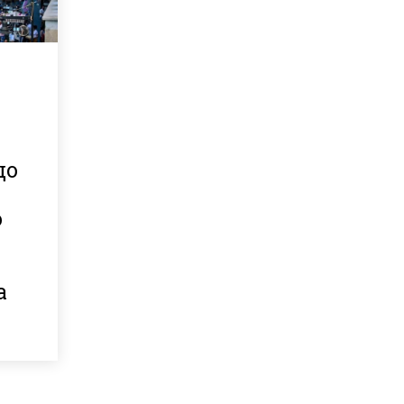
що
о
и
а