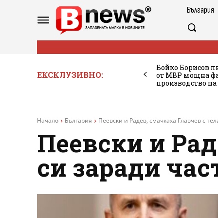
България
Бойко Борисов ли
ЕКСКЛУЗИВНО:
от МВР мощна фа
производство на
Начало
България
Пеевски и Радев, смачкаха Главчев с тел
Пеевски и Рад
си заради час