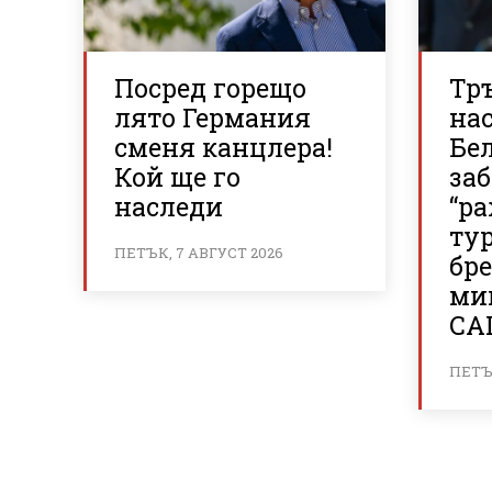
Посред горещо
Тр
лято Германия
нас
сменя канцлера!
Бе
Кой ще го
за
наследи
“р
ту
ПЕТЪК, 7 АВГУСТ 2026
бр
ми
СА
ПЕТЪК