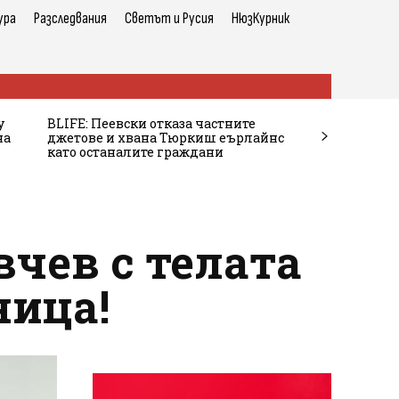
ура
Разследвания
Светът и Русия
НюзКурник
у
BLIFE: Пеевски отказа частните
на
джетове и хвана Тюркиш еърлайнс
като останалите граждани
вчев с телата
ница!