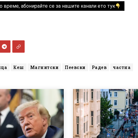
о време, абонирайте се за нашите канали ето тук
ица
Кеш
Магнитски
Пеевски
Радев
частна