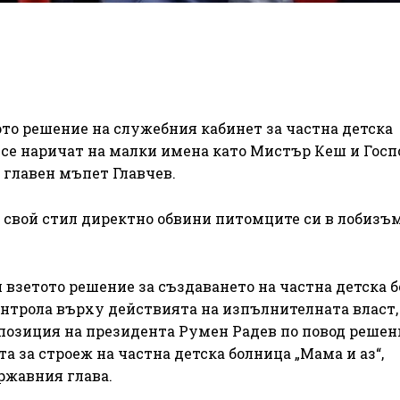
то решение на служебния кабинет за частна детска
 се наричат на малки имена като Мистър Кеш и Гос
 главен мъпет Главчев.
в свой стил директно обвини питомците си в лобизъ
взетото решение за създаването на частна детска б
нтрола върху действията на изпълнителната власт,
в позиция на президента Румен Радев по повод решен
а за строеж на частна детска болница „Мама и аз“,
ржавния глава.