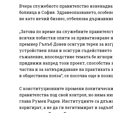
Вчера служебното правителство изненадващ
болница в София. Здравеопазването, особено
не като нечий бизнес, отбелязва държавния
„Затова по време на служебните правителст
всички лобистки опити за приватизиране н
премиер Гълъб Донев осигури терен за изг
устройствен план и осигури съдействието 
съжаление, впоследствие темата бе игнори
придвижи напред този проект, способства 
частна и за затвърждаване на практиката з
в обществена полза“, се посочва още в пози
С конституционните промени политически
правителства под свой контрол, но няма н
глава Румен Радев. Институциите са длъжн
коригират, а не да ги легитимират и задъл