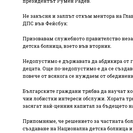
президентът Румен Радев.
Не закъсня и залпът откъм ментора на Гла
ДПС във Фейсбук:
Призовавам служебното правителство неза
детска болница, взето във вторник.
Недопустимо е държавата да абдикира от гл
децата. Още по-недопустимо е да се създа
повече от всякога се нуждаем от обединени
Българските граждани трябва да научат ко
чии лобистки интереси обслужи. Хората тря
засягат най-ценния капитал за бъдещето на
Припомняме, че решението за частната бол
създаване на Национална детска болница и