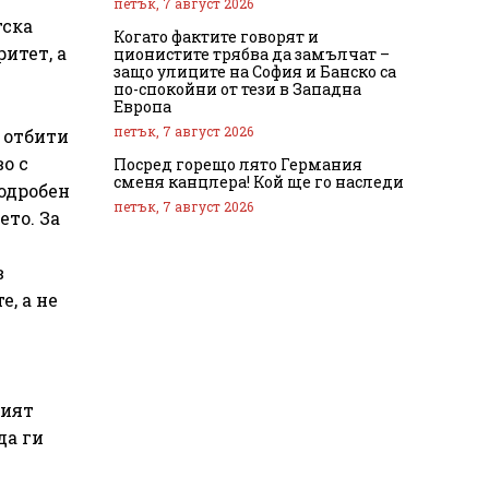
петък, 7 август 2026
тска
Когато фактите говорят и
итет, а
ционистите трябва да замълчат –
защо улиците на София и Банско са
по-спокойни от тези в Западна
Европа
петък, 7 август 2026
а отбити
о с
Посред горещо лято Германия
сменя канцлера! Кой ще го наследи
одробен
петък, 7 август 2026
то. За
в
, а не
ният
да ги