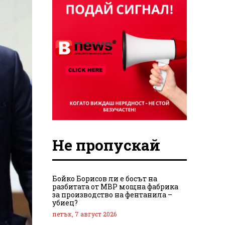
Не пропускай
Бойко Борисов ли е босът на
разбитата от МВР мощна фабрика
за производство на фентанила –
убиец?
петък, 7 август 2026