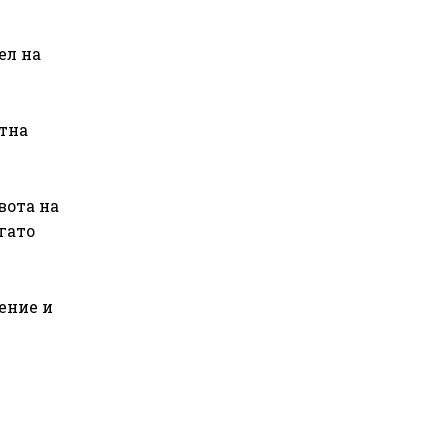
ел на
стна
вота на
гато
ение и