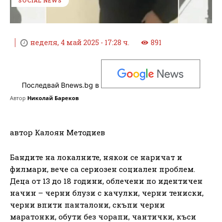
SOCIAL NEWS
неделя, 4 май 2025 - 17:28 ч.
891
Последвай Bnews.bg в
Автор
Николай Бареков
автор Калоян Методиев
Бандите на локалните, някои се наричат и
филмари, вече са сериозен социален проблем.
Деца от 13 до 18 години, облечени по идентичен
начин – черни блузи с качулки, черни тениски,
черни впити панталони, скъпи черни
маратонки, обути без чорапи, чантички, къси