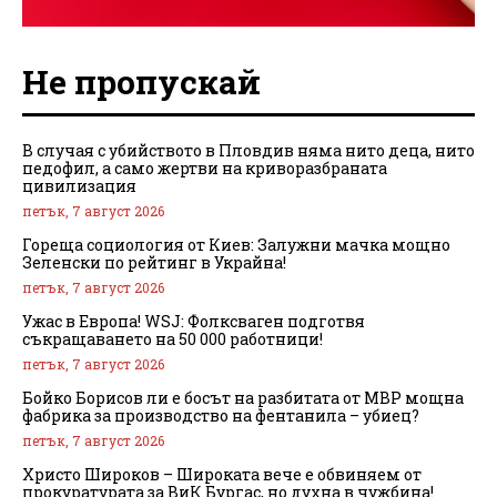
Не пропускай
В случая с убийството в Пловдив няма нито деца, нито
педофил, а само жертви на криворазбраната
цивилизация
петък, 7 август 2026
Гореща социология от Киев: Залужни мачка мощно
Зеленски по рейтинг в Украйна!
петък, 7 август 2026
Ужас в Европа! WSJ: Фолксваген подготвя
съкращаването на 50 000 работници!
петък, 7 август 2026
Бойко Борисов ли е босът на разбитата от МВР мощна
фабрика за производство на фентанила – убиец?
петък, 7 август 2026
Христо Широков – Широката вече е обвиняем от
прокуратурата за ВиК Бургас, но духна в чужбина!