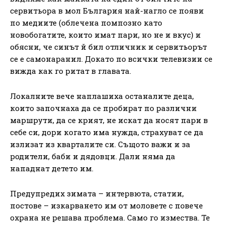
сервитьора в мол България най-нагло се появи
по медиите (облечена помпозно като
новобогатите, които имат пари, но не и вкус) и
обясни, че синът й бил отличник и сервитьорът
се е самонаранил. Докато по всички телевизии се
вижда как го ритат в главата.
Локалните вече наплашиха останалите деца,
които започнаха да се пробират по различни
маршрути, да се крият, не искат да носят пари в
себе си, дори когато има нужда, страхуват се да
излизат из кварталите си. Същото важи и за
родители, баби и дядовци. Дали няма да
нападнат детето им.
Предупредих зимата – интервюта, статии,
постове – изкарването им от моловете с повече
охрана не решава проблема. Само го измества. Те