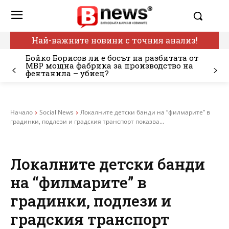
Най-важните новини с точния анализ!
Бойко Борисов ли е босът на разбитата от
МВР мощна фабрика за производство на
фентанила – убиец?
Начало
Social News
Локалните детски банди на “филмарите” в
градинки, подлези и градския транспорт показва...
Локалните детски банди
на “филмарите” в
градинки, подлези и
градския транспорт