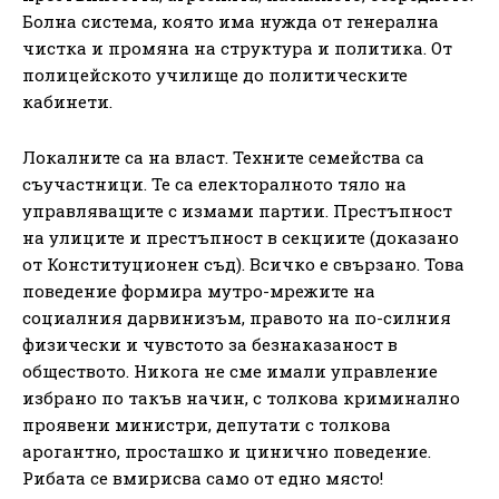
Болна система, която има нужда от генерална
чистка и промяна на структура и политика. От
полицейското училище до политическите
кабинети.
Локалните са на власт. Техните семейства са
съучастници. Те са електоралното тяло на
управляващите с измами партии. Престъпност
на улиците и престъпност в секциите (доказано
от Конституционен съд). Всичко е свързано. Това
поведение формира мутро-мрежите на
социалния дарвинизъм, правото на по-силния
физически и чувстото за безнаказаност в
обществото. Никога не сме имали управление
избрано по такъв начин, с толкова криминално
проявени министри, депутати с толкова
арогантно, просташко и цинично поведение.
Рибата се вмирисва само от едно място!