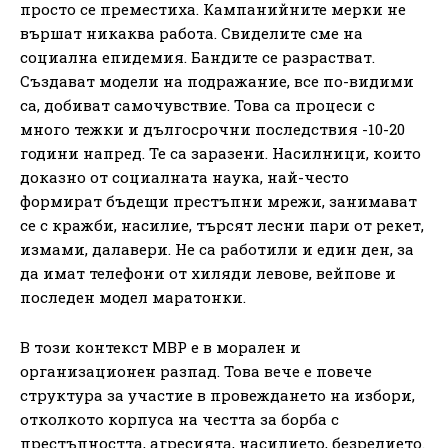
просто се преместиха. Кампанийните мерки не
вършат никаква работа. Свиделите сме на
социална епидемия. Бандите се разрастват.
Създават модели на подражание, все по-видими
са, добиват самочувствие. Това са процеси с
много тежки и дългосрочни последствия -10-20
години напред. Те са заразени. Насилници, които
доказно от социалната наука, най-често
формират бъдещи престъпни мрежи, занимават
се с кражби, насилие, търсят лесни пари от рекет,
измами, далавери. Не са работили и един ден, за
да имат телефони от хиляди левове, вейпове и
последен модел маратонки.
В този контекст МВР е в морален и
организационен разпад. Това вече е повече
структура за участие в провеждането на избори,
отколкото корпуса на честта за борба с
престъпността, агресията, насилието, безредието.