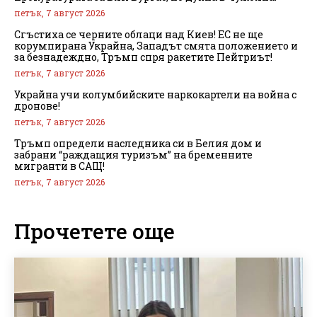
петък, 7 август 2026
Сгъстиха се черните облаци над Киев! ЕС не ще
корумпирана Украйна, Западът смята положението и
за безнадеждно, Тръмп спря ракетите Пейтриът!
петък, 7 август 2026
Украйна учи колумбийските наркокартели на война с
дронове!
петък, 7 август 2026
Тръмп определи наследника си в Белия дом и
забрани “раждащия туризъм” на бременните
мигранти в САЩ!
петък, 7 август 2026
Прочетете още