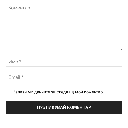
Коментар:
Им
Ema
Запази ми данните за следващ мой коментар.