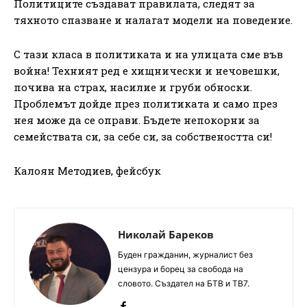
Политиците създават правилата, следят за
тяхното спазване и налагат модели на поведение.
С тази класа в политиката и на улицата сме във
война! Техният ред е хищнически и нечовешки,
почива на страх, насилие и груби обноски.
Проблемът дойде през политиката и само през
нея може да се оправи. Бъдете непокорни за
семействата си, за себе си, за собствеността си!
Калоян Методиев, фейсбук
Николай Бареков
Буден гражданин, журналист без
цензура и борец за свобода на
словото. Създател на БТВ и ТВ7.