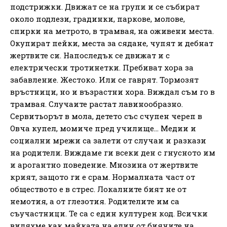
подстрижки. Движат се на групи и се събират
около подлези, градинки, паркове, молове,
спирки на метрото, в трамвая, на оживени места.
Окупират пейки, места за сядане, чупят и дебнат
жертвите си. Напоследък се движат и с
електрически тротинетки. Пребиват хора за
забавление. Жестоко. Или се гаврят. Тормозят
връстници, но и възрастни хора. Виждал съм го в
трамвая. Случаите растат лавинообразно.
Сервитьорът в мола, детето със счупен череп в
Овча купел, момиче пред училище… Медии и
социални мрежи са залети от случаи и разкази
на родители. Виждаме ги всеки ден с гнусното им
и арогантно поведение. Мнозина от жертвите
крият, защото ги е срам. Нормалната част от
обществото е в стрес. Локалните бият не от
немотия, а от глезотия. Родителите им са
съучастници. Те са с един културен код. Всички
видяхме как майката на един от биячите на