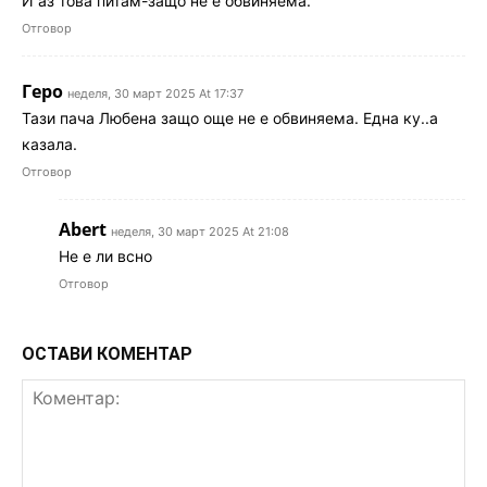
И аз това питам-защо не е обвиняема.
Отговор
Геро
неделя, 30 март 2025 At 17:37
Тази пача Любена защо още не е обвиняема. Една ку..а
казала.
Отговор
Abert
неделя, 30 март 2025 At 21:08
Не е ли всно
Отговор
ОСТАВИ КОМЕНТАР