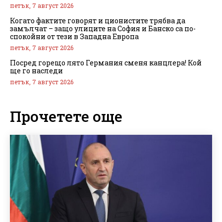
петък, 7 август 2026
Когато фактите говорят и ционистите трябва да
замълчат – защо улиците на София и Банско са по-
спокойни от тези в Западна Европа
петък, 7 август 2026
Посред горещо лято Германия сменя канцлера! Кой
ще го наследи
петък, 7 август 2026
Прочетете още