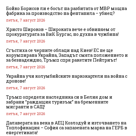
Бойко Борисов ли е босът на разбитата от МВР мощна
фабрика за производство на фентанила – убиец?
петък, 7 август 2026
Христо Широков – Широката вече е обвиняем от
прокуратурата за ВиК Бургас, но духна в чужбина!
петък, 7 август 2026
Сгъстиха се черните облаци над Киев! ЕС не ще
корумпирана Украйна, Западът смята положението и
за безнадеждно, Тръмп спря ракетите Пейтриът!
петък, 7 август 2026
Украйна учи колумбийските наркокартели на война с
дронове!
петък, 7 август 2026
Тръмп определи наследника си в Белия дом и
забрани “раждащия туризъм” на бременните
мигранти в САЩ!
петък, 7 август 2026
Далаверата на века в АЕЦ Козлодуй и източването на
Топлофикация – София са запазената марка на ГЕРБ в
енергетиката!