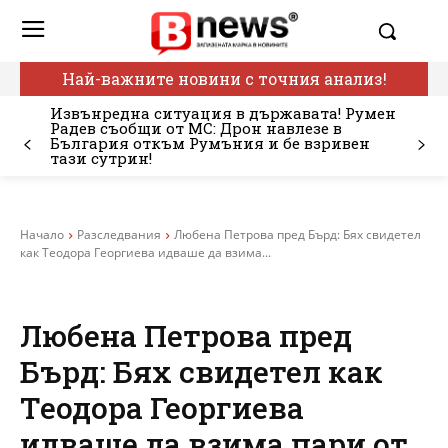
Най-важните новини с точния анализ!
Извънредна ситуация в държавата! Румен
Радев съобщи от МС: Дрон навлезе в
България откъм Румъния и бе взривен
тази сутрин!
Начало
Разследвания
Любена Петрова пред Бърд: Бях свидетел
как Теодора Георгиева идваше да взима...
Любена Петрова пред
Бърд: Бях свидетел как
Теодора Георгиева
идваше да взима пари от