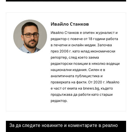
Ивайло Станков
Ивайло Станков е опитен журналист и
редактор с повече от 18 години работа
в печатни и онлайн медии. Започва
през 2006 г. като млад икономически
репортер, след което заема
редакторски позиции в няколко водещи
национални издания. Силен е в
аналитичната публицистика и
проверката на факти. От 2020 г. Ивайло
е част от екипа на bnews.bg, където
продължава да работи като старши
редактор.
За да следите новините и коментарите в реално