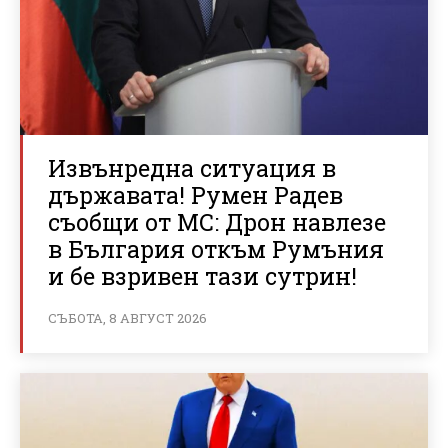
Извънредна ситуация в
държавата! Румен Радев
съобщи от МС: Дрон навлезе
в България откъм Румъния
и бе взривен тази сутрин!
СЪБОТА, 8 АВГУСТ 2026