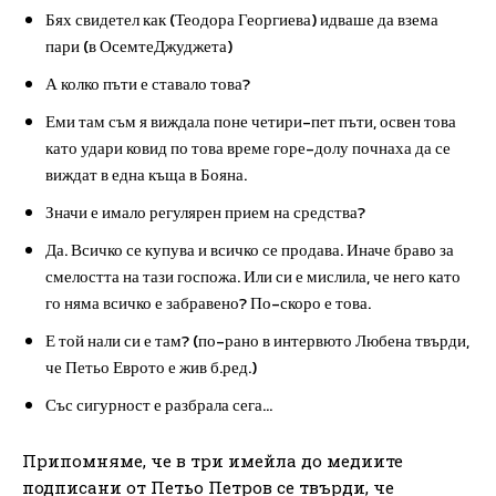
Бях свидетел как (Теодора Георгиева) идваше да взема
пари (в ОсемтеДжуджета)
А колко пъти е ставало това?
Еми там съм я виждала поне четири-пет пъти, освен това
като удари ковид по това време горе-долу почнаха да се
виждат в една къща в Бояна.
Значи е имало регулярен прием на средства?
Да. Всичко се купува и всичко се продава. Иначе браво за
смелостта на тази госпожа. Или си е мислила, че него като
го няма всичко е забравено? По-скоро е това.
Е той нали си е там? (по-рано в интервюто Любена твърди,
че Петьо Еврото е жив б.ред.)
Със сигурност е разбрала сега…
Припомняме, че в три имейла до медиите
подписани от Петьо Петров се твърди, че