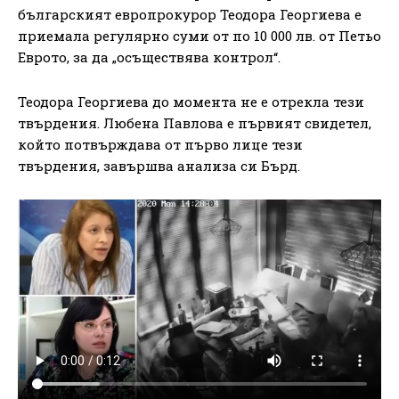
българският европрокурор Теодора Георгиева е
приемала регулярно суми от по 10 000 лв. от Петьо
Еврото, за да „осъществява контрол“.
Теодора Георгиева до момента не е отрекла тези
твърдения. Любена Павлова е първият свидетел,
който потвърждава от първо лице тези
твърдения, завършва анализа си Бърд.