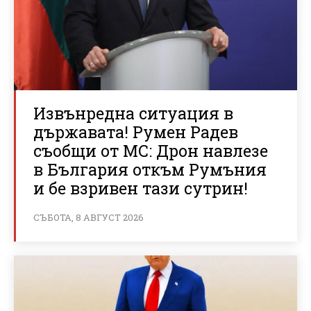
Извънредна ситуация в
държавата! Румен Радев
съобщи от МС: Дрон навлезе
в България откъм Румъния
и бе взривен тази сутрин!
СЪБОТА, 8 АВГУСТ 2026