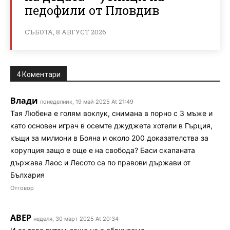
педофили от Пловдив
СЪБОТА, 8 АВГУСТ 2026
4 Коментари
Влади
понеделник, 19 май 2025 At 21:49
Тая Любена е голям воклук, снимана в порно с 3 мъже и
като основен играч в осемте джуджета хотели в Гърция,
къщи за милиони в Бояна и около 200 доказателства за
корупция защо е още е на свобода? Баси скапаната
държава Лаос и Лесото са по правови държави от
Бълхария
Отговор
АВЕР
неделя, 30 март 2025 At 20:34