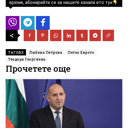
време, абонирайте се за нашите канали ето тук
ТАГОВЕ
Любена Петрова
Петьо Еврото
Теодора Георгиева
Прочетете още