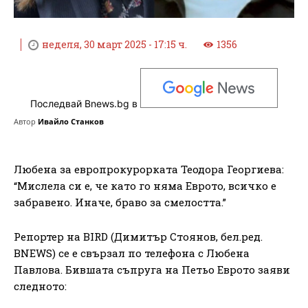
неделя, 30 март 2025 - 17:15 ч.
1356
Последвай Bnews.bg в
Автор
Ивайло Станков
Любена за европрокурорката Теодора Георгиева:
“Мислела си е, че като го няма Еврото, всичко е
забравено. Иначе, браво за смелостта.”
Репортер на BIRD (Димитър Стоянов, бел.ред.
BNEWS) се е свързал по телефона с Любена
Павлова. Бившата съпруга на Петьо Еврото заяви
следното: