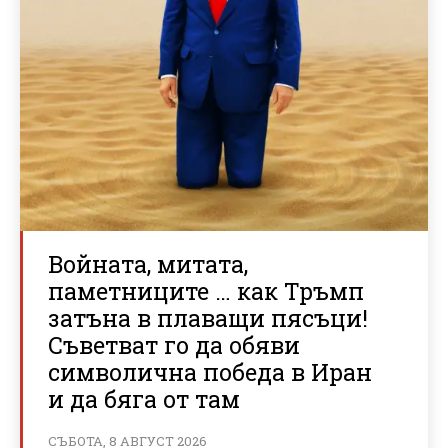
Войната, митата,
паметниците … как Тръмп
затъна в плаващи пясъци!
Съветват го да обяви
символична победа в Иран
и да бяга от там
СЪБОТА, 8 АВГУСТ 2026