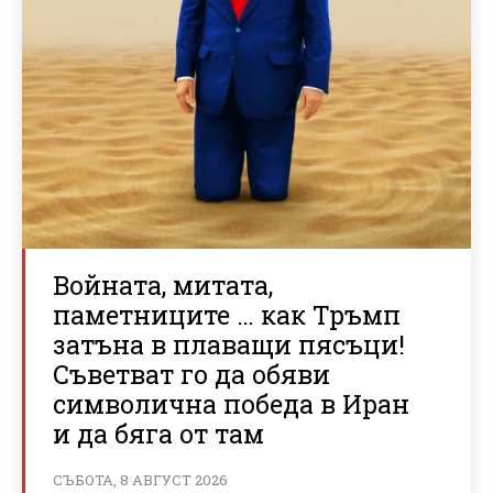
Войната, митата,
паметниците … как Тръмп
затъна в плаващи пясъци!
Съветват го да обяви
символична победа в Иран
и да бяга от там
СЪБОТА, 8 АВГУСТ 2026