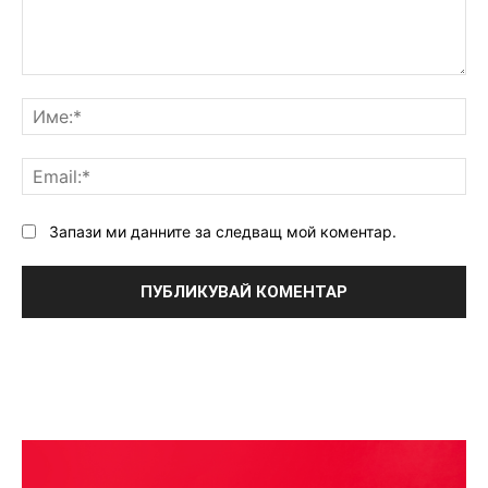
Коментар:
Им
Ema
Запази ми данните за следващ мой коментар.