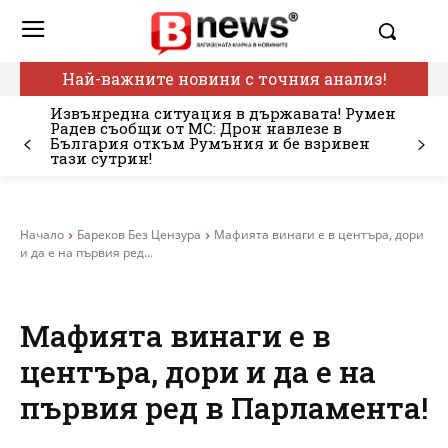
Най-важните новини с точния анализ!
Извънредна ситуация в държавата! Румен
Радев съобщи от МС: Дрон навлезе в
България откъм Румъния и бе взривен
тази сутрин!
Начало
Бареков Без Цензура
Мафията винаги е в центъра, дори
и да е на първия ред...
Мафията винаги е в
центъра, дори и да е на
първия ред в Парламента!