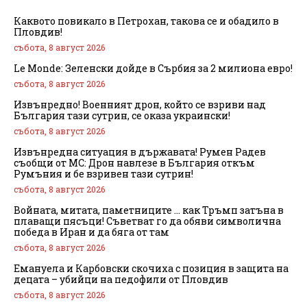
Каквото повикало в Петрохан, такова се и обадило в
Пловдив!
събота, 8 август 2026
Le Monde: Зеленски дойде в Сърбия за 2 милиона евро!
събота, 8 август 2026
Извънредно! Военният дрон, който се взриви над
България тази сутрин, се оказа украински!
събота, 8 август 2026
Извънредна ситуация в държавата! Румен Радев
съобщи от МС: Дрон навлезе в България откъм
Румъния и бе взривен тази сутрин!
събота, 8 август 2026
Войната, митата, паметниците … как Тръмп затъна в
плаващи пясъци! Съветват го да обяви символична
победа в Иран и да бяга от там
събота, 8 август 2026
Емануела и Карбовски скочиха с позиция в защита на
децата – убийци на педофили от Пловдив
събота, 8 август 2026