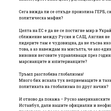
Сега вижда ли се откъде произлиза ГЕРБ, 
политическа мафия?
Целта на ЕС е да не се постигне мир в Украй
сближение между Русия и САЩ, Англия не ха
лидерите там е чудовищна, да не лъсва ик
това, а аз навеждам на мисълта, че ако ед
виновни неговите управляващи през години
марсианците и юпитерианците?
Тръмп разглобява глобализма!
Много бих искала тук неприемащите и тази
политиката на глобализма по друг начин?
И отново да покажа – Руско американските 
Истанбул, дали нашите официални и неофи