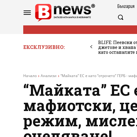
България
BLIFE: Пеевски о
ЕКСКЛУЗИВНО:
джетове и хван
като останалите
Начало
Анализи
“Майката” ЕС е като “отрочето” ГЕРБ - ма
“Майката” ЕС 
мафиотски, ц
режим, мислещ
оцеляване!