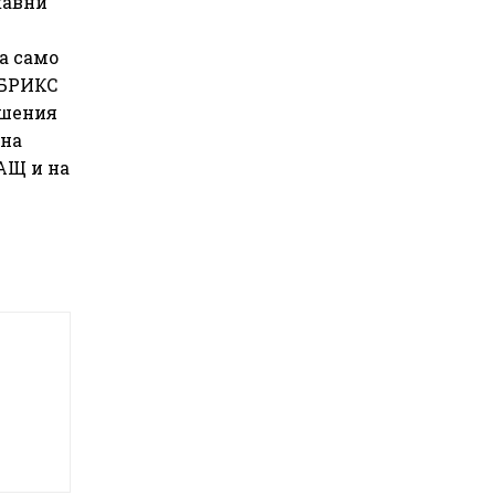
жавни
а само
 БРИКС
ошения
 на
АЩ и на