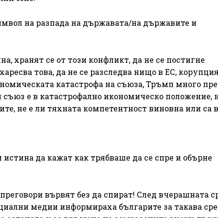
символ на разпада на държавата/на държавите и
на, хранят се от този конфликт, да не се постигне
ресва това, да не се разследва нищо в ЕС, корупция
ономическата катастрофа на съюза, Тръмп много пре
ин съюз е в катастрофално икономическо положение, 
те, не е ли тяхната компетентност виновна или са 
 истина да кажат как трябваше да се спре и обърне
преговори вървят без да спират! След вчерашната с
циални медии информираха българите за такава ср