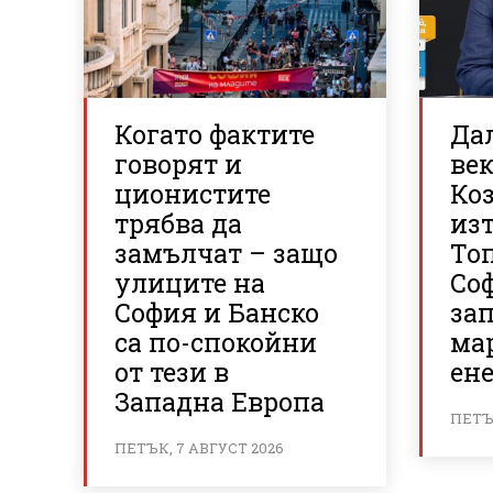
Когато фактите
Да
говорят и
век
ционистите
Ко
трябва да
из
замълчат – защо
То
улиците на
Со
София и Банско
за
са по-спокойни
мар
от тези в
ене
Западна Европа
ПЕТЪК
ПЕТЪК, 7 АВГУСТ 2026