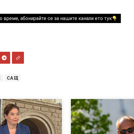
о време, абонирайте се за нашите канали ето тук
я
САЩ