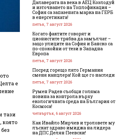
Далаверата на века в АЕЦ Козлодуй
и източването на Топлофикация –
София са запазената марка на ГЕРБ
в енергетиката!
петък, 7 август 2026
Когато фактите говорят и
ционистите трябва да замълчат –
защо улиците на София и Банско са
по-спокойни от тези в Западна
Европа
петък, 7 август 2026
Посред горещо лято Германия
сменя канцлера! Кой ще го наследи
кото
петък, 7 август 2026
Целта е
ление
Румен Радев съобщи голяма
новина за контрола върху
екологичната среда на България от
Космоса!
четвъртък, 6 август 2026
и тази
, която
Как Ивайло Мирчев и троловете му
лъскат здраво имиджа на лидера
 без
на ДПС Делян Пеевски!