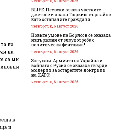
четвъртък, 6 август 2026
BLIFE: Пеевски отказа частните
джетове и хвана Тюркиш еърлайнс
като останалите граждани
четвъртък, 6 август 2026
Новите умове на Борисов се оказаха
изпържени от злоупотреба с
та на
политически фентанил!
чи на
четвъртък, 6 август 2026
не са ми
Залужни: Армията на Украйна и
войната с Русия се оказаха твърде
виновни
модерни за остарелите доктрини
на НАТО!
четвъртък, 6 август 2026
реща в
еща и