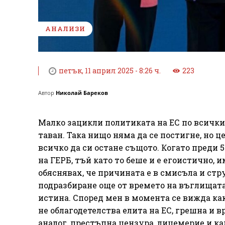
АНАЛИЗИ
петък, 11 април 2025 - 8:26 ч.
223
Автор
Николай Бареков
Малко зацикли политиката на ЕС по всички 
таван. Така нищо няма да се постигне, но це
всичко да си остане същото. Когато преди
на ГЕРБ, тъй като то беше и е егоистично, и
обяснявах, че причината е в смисъла и стр
подразбиране още от времето на въглищата 
истина. Според мен в момента се вижда как
не облагодетелства елита на ЕС, грешна и в
аналог, престъпна цензура, лицемерие и к