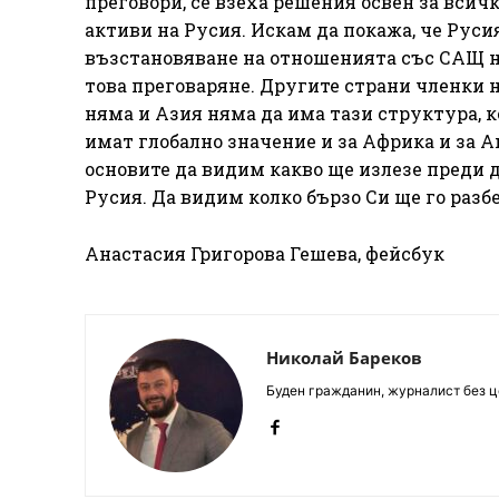
преговори, се взеха решения освен за вси
активи на Русия. Искам да покажа, че Русия
възстановяване на отношенията със САЩ на
това преговаряне. Другите страни членки 
няма и Азия няма да има тази структура, 
имат глобално значение и за Африка и за А
основите да видим какво ще излезе преди 
Русия. Да видим колко бързо Си ще го разб
Анастасия Григорова Гешева, фейсбук
Николай Бареков
Буден гражданин, журналист без це