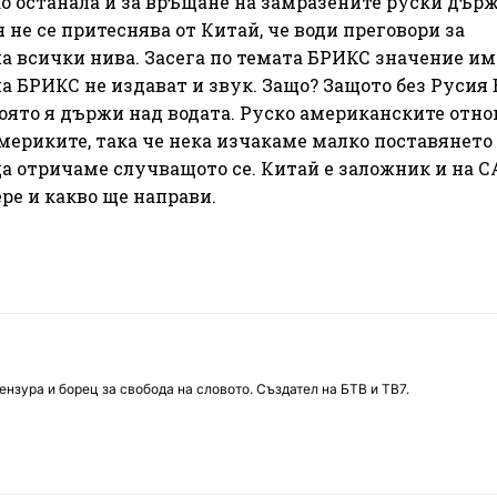
чко останала и за връщане на замразените руски дър
 не се притеснява от Китай, че води преговори за
 всички нива. Засега по темата БРИКС значение им
на БРИКС не издават и звук. Защо? Защото без Русия
която я държи над водата. Руско американските отн
мериките, така че нека изчакаме малко поставянето
да отричаме случващото се. Китай е заложник и на С
ере и какво ще направи.
нзура и борец за свобода на словото. Създател на БТВ и ТВ7.