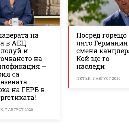
лаверата на
Посред горещо
а в АЕЦ
лято Германия
злодуй и
сменя канцлер
точването на
Кой ще го
плофикация –
наследи
фия са
ПЕТЪК, 7 АВГУСТ 2026
пазената
ка на ГЕРБ в
ргетиката!
, 7 АВГУСТ 2026