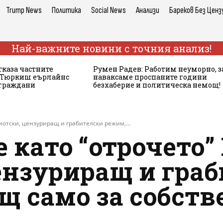
Trump News
Политика
Social News
Анализи
Бареков Без Ценз
Най-важните новини с точния анализ!
тказа частните
Румен Радев: Работим неуморно, з
а Тюркиш еърлайнс
наваксаме проспаните години
 граждани
безхаберие и политическа немощ!
фиотски, цензуриращ и грабителски режим,...
е като “отрочето”
ензуриращ и граб
 само за собств