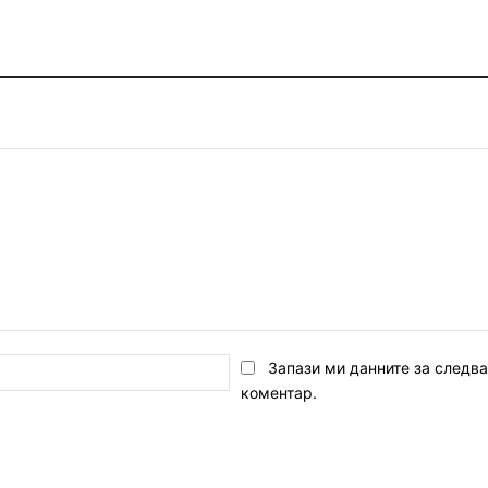
Email:*
Запази ми данните за следв
коментар.