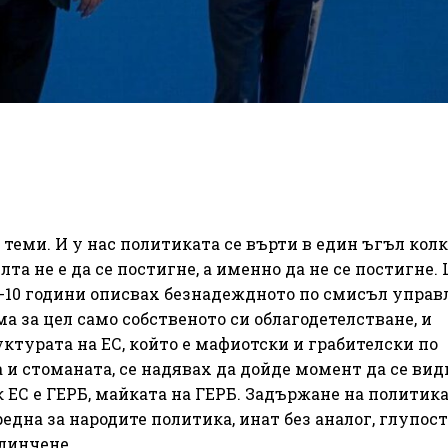
теми. И у нас политиката се върти в един ъгъл кол
лта не е да се постигне, а именно да не се постигне. 
 5-10 години описвах безнадеждното по смисъл управ
ма за цел само собственото си облагодетелстване, и
уктурата на ЕС, който е мафиотски и грабителски по
и стоманата, се надявах да дойде момент да се вид
 ЕС е ГЕРБ, майката на ГЕРБ. Задържане на политика
редна за народите политика, инат без аналог, глупост
алинчене.