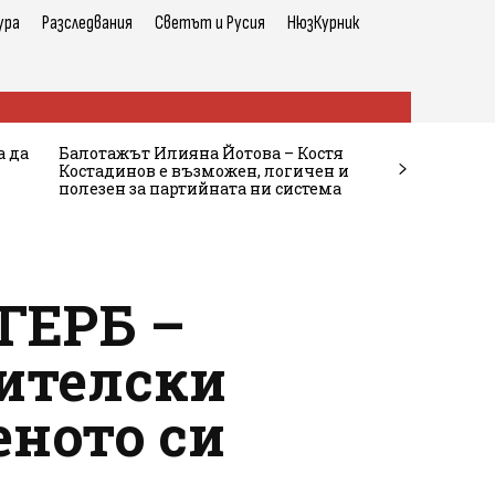
ура
Разследвания
Светът и Русия
НюзКурник
а да
Балотажът Илияна Йотова – Костя
Костадинов е възможен, логичен и
полезен за партийната ни система
 ГЕРБ –
ителски
еното си