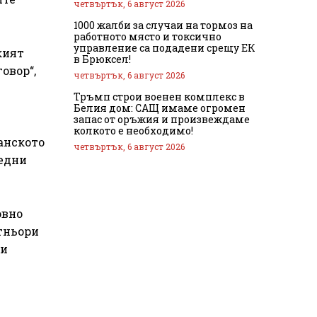
четвъртък, 6 август 2026
1000 жалби за случаи на тормоз на
работното място и токсично
управление са подадени срещу ЕК
кият
в Брюксел!
овор“,
четвъртък, 6 август 2026
Тръмп строи военен комплекс в
Белия дом: САЩ имаме огромен
запас от оръжия и произвеждаме
колкото е необходимо!
анското
четвъртък, 6 август 2026
ледни
овно
ртньори
зи