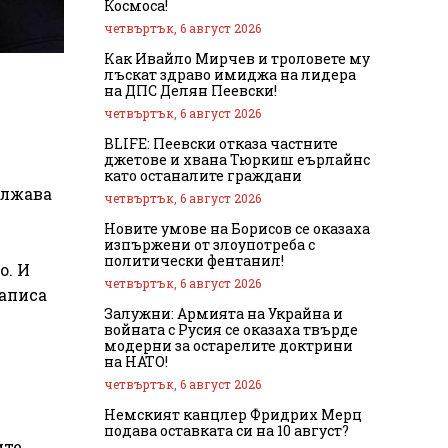
Космоса!
четвъртък, 6 август 2026
Как Ивайло Мирчев и троловете му
лъскат здраво имиджа на лидера
на ДПС Делян Пеевски!
четвъртък, 6 август 2026
BLIFE: Пеевски отказа частните
джетове и хвана Тюркиш еърлайнс
като останалите граждани
ължава
четвъртък, 6 август 2026
Новите умове на Борисов се оказаха
изпържени от злоупотреба с
политически фентанил!
о. И
четвъртък, 6 август 2026
написа
Залужни: Армията на Украйна и
войната с Русия се оказаха твърде
модерни за остарелите доктрини
на НАТО!
четвъртък, 6 август 2026
Немският канцлер Фридрих Мерц
подава оставката си на 10 август?
ите