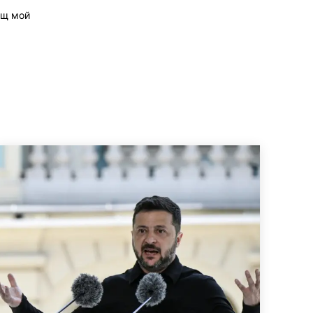
ащ мой