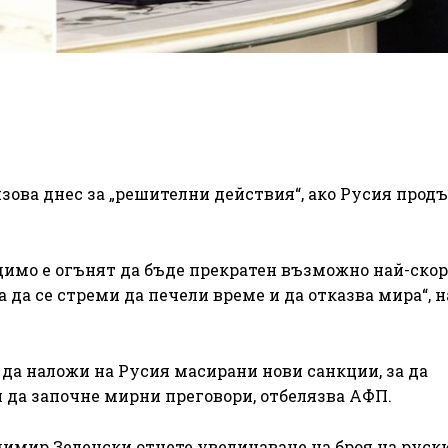
ова днес за „решителни действия“, ако Русия прод
одимо е огънят да бъде прекратен възможно най-скор
да се стреми да печели време и да отказва мира“, 
да наложи на Русия масирани нови санкции, за да
и да започне мирни преговори, отбелязва АФП.
имир Зеленски отчете увеличаване на броя на руск