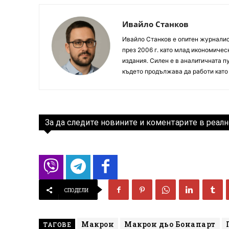
Ивайло Станков
Ивайло Станков е опитен журналист
през 2006 г. като млад икономиче
издания. Силен е в аналитичната пу
където продължава да работи като
За да следите новините и коментарите в реалн
СПОДЕЛИ
Макрон
Макрон дьо Бонапарт
ТАГОВЕ