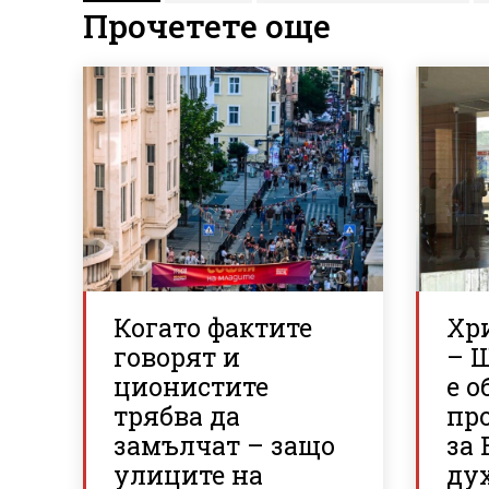
Прочетете още
Когато фактите
Хр
говорят и
– 
ционистите
е о
трябва да
пр
замълчат – защо
за 
улиците на
ду