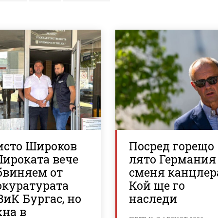
исто Широков
Посред горещо
Широката вече
лято Германия
бвиняем от
сменя канцлер
окуратурата
Кой ще го
ВиК Бургас, но
наследи
хна в