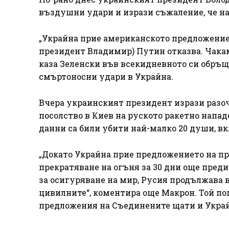
въздушни удари и изрази съжаление, че на
„Украйна прие американското предложение 
президент Владимир) Путин отказва. Чакам
каза Зеленски във всекидневното си обръщ
смъртоносни удари в Украйна.
Вчера украинският президент изрази разоч
посолство в Киев на руското ракетно напад
данни са били убити най-малко 20 души, вк
„Докато Украйна прие предложението на пр
прекратяване на огъня за 30 дни още преди
за осигуряване на мир, Русия продължава в
цивилните“, коментира още Макрон. Той по
предложения на Съединените щати и Украйн