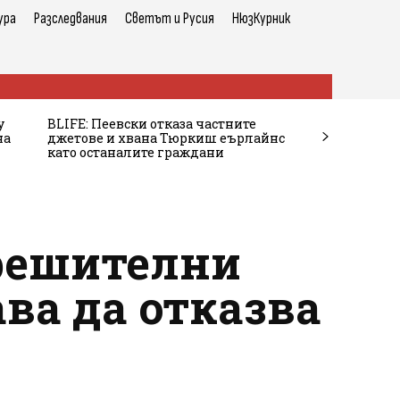
ура
Разследвания
Светът и Русия
НюзКурник
у
BLIFE: Пеевски отказа частните
на
джетове и хвана Тюркиш еърлайнс
като останалите граждани
“решителни
ва да отказва