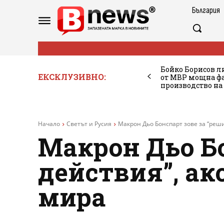
България
Бойко Борисов ли
ЕКСКЛУЗИВНО:
от МВР мощна фа
производство на
Начало
Светът и Русия
Макрон Дьо Бонспарт зове за “реши
Макрон Дьо Б
действия”, ак
мира