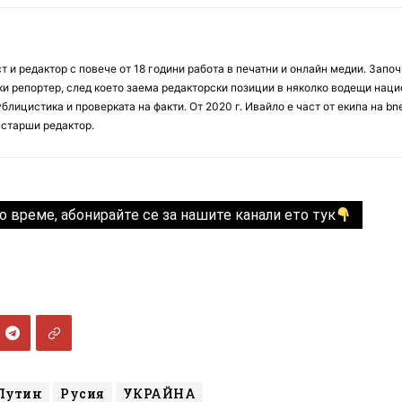
 и редактор с повече от 18 години работа в печатни и онлайн медии. Запо
ски репортер, след което заема редакторски позиции в няколко водещи нац
блицистика и проверката на факти. От 2020 г. Ивайло е част от екипа на bn
 старши редактор.
о време, абонирайте се за нашите канали ето тук
Путин
Русия
УКРАЙНА