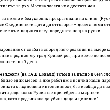
тискът върху Москва засега не е достатъчен.
за пълно и безусловно прекратяване на огъня. (Рус
е Съединените щати да отговорят – досега няма отг
ение към нацията след поредната нощ на руски
арование от слабата според него реакция на америк
ение в родния му град Кривой рог, при което по пос
лючително 9 деца.
езидента (на САЩ Доналд) Тръмп за пълно и безусл
 близо един месец, а ние работим с всички наши па
ойната с подновена интензивност, без изобщо да па
пита „още колко Русия ще пренебрегва мирните
а, като продължава да убива деца и цивилни“.