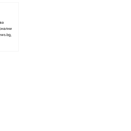
чва
ионални
ews.bg,