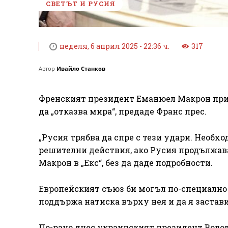
СВЕТЪТ И РУСИЯ
неделя, 6 април 2025 - 22:36 ч.
317
Автор
Ивайло Станков
Френският президент Еманюел Макрон приз
да „отказва мира“, предаде Франс прес.
„Русия трябва да спре с тези удари. Необх
решителни действия, ако Русия продължава 
Макрон в „Екс“, без да даде подробности.
Европейският съюз би могъл по-специално 
поддържа натиска върху нея и да я застав
По-рано днес украинският президент Волод